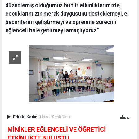
düzenlemiş olduğumuz bu tür etkinliklerimizle,
çocuklarımızın merak duygusunu desteklemeyi, el
becerilerini geliştirmeyi ve öğrenme sürecini
eğlenceli hale getirmeyi amaçlıyoruz”
Erkek
|
Kadın
(Haberi Sesli Oku)
MİNİKLER EĞLENCELİ VE ÖĞRETİCİ
ETKİNLİKTE BULUŞTU