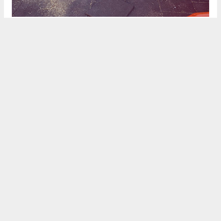
DAHA GÜVENLİ VE YAŞANABİLİR SOSYAL ALANLAR
OLUŞTURULUYOR
Parklarda yürütülen bakım ve yenileme çalışmalarıyla hem
mevcut alanların kullanım ömrü uzatılıyor hem de halkın ortak
yaşam alanlarından daha güvenli ve konforlu şekilde
faydalanması sağlanıyor. Düzenli olarak sürdürülen çalışmalarla
parklar, çocuklar ve aileler için daha işlevsel, estetik ve
erişilebilir yaşam alanlarına dönüştürülüyor.
BAŞKAN HATİCE GENÇAY: "PARKLARIMIZI TİTİZLİKLE
YENİLİYORUZ"
Didim Belediye Başkanı Hatice Gençay, parkların kent yaşamının
önemli bir parçası olduğunu belirterek şunları söyledi:
"Çocuklarımızın güvenle oynayabileceği, halkımızın