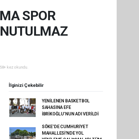
YMA SPOR
UNUTULMAZ
58+ kez okundu.
İlginizi Çekebilir
YENİLENEN BASKETBOL
SAHASINA EFE
İBRİKOĞLU’NUN ADI VERİLDİ
SÖKE’DE CUMHURİYET
MAHALLESİ'NDE YOL