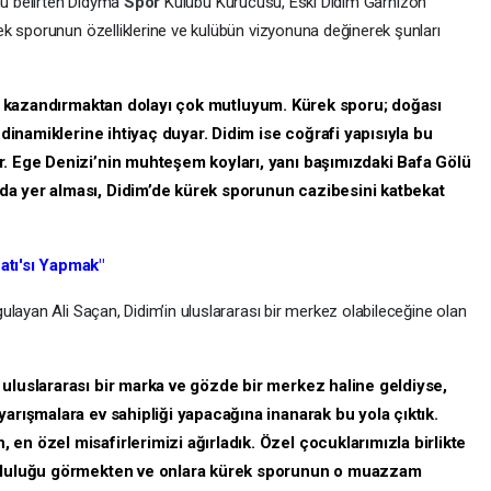
nu belirten Didyma
Spor
Kulübü Kurucusu, Eski Didim Garnizon
k sporunun özelliklerine ve kulübün vizyonuna değinerek şunları
ı kazandırmaktan dolayı çok mutluyum. Kürek sporu; doğası
 dinamiklerine ihtiyaç duyar. Didim ise coğrafi yapısıyla bu
r. Ege Denizi’nin muhteşem koyları, yanı başımızdaki Bafa Gölü
da yer alması, Didim’de kürek sporunun cazibesini katbekat
atı'sı Yapmak"
ulayan Ali Saçan, Didim’in uluslararası bir merkez olabileceğine olan
 uluslararası bir marka ve gözde bir merkez haline geldiyse,
yarışmalara ev sahipliği yapacağına inanarak bu yola çıktık.
en özel misafirlerimizi ağırladık. Özel çocuklarımızla birlikte
utluluğu görmekten ve onlara kürek sporunun o muazzam