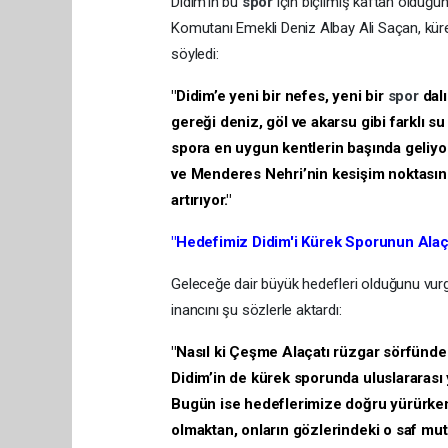
​Didim’in bu
spor
için biçilmiş kaftan olduğu
Komutanı Emekli Deniz Albay Ali Saçan, küre
söyledi:
​"Didim’e yeni bir nefes, yeni bir
spor
dal
gereği deniz, göl ve akarsu gibi farklı su
spora en uygun kentlerin başında geliyo
ve Menderes Nehri’nin kesişim noktasın
artırıyor."
​"Hedefimiz Didim'i Kürek Sporunun Alaç
​Geleceğe dair büyük hedefleri olduğunu vurg
inancını şu sözlerle aktardı:
​"Nasıl ki Çeşme Alaçatı rüzgar sörfünde
Didim’in de kürek sporunda uluslararası 
Bugün ise hedeflerimize doğru yürürken, 
olmaktan, onların gözlerindeki o saf m