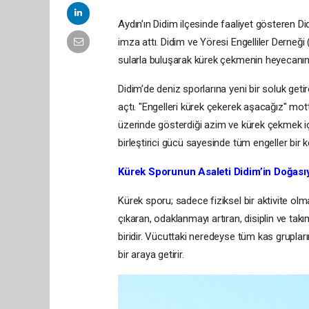
​Aydın’ın Didim ilçesinde faaliyet gösteren 
imza attı. Didim ve Yöresi Engelliler Derneği
sularla buluşarak kürek çekmenin heyecanın
​Didim’de deniz sporlarına yeni bir soluk get
açtı. "Engelleri kürek çekerek aşacağız" mot
üzerinde gösterdiği azim ve kürek çekmek iç
birleştirici gücü sayesinde tüm engeller bir 
​Kürek Sporunun Asaleti Didim’in Doğası
​Kürek sporu; sadece fiziksel bir aktivite 
çıkaran, odaklanmayı artıran, disiplin ve tak
biridir. Vücuttaki neredeyse tüm kas grupların
bir araya getirir.