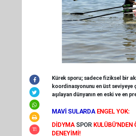
Kürek sporu; sadece fiziksel bir a
koordinasyonunu en üst seviyeye ç
aşılayan dünyanın en eski ve en pres
​MAVİ SULARDA
ENGEL YOK:
DİDYMA
SPOR
KULÜBÜ’NDEN
DENEYİMİ!