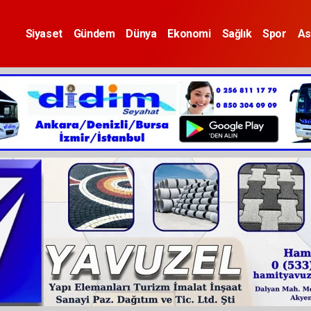
Siyaset
Gündem
Dünya
Ekonomi
Sağlık
Spor
As