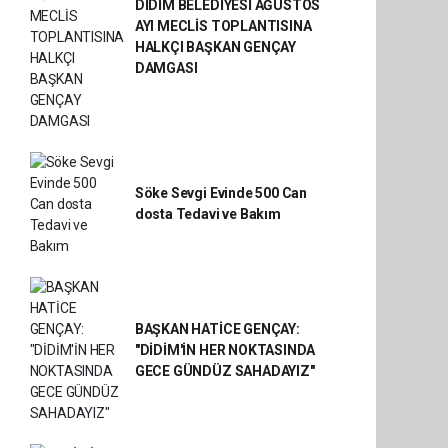
DİDİM BELEDİYESİ AĞUSTOS
AYI MECLİS TOPLANTISINA
HALKÇI BAŞKAN GENÇAY
DAMGASI
Söke Sevgi Evinde 500 Can
dosta Tedavi ve Bakım
BAŞKAN HATİCE GENÇAY:
"DİDİM'İN HER NOKTASINDA
GECE GÜNDÜZ SAHADAYIZ"