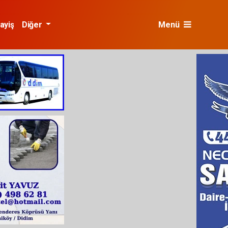
ayiş
Diğer
Menü