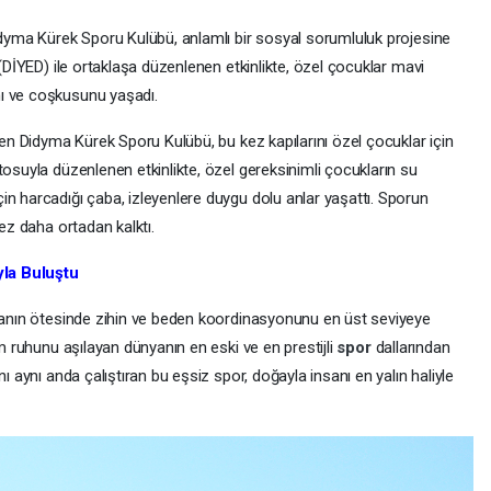
Didyma Kürek Sporu Kulübü, anlamlı bir sosyal sorumluluk projesine
 (DİYED) ile ortaklaşa düzenlenen etkinlikte, özel çocuklar mavi
ı ve coşkusunu yaşadı.
iren Didyma Kürek Sporu Kulübü, bu kez kapılarını özel çocuklar için
tosuyla düzenlenen etkinlikte, özel gereksinimli çocukların su
in harcadığı çaba, izleyenlere duygu dolu anlar yaşattı. Sporun
kez daha ortadan kalktı.
yla Buluştu
olmanın ötesinde zihin ve beden koordinasyonunu en üst seviyeye
ım ruhunu aşılayan dünyanın en eski ve en prestijli
spor
dallarından
ı aynı anda çalıştıran bu eşsiz spor, doğayla insanı en yalın haliyle