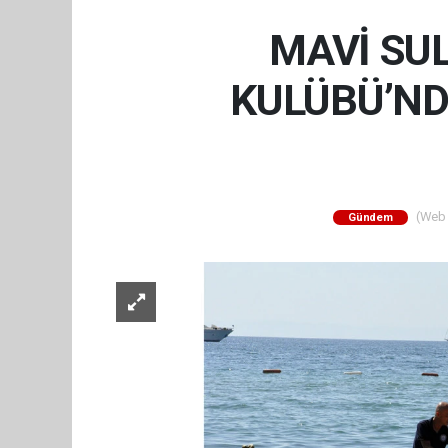
MAVİ SU
KULÜBÜ’N
(Web S
Gündem