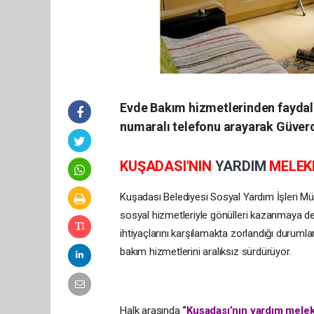
Evde Bakım hizmetlerinden faydala
numaralı telefonu arayarak Güverc
KUŞADASI'NIN
YARDIM
MELEK
Kuşadası Belediyesi Sosyal Yardım İşleri Mü
sosyal hizmetleriyle gönülleri kazanmaya dev
ihtiyaçlarını karşılamakta zorlandığı durumlar
bakım hizmetlerini aralıksız sürdürüyor.
Halk arasında
“Kuşadası’nın yardım melek