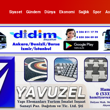
Siyaset
Gündem
Dünya
Ekonomi
Sağlık
Spor
As