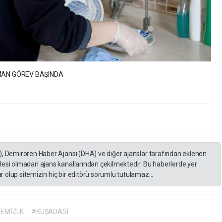
MAN GÖREV BAŞINDA
), Demirören Haber Ajansı (DHA) ve diğer ajanslar tarafından eklenen
lesi olmadan ajans kanallarından çekilmektedir. Bu haberlerde yer
 olup sitemizin hiç bir editörü sorumlu tutulamaz...
EMİZLK
#KUŞADASI