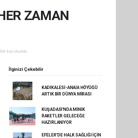
 HER ZAMAN
56+ kez okundu.
İlginizi Çekebilir
KADIKALESİ-ANAİA HÖYÜĞÜ
ARTIK BİR DÜNYA MİRASI
KUŞADASI'NDA MİNİK
RAKETLER GELECEĞE
HAZIRLANIYOR
EFELER’DE HALK SAĞLIĞI İÇİN