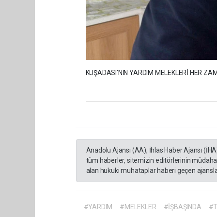
KUŞADASI'NIN YARDIM MELEKLERİ HER ZA
Anadolu Ajansı (AA), İhlas Haber Ajansı (İHA
tüm haberler, sitemizin editörlerinin müdaha
alan hukuki muhataplar haberi geçen ajanslar
#YARDIM
#MELEKLER
#İŞBAŞINDA
#T