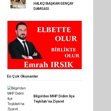
HALKÇI BAŞKAN GENÇAY
DAMGASI
En Çok Okunanlar
Bilgin’den MHP Didim İlçe
Teşkilatı’na Ziyaret