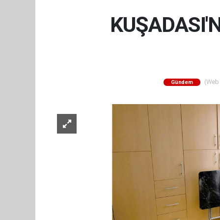
KUŞADASI'
(Web S
Gündem