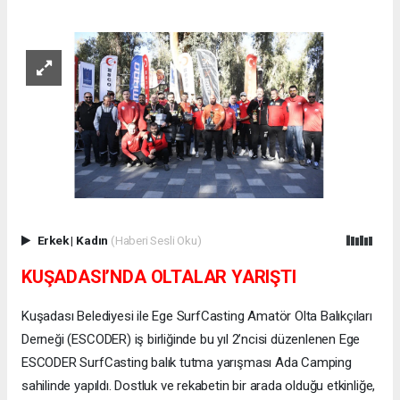
Erkek
|
Kadın
(Haberi Sesli Oku)
KUŞADASI’NDA OLTALAR YARIŞTI
Kuşadası Belediyesi ile Ege SurfCasting Amatör Olta Balıkçıları
Derneği (ESCODER) iş birliğinde bu yıl 2’ncisi düzenlenen Ege
ESCODER SurfCasting balık tutma yarışması Ada Camping
sahilinde yapıldı. Dostluk ve rekabetin bir arada olduğu etkinliğe,