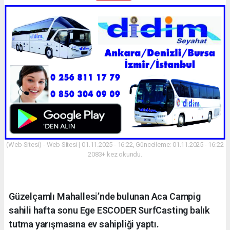
(Web Sitesi) - Web Sitesi | 01.11.2025 - 16:22, Güncelleme: 01.11.2025 - 16:22
2083+ kez okundu.
Güzelçamlı Mahallesi’nde bulunan Aca Campig
sahili hafta sonu Ege ESCODER SurfCasting balık
tutma yarışmasına ev sahipliği yaptı.