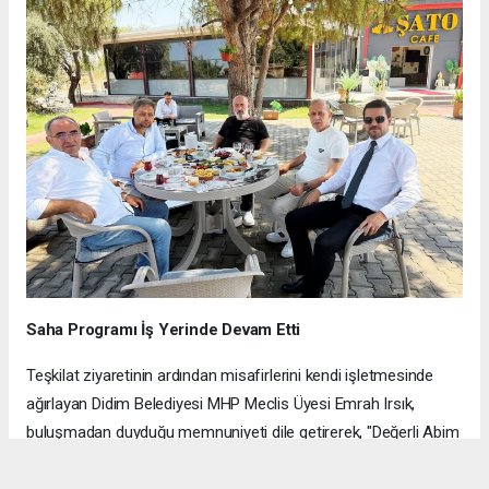
Saha Programı İş Yerinde Devam Etti
Teşkilat ziyaretinin ardından misafirlerini kendi işletmesinde
ağırlayan Didim Belediyesi MHP Meclis Üyesi Emrah Irsık,
buluşmadan duyduğu memnuniyeti dile getirerek, "Değerli Abim
Abidin Bilgin Başkanıma, Kamil Ün ve Hüseyin Aykurt Abilerime
ziyaretlerinden dolayı sonsuz teşekkür ederim" ifadelerini