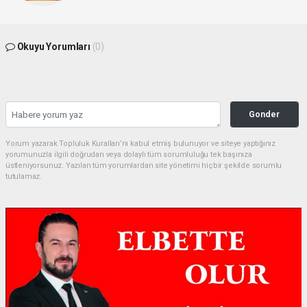
Okuyu Yorumları
(0)
Gonder
Yorum yazarak Topluluk Kuralları’nı kabul etmiş bulunuyor ve siteye yaptığınız
yorumunuzla ilgili doğrudan veya dolaylı tüm sorumluluğu tek başınıza
üstleniyorsunuz. Yazılan tüm yorumlardan site yönetimi hiçbir şekilde sorumlu
tutulamaz.