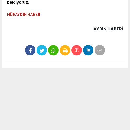
bekliyoruz."
HÜRAYDIN HABER
AYDIN HABERİ
Anadolu Ajansı (AA), İhlas Haber Ajansı (İHA), Demirören
Haber Ajansı (DHA) ve diğer ajanslar tarafından eklenen tüm
haberler, sitemizin editörlerinin müdahalesi olmadan ajans
kanallarından çekilmektedir. Bu haberlerde yer alan hukuki
muhataplar haberi geçen ajanslar olup sitemizin hiç bir
editörü sorumlu tutulamaz...
#TÜRKÜ DOLU
#YAZ
#DİDİM
#AMFİ