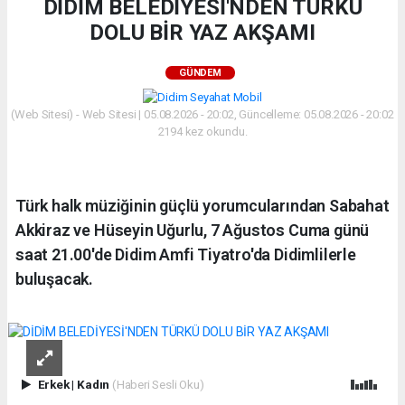
DİDİM BELEDİYESİ'NDEN TÜRKÜ
DOLU BİR YAZ AKŞAMI
GÜNDEM
(Web Sitesi) - Web Sitesi | 05.08.2026 - 20:02, Güncelleme: 05.08.2026 - 20:02
2194 kez okundu.
Türk halk müziğinin güçlü yorumcularından Sabahat
Akkiraz ve Hüseyin Uğurlu, 7 Ağustos Cuma günü
saat 21.00'de Didim Amfi Tiyatro'da Didimlilerle
buluşacak.
Erkek
|
Kadın
(Haberi Sesli Oku)