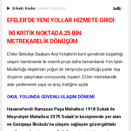
Erkek
|
Kadın
(Haberi Sesli Oku)
EFELER’DE YENİ YOLLAR HİZMETE GİRDİ:
İKİ KRİTİK NOKTADA 25 BİN
METREKARELİK DÖNÜŞÜM
Efeler Belediye Başkanı Anıl Yetişkin’in kent genelinde başlattığı
ulaşım hamlesinde iki önemli proje daha tamamlandı. Fen İşleri
Müdürlüğü ekiplerinin yoğun bir tempoyla yürüttüğü parke taşı
döşeme çalışmaları sonucunda, toplam 25 bin metrekarelik
alan yenilenerek yaya ve araç trafiğine açıldı.
OKUL YOLUNDA GÜVENLİ ULAŞIM DÖNEMİ
Hasanefendi-Ramazan Paşa Mahallesi 1918 Sokak ile
Meşrutiyet Mahallesi 2079 Sokak’ın kesişiminde yer alan
ve Gazipaşa İlkokulu’na ulaşımı sağlayan güzergâhtaki