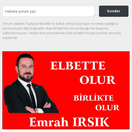
Gonder
Yorum yazarak Topluluk Kuralları’nı kabul etmiş bulunuyor ve siteye yaptığınız
yorumunuzla ilgili doğrudan veya dolaylı tüm sorumluluğu tek başınıza
üstleniyorsunuz. Yazılan tüm yorumlardan site yönetimi hiçbir şekilde sorumlu
tutulamaz.