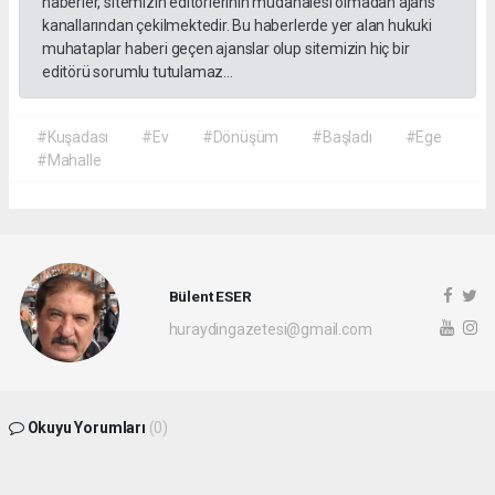
haberler, sitemizin editörlerinin müdahalesi olmadan ajans
kanallarından çekilmektedir. Bu haberlerde yer alan hukuki
muhataplar haberi geçen ajanslar olup sitemizin hiç bir
editörü sorumlu tutulamaz...
#Kuşadası
#Ev
#Dönüşüm
#Başladı
#Ege
#Mahalle
Bülent ESER
huraydingazetesi@gmail.com
Okuyu Yorumları
(0)