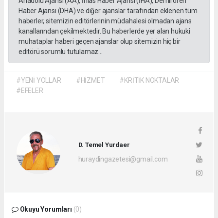
Anadolu Ajansı (AA), İhlas Haber Ajansı (İHA), Demirören
Haber Ajansı (DHA) ve diğer ajanslar tarafından eklenen tüm
haberler, sitemizin editörlerinin müdahalesi olmadan ajans
kanallarından çekilmektedir. Bu haberlerde yer alan hukuki
muhataplar haberi geçen ajanslar olup sitemizin hiç bir
editörü sorumlu tutulamaz...
#YENİ YOLLAR
#HİZMET
#KRİTİK NOKTALAR
#EFELER
D. Temel Yurdaer
huraydingazetesi@gmail.com
Okuyu Yorumları
(0)