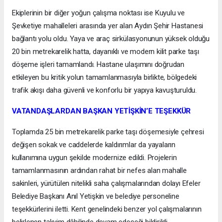
Ekiplerinin bir diğer yoğun çalışma noktası ise Kuyulu ve
Şevketiye mahalleleri arasında yer alan Aydın Şehir Hastanesi
bağlantı yolu oldu. Yaya ve araç sirkülasyonunun yüksek olduğu
20 bin metrekarelik hatta, dayanıklı ve modern kilit parke taşı
döşeme işleri tamamlandı. Hastane ulaşımını doğrudan
etkileyen bu kritik yolun tamamlanmasıyla birlikte, bölgedeki
trafik akışı daha güvenli ve konforlu bir yapıya kavuşturuldu.
VATANDAŞLARDAN BAŞKAN YETİŞKİN’E TEŞEKKÜR
Toplamda 25 bin metrekarelik parke taşı döşemesiyle çehresi
değişen sokak ve caddelerde kaldırımlar da yayaların
kullanımına uygun şekilde modernize edildi. Projelerin
tamamlanmasının ardından rahat bir nefes alan mahalle
sakinleri, yürütülen nitelikli saha çalışmalarından dolayı Efeler
Belediye Başkanı Anıl Yetişkin ve belediye personeline
teşekkürlerini iletti. Kent genelindeki benzer yol çalışmalarının
belirlenen takvim dâhilinde devam edeceği bildirildi.