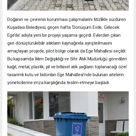
Doğanın ve çevrenin korunması çalışmalarını titizlikle sürdüren
Kuşadası Belediyesi, geçen hafta ‘Dönüşüm Evde, Gelecek
Ege’de’ adıyla yeni bir projeyi yaşama geçirdi. Evlerden çıkan
geri dönüştürülebilir atıkların kaynağında ayrıştırılmasını
amaçlayan projede, pilot bölge olarak da Ege Mahallesi seçildi.
Bu kapsamda İklim Değişikliği ve Sıfır Atık Müdürlüğü görevlileri
kağıt, metal, plastik, pil ve bitkisel atık yağların toplanacağı özel
tasarımlı kutu ve bidonları Ege Mahallesi’nde bulunan sitelerin
yöneticilerine imza karşılığında teslim etmeye başladı.