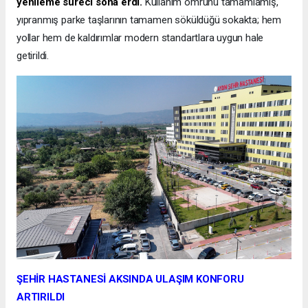
yenileme süreci sona erdi.
Kullanım ömrünü tamamlamış,
yıpranmış parke taşlarının tamamen söküldüğü sokakta; hem
yollar hem de kaldırımlar modern standartlara uygun hale
getirildi.
ŞEHİR HASTANESİ AKSINDA ULAŞIM KONFORU
ARTIRILDI