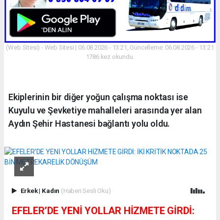
(Web Sitesi) - Web Sitesi | 06.08.2026 - 13:21, Güncelleme: 06.08.2026 - 13:21
1786 kez okundu.
Ekiplerinin bir diğer yoğun çalışma noktası ise
Kuyulu ve Şevketiye mahalleleri arasında yer alan
Aydın Şehir Hastanesi bağlantı yolu oldu.
Erkek
|
Kadın
(Haberi Sesli Oku)
EFELER’DE YENİ YOLLAR HİZMETE GİRDİ: