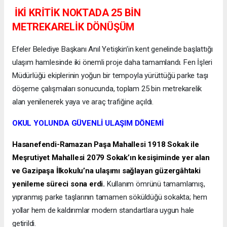
İKİ KRİTİK NOKTADA 25 BİN
METREKARELİK DÖNÜŞÜM
Efeler Belediye Başkanı Anıl Yetişkin’in kent genelinde başlattığı
ulaşım hamlesinde iki önemli proje daha tamamlandı. Fen İşleri
Müdürlüğü ekiplerinin yoğun bir tempoyla yürüttüğü parke taşı
döşeme çalışmaları sonucunda, toplam 25 bin metrekarelik
alan yenilenerek yaya ve araç trafiğine açıldı.
OKUL YOLUNDA GÜVENLİ ULAŞIM DÖNEMİ
Hasanefendi-Ramazan Paşa Mahallesi 1918 Sokak ile
Meşrutiyet Mahallesi 2079 Sokak’ın kesişiminde yer alan
ve Gazipaşa İlkokulu’na ulaşımı sağlayan güzergâhtaki
yenileme süreci sona erdi.
Kullanım ömrünü tamamlamış,
yıpranmış parke taşlarının tamamen söküldüğü sokakta; hem
yollar hem de kaldırımlar modern standartlara uygun hale
getirildi.