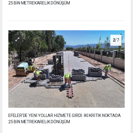
25 BİN METREKARELİK DÖNÜŞÜM
2
/7
EFELER’DE YENİ YOLLAR HİZMETE GİRDİ: İKİ KRİTİK NOKTADA
25 BİN METREKARELİK DÖNÜŞÜM