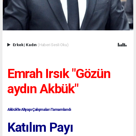
Erkek
|
Kadın
(Haberi Sesli Oku)
Emrah Irsık "Gözün
aydın Akbük"
Akbük'te Altyapı Çalışmaları Tamamlandı
Katılım Payı