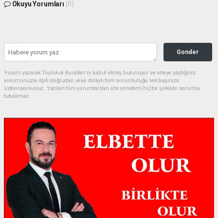
Okuyu Yorumları
(0)
Gonder
Yorum yazarak Topluluk Kuralları’nı kabul etmiş bulunuyor ve siteye yaptığınız
yorumunuzla ilgili doğrudan veya dolaylı tüm sorumluluğu tek başınıza
üstleniyorsunuz. Yazılan tüm yorumlardan site yönetimi hiçbir şekilde sorumlu
tutulamaz.