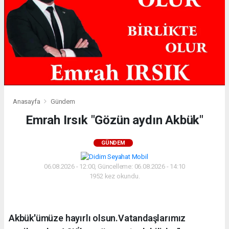
Anasayfa
Gündem
Emrah Irsık "Gözün aydın Akbük"
GÜNDEM
06.08.2026 - 12:00, Güncelleme: 06.08.2026 - 14:10
1952 kez okundu.
Akbük'ümüze hayırlı olsun.Vatandaşlarımız