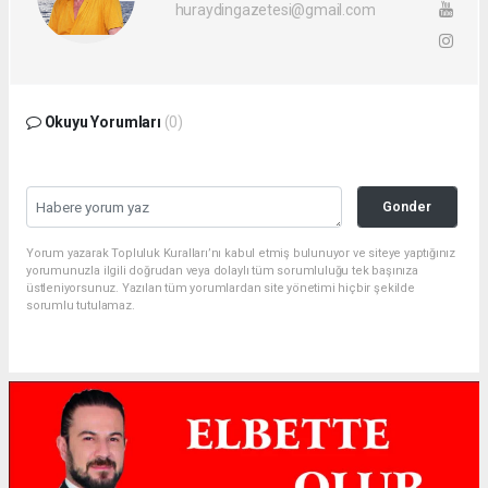
huraydingazetesi@gmail.com
Okuyu Yorumları
(0)
Gonder
Yorum yazarak Topluluk Kuralları’nı kabul etmiş bulunuyor ve siteye yaptığınız
yorumunuzla ilgili doğrudan veya dolaylı tüm sorumluluğu tek başınıza
üstleniyorsunuz. Yazılan tüm yorumlardan site yönetimi hiçbir şekilde
sorumlu tutulamaz.