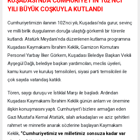
KUŞADASI'NDA CUMHURİYET'İN 102'NCİ
YILI BÜYÜK COŞKUYLA KUTLANDI
Cumhuriyetimizin ilanının 102’nci yılı, Kuşadası’nda gurur, sevinç
ve milli birlik duygularının doruğa ulaştığı görkemli bir törenle
kutlandı. Atatürk Meydanı’nda düzenlenen kutlama programına
Kuşadası Kaymakamı İbrahim Keklik, Garnizon Komutanı
Personel Yarbay İlker Görkem, Kuşadası Belediye Başkan Vekili
Ayşegül Dağlı, belediye başkan yardımcıları, meclis üyeleri,
kamu kurum ve kuruluş temsilcileri, siyasi parti temsilcileri ile
çok sayıda vatandaş katıldı.
Tören, saygı duruşu ve İstiklal Marşı ile başladı. Ardından
Kuşadası Kaymakamı İbrahim Keklik günün anlam ve önemine
ilişkin konuşmasını yaptı. Cumhuriyet’i bizlere armağan eden
Gazi Mustafa Kemal Atatürk, silah arkadaşları ve aziz şehitleri
rahmet ve minnetle anarak sözlerine başlayan Kaymakam
Keklik,
“Cumhuriyetimiz ve milletimiz sonsuza kadar var