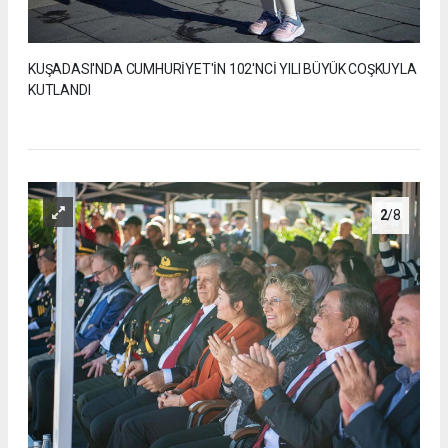
KUŞADASI'NDA CUMHURİYET'İN 102'NCİ YILI BÜYÜK COŞKUYLA
KUTLANDI
2
/8