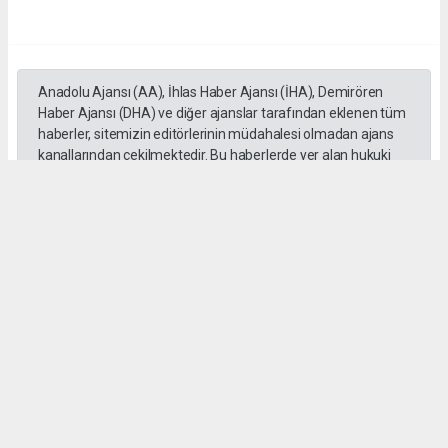
Anadolu Ajansı (AA), İhlas Haber Ajansı (İHA), Demirören
Haber Ajansı (DHA) ve diğer ajanslar tarafından eklenen tüm
haberler, sitemizin editörlerinin müdahalesi olmadan ajans
kanallarından çekilmektedir. Bu haberlerde yer alan hukuki
muhataplar haberi geçen ajanslar olup sitemizin hiç bir
editörü sorumlu tutulamaz...
#CUMHURİYET BAYRAMI
#KUTLAMA
#COŞKU
#KUŞADASI
D. Temel Yurdaer
huraydingazetesi@gmail.com