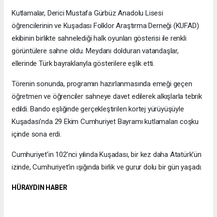
Kutlamalar, Derici Mustafa Gürbüz Anadolu Lisesi
öğrencilerinin ve Kuşadası Folklor Araştırma Derneği (KUFAD)
ekibinin birlikte sahnelediği halk oyunları gösterisi ile renkli
görüntülere sahne oldu. Meydanı dolduran vatandaşlar,
ellerinde Türk bayraklarıyla gösterilere eşlik etti.
Törenin sonunda, programın hazırlanmasında emeği geçen
öğretmen ve öğrenciler sahneye davet edilerek alkışlarla tebrik
edildi. Bando eşliğinde gerçekleştirilen kortej yürüyüşüyle
Kuşadası’nda 29 Ekim Cumhuriyet Bayramı kutlamaları coşku
içinde sona erdi.
Cumhuriyet’in 102’nci yılında Kuşadası, bir kez daha Atatürk’ün
izinde, Cumhuriyet’in ışığında birlik ve gurur dolu bir gün yaşadı.
HÜRAYDIN HABER