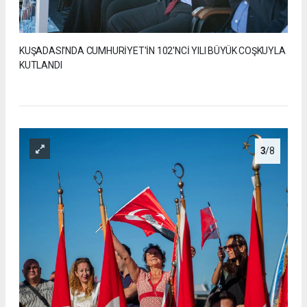
KUŞADASI'NDA CUMHURİYET'İN 102'NCİ YILI BÜYÜK COŞKUYLA
KUTLANDI
3
/8