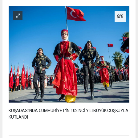
8
/8
KUŞADASI'NDA CUMHURİYET'İN 102'NCİ YILI BÜYÜK COŞKUYLA
KUTLANDI