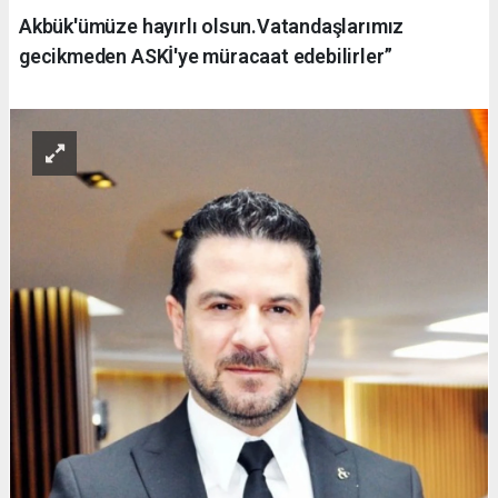
Akbük'ümüze hayırlı olsun.Vatandaşlarımız
gecikmeden ASKİ'ye müracaat edebilirler”