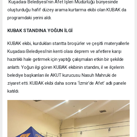
Kuşadası Belediyesi’nin Afet İşleri Müdürlüğü bünyesinde
oluşturduğu hafif düzey arama kurtarma ekibi olan KUBAK da
programdaki yerini aldı.
KUBAK STANDINA YOĞUN İLGİ
KUBAK ekibi, kurdukları stantta broşürler ve çeşitli materyallerle
Kuşadası Belediyesi’nin kenti olası deprem ve afetlere karşı
hazırlıklı hale getirmek için yaptığı çalışmaları etkin bir şekilde
anlattı. Yoğun ilgi gören KUBAK ekibinin standını, il ve ilçelerin
belediye başkanları ile AKUT kurucusu Nasuh Mahruki de
ziyaret etti. KUBAK ekibi daha sonra ‘İzmir’de Afet’ adlı panele
katıldı.