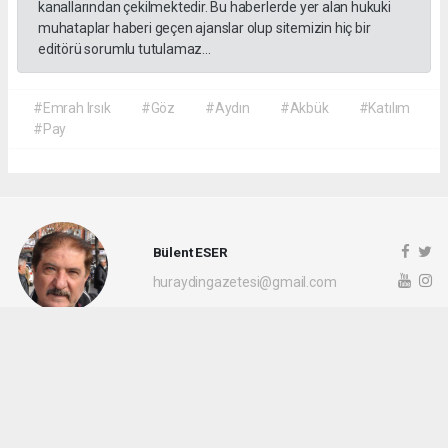
kanallarından çekilmektedir. Bu haberlerde yer alan hukuki
muhataplar haberi geçen ajanslar olup sitemizin hiç bir
editörü sorumlu tutulamaz...
#Emrah Irsık
#Göz
#Aydın
#Akbük
#Katılım
#Pay
Bülent ESER
huraydingazetesi@gmail.com
Okuyu Yorumları
(0)