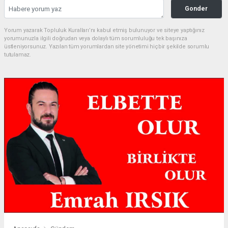
Gonder
Yorum yazarak Topluluk Kuralları’nı kabul etmiş bulunuyor ve siteye yaptığınız
yorumunuzla ilgili doğrudan veya dolaylı tüm sorumluluğu tek başınıza
üstleniyorsunuz. Yazılan tüm yorumlardan site yönetimi hiçbir şekilde sorumlu
tutulamaz.