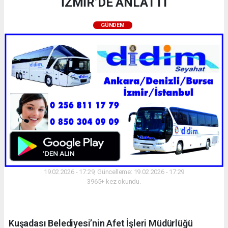
İZMİR’DE ANLATTI
GÜNDEM
19.02.2026 - 17:29, Güncelleme: 19.02.2026 - 17:29
3965+ kez okundu.
Kuşadası Belediyesi’nin Afet İşleri Müdürlüğü