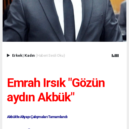
Erkek
|
Kadın
(Haberi Sesli Oku)
Emrah Irsık "Gözün
aydın Akbük"
Akbük'te Altyapı Çalışmaları Tamamlandı