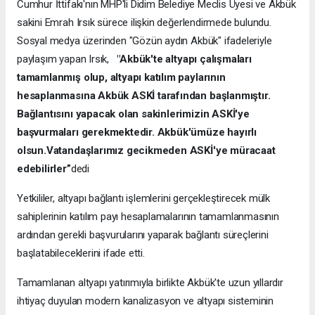
Cumhur İttifakı'nın MHP'li Didim Belediye Meclis Üyesi ve Akbük
sakini Emrah Irsık sürece ilişkin değerlendirmede bulundu.
Sosyal medya üzerinden "Gözün aydın Akbük" ifadeleriyle
paylaşım yapan Irsık,
"Akbük'te altyapı çalışmaları
tamamlanmış olup, altyapı katılım paylarının
hesaplanmasına Akbük ASKİ tarafından başlanmıştır.
Bağlantısını yapacak olan sakinlerimizin ASKİ'ye
başvurmaları gerekmektedir. Akbük'ümüze hayırlı
olsun.Vatandaşlarımız gecikmeden ASKİ'ye müracaat
edebilirler”
dedi
Yetkililer, altyapı bağlantı işlemlerini gerçekleştirecek mülk
sahiplerinin katılım payı hesaplamalarının tamamlanmasının
ardından gerekli başvurularını yaparak bağlantı süreçlerini
başlatabileceklerini ifade etti.
Tamamlanan altyapı yatırımıyla birlikte Akbük'te uzun yıllardır
ihtiyaç duyulan modern kanalizasyon ve altyapı sisteminin