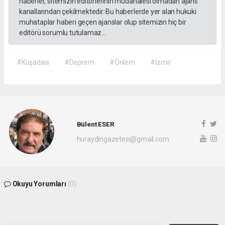
haberler, sitemizin editörlerinin müdahalesi olmadan ajans
kanallarından çekilmektedir. Bu haberlerde yer alan hukuki
muhataplar haberi geçen ajanslar olup sitemizin hiç bir
editörü sorumlu tutulamaz...
#Kuşadası
#Deprem
#Önlem
#İzmir
Bülent ESER
huraydingazetesi@gmail.com
Okuyu Yorumları
(0)