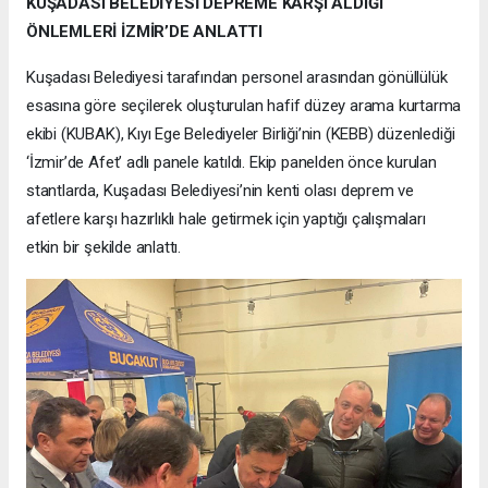
KUŞADASI BELEDİYESİ DEPREME KARŞI ALDIĞI
ÖNLEMLERİ İZMİR’DE ANLATTI
Kuşadası Belediyesi tarafından personel arasından gönüllülük
esasına göre seçilerek oluşturulan hafif düzey arama kurtarma
ekibi (KUBAK), Kıyı Ege Belediyeler Birliği’nin (KEBB) düzenlediği
‘İzmir’de Afet’ adlı panele katıldı. Ekip panelden önce kurulan
stantlarda, Kuşadası Belediyesi’nin kenti olası deprem ve
afetlere karşı hazırlıklı hale getirmek için yaptığı çalışmaları
etkin bir şekilde anlattı.