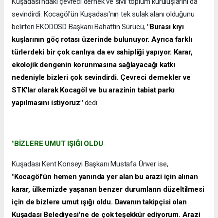
Kuşadası’ndaki çevreci dernek ve sivil toplum kuruluşlarını da
sevindirdi. Kocagöl'ün Kuşadası'nın tek sulak alanı olduğunu
belirten EKODOSD Başkanı Bahattin Sürücü,
"Burası kıyı
kuşlarının göç rotası üzerinde bulunuyor. Ayrıca farklı
türlerdeki bir çok canlıya da ev sahipliği yapıyor. Karar,
ekolojik dengenin korunmasına sağlayacağı katkı
nedeniyle bizleri çok sevindirdi. Çevreci dernekler ve
STK'lar olarak Kocagöl ve bu arazinin tabiat parkı
yapılmasını istiyoruz"
dedi.
"BİZLERE UMUT IŞIĞI OLDU
Kuşadası Kent Konseyi Başkanı Mustafa Ünver ise,
"Kocagöl'ün hemen yanında yer alan bu arazi için alınan
karar, ülkemizde yaşanan benzer durumların düzeltilmesi
için de bizlere umut ışığı oldu. Davanın takipçisi olan
Kuşadası Belediyesi'ne de çok teşekkür ediyorum. Arazi