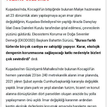
Kuşadası'nda, Kocagöl’ün bitişiğinde bulunan Maliye hazinesine
ait 23 dönümlük alanı yapılaşmaya açan imar planı
değişikliğinin, Kuşadası Belediyesi’nin yaptığı itirazla Danıştay
İdari Dava Daireleri Kurulu tarafından iptal edilmesi, çevrecilerin
yüzünü güldürdü. Ekosistemi Koruma ve Doğa Sevenler
Derneği (EKODOSD) Başkanı Bahattin Sürücü,
“Burası farklı
türlerde birçok canlıya ev sahipliği yapıyor. Karar, ekolojik
dengenin korunmasına sağlayacağı katkı nedeniyle bizleri
çok sevindirdi”
dedi.
Kuşadası’nın Güzelçamlı Mahallesi’nde bulunan Kocagöl’ün
hemen yanındaki 23 bin 240 metrekarelik alanın imar planında,
2021 yılının Şubat ayında Cumhurbaşkanlığı kararıyla değişiklik
yapıldı. İmar planı park ve yeşil alandan turizm, ticaret ve konut
alanına dönüştürülen dört parselden oluşan arazide bu yolla
yapılaşmanın önü açıldı. İmar değişikliği kararının ardından
kentin ekolojik değerlerini korumak amacıyla harekete geçen