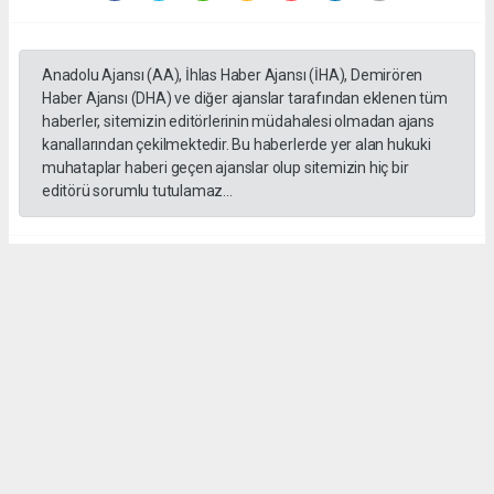
Anadolu Ajansı (AA), İhlas Haber Ajansı (İHA), Demirören
Haber Ajansı (DHA) ve diğer ajanslar tarafından eklenen tüm
haberler, sitemizin editörlerinin müdahalesi olmadan ajans
kanallarından çekilmektedir. Bu haberlerde yer alan hukuki
muhataplar haberi geçen ajanslar olup sitemizin hiç bir
editörü sorumlu tutulamaz...
#Bilgin
#Irsık
#MHP
#ilat
#Ziyaret
Bülent ESER
huraydingazetesi@gmail.com