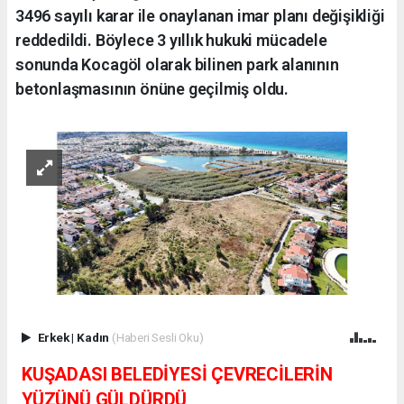
3496 sayılı karar ile onaylanan imar planı değişikliği
reddedildi. Böylece 3 yıllık hukuki mücadele
sonunda Kocagöl olarak bilinen park alanının
betonlaşmasının önüne geçilmiş oldu.
Erkek
|
Kadın
(Haberi Sesli Oku)
KUŞADASI BELEDİYESİ ÇEVRECİLERİN
YÜZÜNÜ GÜLDÜRDÜ