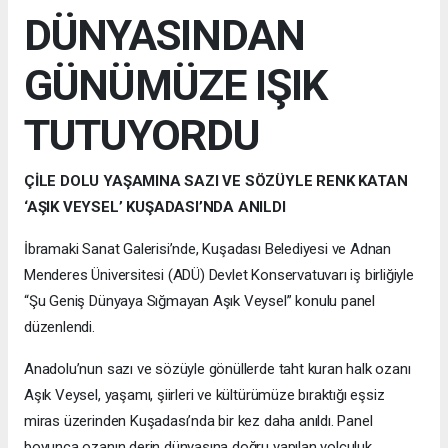
DÜNYASINDAN
GÜNÜMÜZE IŞIK
TUTUYORDU
ÇİLE DOLU YAŞAMINA SAZI VE SÖZÜYLE RENK KATAN
‘AŞIK VEYSEL’ KUŞADASI’NDA ANILDI
İbramaki Sanat Galerisi’nde, Kuşadası Belediyesi ve Adnan
Menderes Üniversitesi (ADÜ) Devlet Konservatuvarı iş birliğiyle
“Şu Geniş Dünyaya Sığmayan Aşık Veysel” konulu panel
düzenlendi.
Anadolu’nun sazı ve sözüyle gönüllerde taht kuran halk ozanı
Aşık Veysel, yaşamı, şiirleri ve kültürümüze bıraktığı eşsiz
miras üzerinden Kuşadası’nda bir kez daha anıldı. Panel
boyunca ozanın derin dünyasına doğru yapılan yolculuk,