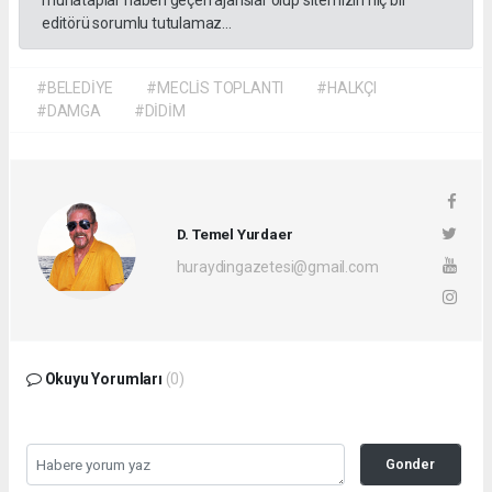
muhataplar haberi geçen ajanslar olup sitemizin hiç bir
editörü sorumlu tutulamaz...
#BELEDİYE
#MECLİS TOPLANTI
#HALKÇI
#DAMGA
#DİDİM
D. Temel Yurdaer
huraydingazetesi@gmail.com
Okuyu Yorumları
(0)
Gonder