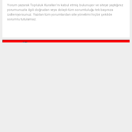
Yorum yazarak Topluluk Kuralları’nı kabul etmiş bulunuyor ve siteye yaptığınız
yorumunuzla ilgili doğrudan veya dolaylı tüm sorumluluğu tek başınıza
üstleniyorsunuz. Yazılan tüm yorumlardan site yönetimi hiçbir şekilde
sorumlu tutulamaz.
Anasayfa
Gündem