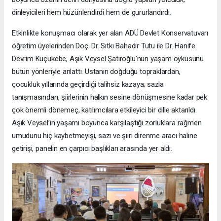
dinleyicileri hem hüzünlendirdi hem de gururlandırdı.
Etkinlikte konuşmacı olarak yer alan ADÜ Devlet Konservatuvarı
öğretim üyelerinden Doç. Dr. Sıtkı Bahadır Tutu ile Dr. Hanife
Devrim Küçükebe, Aşık Veysel Şatıroğlu’nun yaşam öyküsünü
bütün yönleriyle anlattı. Ustanın doğduğu topraklardan,
çocukluk yıllarında geçirdiği talihsiz kazaya; sazla
tanışmasından, şiirlerinin halkın sesine dönüşmesine kadar pek
çok önemli dönemeç, katılımcılara etkileyici bir dille aktarıldı.
Aşık Veysel’in yaşamı boyunca karşılaştığı zorluklara rağmen
umudunu hiç kaybetmeyişi, sazı ve şiiri direnme aracı haline
getirişi, panelin en çarpıcı başlıkları arasında yer aldı.