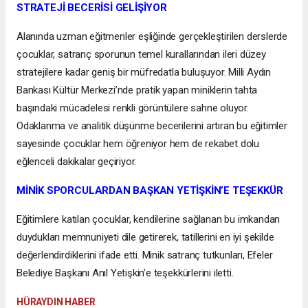
STRATEJİ BECERİSİ GELİŞİYOR
Alanında uzman eğitmenler eşliğinde gerçekleştirilen derslerde
çocuklar, satranç sporunun temel kurallarından ileri düzey
stratejilere kadar geniş bir müfredatla buluşuyor. Milli Aydın
Bankası Kültür Merkezi’nde pratik yapan miniklerin tahta
başındaki mücadelesi renkli görüntülere sahne oluyor.
Odaklanma ve analitik düşünme becerilerini artıran bu eğitimler
sayesinde çocuklar hem öğreniyor hem de rekabet dolu
eğlenceli dakikalar geçiriyor.
MİNİK SPORCULARDAN BAŞKAN YETİŞKİN’E TEŞEKKÜR
Eğitimlere katılan çocuklar, kendilerine sağlanan bu imkandan
duydukları memnuniyeti dile getirerek, tatillerini en iyi şekilde
değerlendirdiklerini ifade etti. Minik satranç tutkunları, Efeler
Belediye Başkanı Anıl Yetişkin’e teşekkürlerini iletti.
HÜRAYDIN HABER