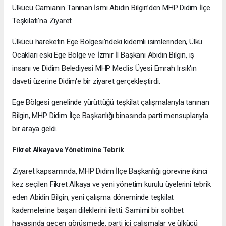
Ülkücü Camianın Tanınan İsmi Abidin Bilgin’den MHP Didim İlçe
Teşkilatı’na Ziyaret
Ülkücü hareketin Ege Bölgesi'ndeki kıdemli isimlerinden, Ülkü
Ocakları eski Ege Bölge ve İzmir İl Başkanı Abidin Bilgin, iş
insanı ve Didim Belediyesi MHP Meclis Üyesi Emrah Irsık'ın
daveti üzerine Didim'e bir ziyaret gerçekleştirdi.
Ege Bölgesi genelinde yürüttüğü teşkilat çalışmalarıyla tanınan
Bilgin, MHP Didim İlçe Başkanlığı binasında parti mensuplarıyla
bir araya geldi.
Fikret Alkaya ve Yönetimine Tebrik
Ziyaret kapsamında, MHP Didim İlçe Başkanlığı görevine ikinci
kez seçilen Fikret Alkaya ve yeni yönetim kurulu üyelerini tebrik
eden Abidin Bilgin, yeni çalışma döneminde teşkilat
kademelerine başarı dileklerini iletti. Samimi bir sohbet
havasında geçen görüşmede, parti içi çalışmalar ve ülkücü