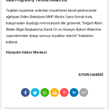
Saha Programı İş Yerinde Devam Etti
Teşkilat ziyaretinin ardından misafirlerini kendi işletmesinde
ağırlayan Didim Belediyesi MHP Meclis Üyesi Emrah Irsık,
buluşmadan duyduğu memnuniyeti dile getirerek, "Değerli Abim
Abidin Bilgin Başkanıma, Kamil Ün ve Hüseyin Aykurt Abilerime
ziyaretlerinden dolayı sonsuz teşekkür ederim" ifadelerini
kullandı.
Hüraydın Haber Merkezi
AYDIN HABERİ