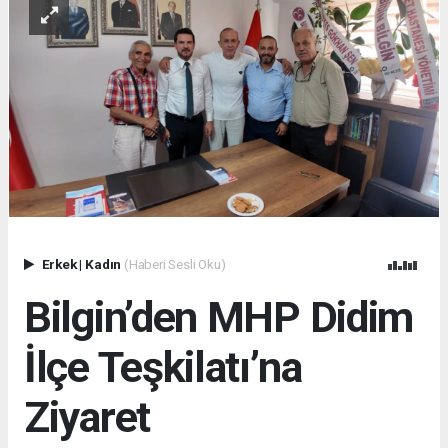
Erkek
|
Kadın
(Haberi Sesli Oku)
Bilgin’den MHP Didim
İlçe Teşkilatı’na
Ziyaret