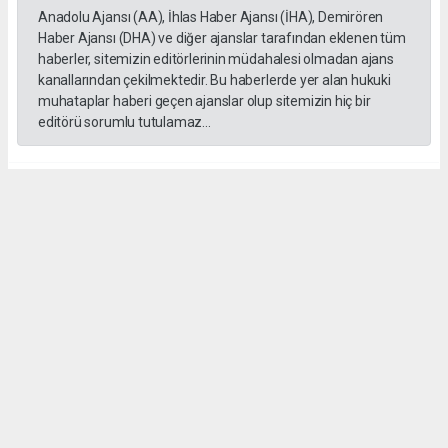
Anadolu Ajansı (AA), İhlas Haber Ajansı (İHA), Demirören
Haber Ajansı (DHA) ve diğer ajanslar tarafından eklenen tüm
haberler, sitemizin editörlerinin müdahalesi olmadan ajans
kanallarından çekilmektedir. Bu haberlerde yer alan hukuki
muhataplar haberi geçen ajanslar olup sitemizin hiç bir
editörü sorumlu tutulamaz...
#Bilgin
#Irsık
#MHP
#ilat
#Ziyaret
Bülent ESER
huraydingazetesi@gmail.com
Okuyu Yorumları
(0)