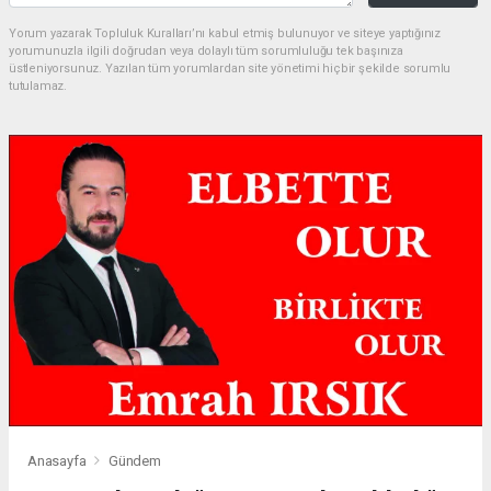
Yorum yazarak Topluluk Kuralları’nı kabul etmiş bulunuyor ve siteye yaptığınız
yorumunuzla ilgili doğrudan veya dolaylı tüm sorumluluğu tek başınıza
üstleniyorsunuz. Yazılan tüm yorumlardan site yönetimi hiçbir şekilde sorumlu
tutulamaz.
Anasayfa
Gündem