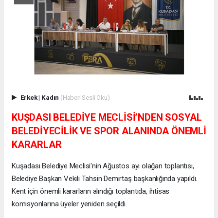
Erkek
|
Kadın
(Haberi Sesli Oku)
KUŞDASI BELEDİYE MECLİSİ’NDEN SOSYAL
BELEDİYECİLİK VE SPOR ALANINDA ÖNEMLİ
KARARLAR
Kuşadası Belediye Meclisi'nin Ağustos ayı olağan toplantısı,
Belediye Başkan Vekili Tahsin Demirtaş başkanlığında yapıldı.
Kent için önemli kararların alındığı toplantıda, ihtisas
komisyonlarına üyeler yeniden seçildi.