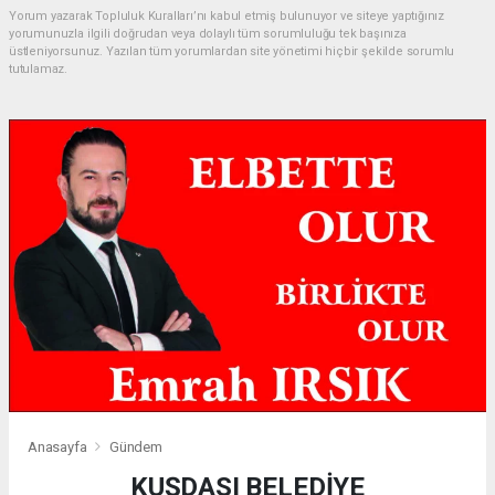
Yorum yazarak Topluluk Kuralları’nı kabul etmiş bulunuyor ve siteye yaptığınız
yorumunuzla ilgili doğrudan veya dolaylı tüm sorumluluğu tek başınıza
üstleniyorsunuz. Yazılan tüm yorumlardan site yönetimi hiçbir şekilde sorumlu
tutulamaz.
Anasayfa
Gündem
KUŞDASI BELEDİYE