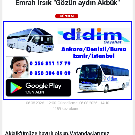
Emrah Irsık "Gözün aydın Akbük"
GÜNDEM
06.08.2026 - 12:00, Güncelleme: 06.08.2026 - 14:10
1189 kez okundu.
Akbük'ümüze hayırlı olsun.Vatandaşlarımız