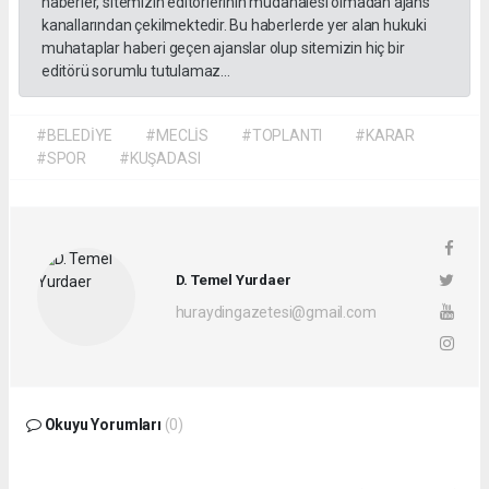
haberler, sitemizin editörlerinin müdahalesi olmadan ajans
kanallarından çekilmektedir. Bu haberlerde yer alan hukuki
muhataplar haberi geçen ajanslar olup sitemizin hiç bir
editörü sorumlu tutulamaz...
#BELEDİYE
#MECLİS
#TOPLANTI
#KARAR
#SPOR
#KUŞADASI
D. Temel Yurdaer
huraydingazetesi@gmail.com
Okuyu Yorumları
(0)