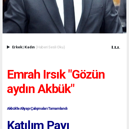
Erkek
|
Kadın
(Haberi Sesli Oku)
Emrah Irsık "Gözün
aydın Akbük"
Akbük'te Altyapı Çalışmaları Tamamlandı
Katılım Payı