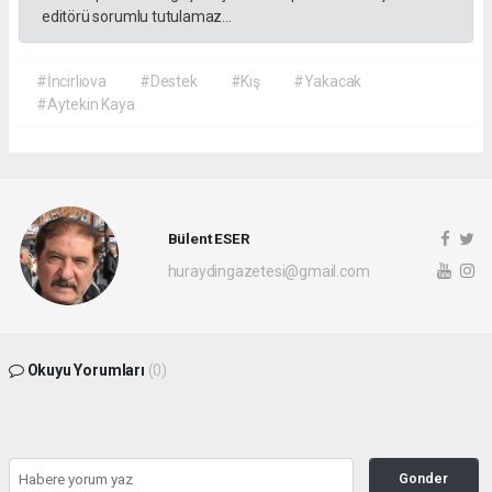
editörü sorumlu tutulamaz...
#İncirliova
#Destek
#Kış
#Yakacak
#Aytekin Kaya
Bülent ESER
huraydingazetesi@gmail.com
Okuyu Yorumları
(0)
Gonder