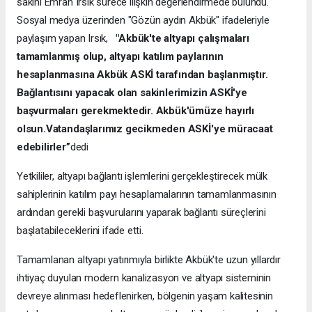
sakini Emrah Irsık sürece ilişkin değerlendirmede bulundu.
Sosyal medya üzerinden "Gözün aydın Akbük" ifadeleriyle
paylaşım yapan Irsık,
"Akbük'te altyapı çalışmaları
tamamlanmış olup, altyapı katılım paylarının
hesaplanmasına Akbük ASKİ tarafından başlanmıştır.
Bağlantısını yapacak olan sakinlerimizin ASKİ'ye
başvurmaları gerekmektedir. Akbük'ümüze hayırlı
olsun.Vatandaşlarımız gecikmeden ASKİ'ye müracaat
edebilirler”
dedi
Yetkililer, altyapı bağlantı işlemlerini gerçekleştirecek mülk
sahiplerinin katılım payı hesaplamalarının tamamlanmasının
ardından gerekli başvurularını yaparak bağlantı süreçlerini
başlatabileceklerini ifade etti.
Tamamlanan altyapı yatırımıyla birlikte Akbük'te uzun yıllardır
ihtiyaç duyulan modern kanalizasyon ve altyapı sisteminin
devreye alınması hedeflenirken, bölgenin yaşam kalitesinin