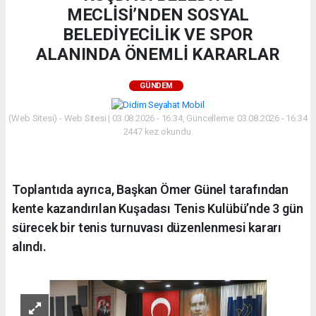
MECLİSİ’NDEN SOSYAL
BELEDİYECİLİK VE SPOR
ALANINDA ÖNEMLİ KARARLAR
GÜNDEM
(Web Sitesi) - Web Sitesi | 03.08.2026 - 16:34, Güncelleme: 03.08.2026 - 16:34
2447 kez okundu.
Toplantıda ayrıca, Başkan Ömer Günel tarafından
kente kazandırılan Kuşadası Tenis Kulübü’nde 3 gün
sürecek bir tenis turnuvası düzenlenmesi kararı
alındı.