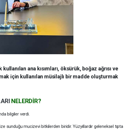
k kullanılan ana kısımları, öksürük, boğaz ağrısı ve
tırmak için kullanılan müsilajlı bir madde oluşturmak
LARI
NELERDİR?
 bilgiler verdi.
ze sunduğu mucizevi bitkilerden biridir. Yüzyıllardır geleneksel tıpta