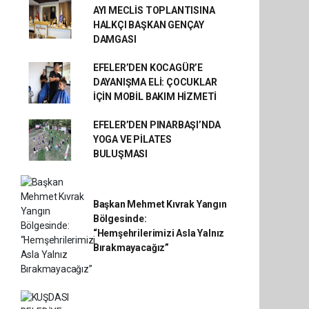
AYI MECLİS TOPLANTISINA
HALKÇI BAŞKAN GENÇAY
DAMGASI
EFELER’DEN KOCAGÜR’E
DAYANIŞMA ELİ: ÇOCUKLAR
İÇİN MOBİL BAKIM HİZMETİ
EFELER’DEN PINARBAŞI’NDA
YOGA VE PİLATES
BULUŞMASI
Başkan Mehmet Kıvrak Yangın
Bölgesinde:
“Hemşehrilerimizi Asla Yalnız
Bırakmayacağız”