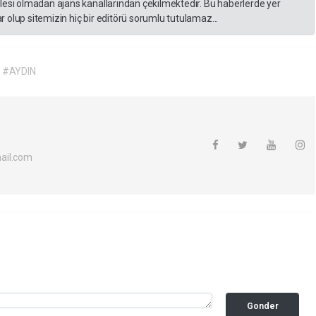
lesi olmadan ajans kanallarından çekilmektedir. Bu haberlerde yer
 olup sitemizin hiç bir editörü sorumlu tutulamaz...
#AYDIN
ail.com
Gonder