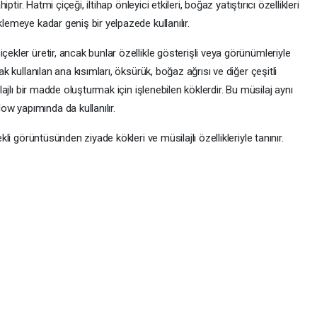
iptir. Hatmi çiçeği, iltihap önleyici etkileri, boğaz yatıştırıcı özellikleri
klemeye kadar geniş bir yelpazede kullanılır.
çekler üretir, ancak bunlar özellikle gösterişli veya görünümleriyle
ak kullanılan ana kısımları, öksürük, boğaz ağrısı ve diğer çeşitli
ilajlı bir madde oluşturmak için işlenebilen köklerdir. Bu müsilaj aynı
w yapımında da kullanılır.
ekli görüntüsünden ziyade kökleri ve müsilajlı özellikleriyle tanınır.