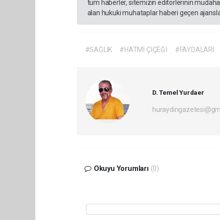
tüm haberler, sitemizin editörlerinin müdaha
alan hukuki muhataplar haberi geçen ajanslar
#SAĞLIK
#HATMİ ÇİÇEĞİ
#FAYDALARI
D. Temel Yurdaer
huraydingazetesi@gm
Okuyu Yorumları
(0)