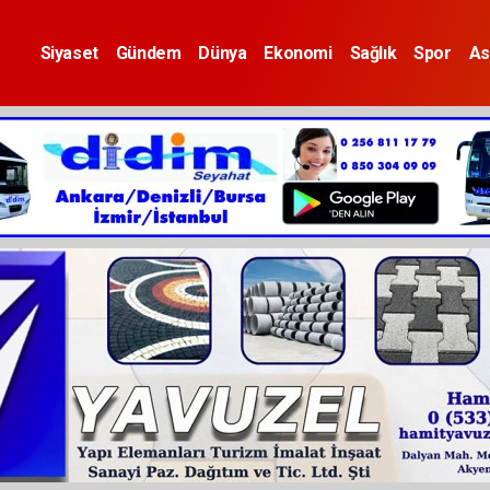
Siyaset
Gündem
Dünya
Ekonomi
Sağlık
Spor
As