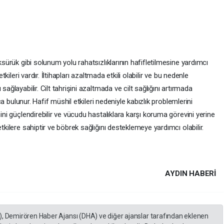
öksürük gibi solunum yolu rahatsızlıklarının hafifletilmesine yardımcı
tkileri vardır. İltihapları azaltmada etkili olabilir ve bu nedenle
sağlayabilir. Cilt tahrişini azaltmada ve cilt sağlığını artırmada
kça bulunur. Hafif müshil etkileri nedeniyle kabızlık problemlerini
mini güçlendirebilir ve vücudu hastalıklara karşı koruma görevini yerine
tkilere sahiptir ve böbrek sağlığını desteklemeye yardımcı olabilir.
AYDIN HABERİ
), Demirören Haber Ajansı (DHA) ve diğer ajanslar tarafından eklenen