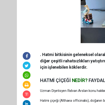
. Hatmi bitkisinin geleneksel olara
diğer çeşitli rahatsızlıkları yatış
için işlenebilen köklerdir.
HATMİ ÇİÇEĞİ
NEDİR?
FAYDA
Uzman Diyetisyen Rıdvan Arslan konu hakkında
Hatmi çiçeği (Althaea officinalis), doğanın bi