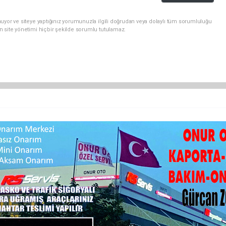
uyor ve siteye yaptığınız yorumunuzla ilgili doğrudan veya dolaylı tüm sorumluluğu
n site yönetimi hiçbir şekilde sorumlu tutulamaz.