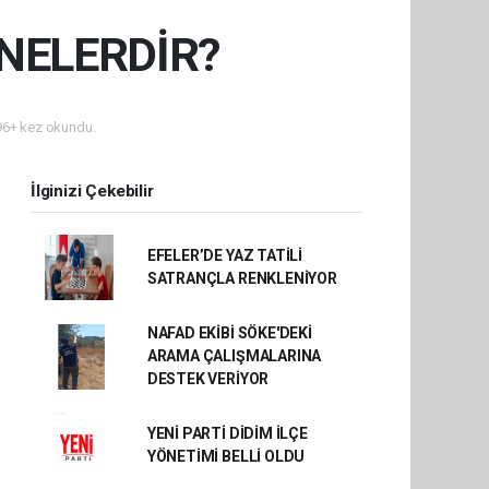
 NELERDİR?
6+ kez okundu.
İlginizi Çekebilir
EFELER’DE YAZ TATİLİ
SATRANÇLA RENKLENİYOR
NAFAD EKİBİ SÖKE'DEKİ
ARAMA ÇALIŞMALARINA
DESTEK VERİYOR
YENİ PARTİ DİDİM İLÇE
YÖNETİMİ BELLİ OLDU