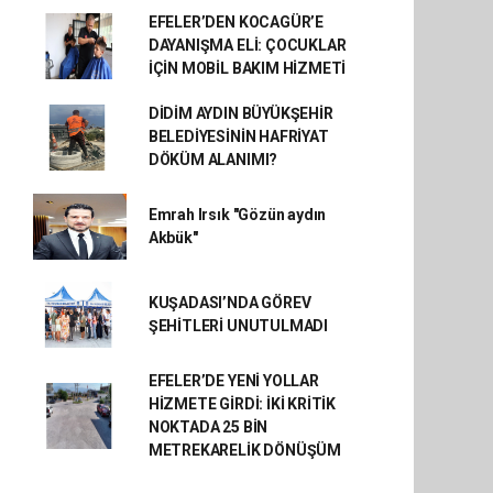
EFELER’DEN KOCAGÜR’E
DAYANIŞMA ELİ: ÇOCUKLAR
İÇİN MOBİL BAKIM HİZMETİ
DİDİM AYDIN BÜYÜKŞEHİR
BELEDİYESİNİN HAFRİYAT
DÖKÜM ALANIMI?
Emrah Irsık "Gözün aydın
Akbük"
KUŞADASI’NDA GÖREV
ŞEHİTLERİ UNUTULMADI
EFELER’DE YENİ YOLLAR
HİZMETE GİRDİ: İKİ KRİTİK
NOKTADA 25 BİN
METREKARELİK DÖNÜŞÜM