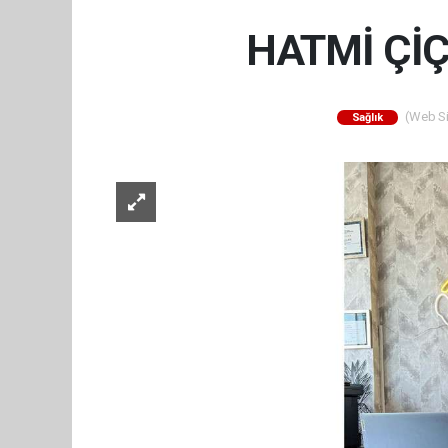
HATMİ ÇİÇ
(Web Sit
Sağlık