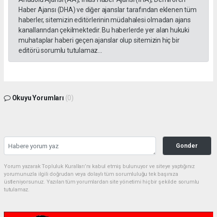
Haber Ajansı (DHA) ve diğer ajanslar tarafından eklenen tüm
haberler, sitemizin editörlerinin müdahalesi olmadan ajans
kanallarından çekilmektedir. Bu haberlerde yer alan hukuki
muhataplar haberi geçen ajanslar olup sitemizin hiç bir
editörü sorumlu tutulamaz...
Okuyu Yorumları
(0)
Gonder
Yorum yazarak Topluluk Kuralları’nı kabul etmiş bulunuyor ve siteye yaptığınız
yorumunuzla ilgili doğrudan veya dolaylı tüm sorumluluğu tek başınıza
üstleniyorsunuz. Yazılan tüm yorumlardan site yönetimi hiçbir şekilde sorumlu
tutulamaz.