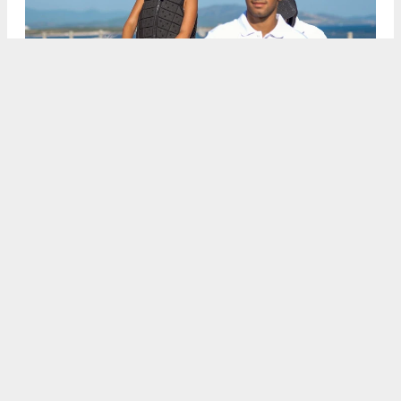
DİDİM BELEDİYESİ, ÇOCUKLARI PONY CLUB ETKİNLİĞİYLE
BULUŞTURDU
Anadolu Ajansı (AA), İhlas Haber Ajansı (İHA), Demirören
Haber Ajansı (DHA) ve diğer ajanslar tarafından eklenen tüm
haberler, sitemizin editörlerinin müdahalesi olmadan ajans
kanallarından çekilmektedir. Bu haberlerde yer alan hukuki
muhataplar haberi geçen ajanslar olup sitemizin hiç bir
editörü sorumlu tutulamaz...