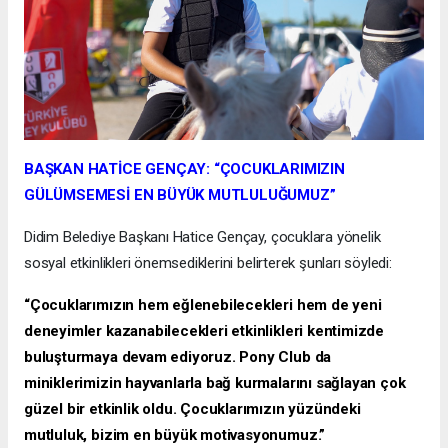
BAŞKAN HATİCE GENÇAY: “ÇOCUKLARIMIZIN
GÜLÜMSEMESİ EN BÜYÜK MUTLULUĞUMUZ”
Didim Belediye Başkanı Hatice Gençay, çocuklara yönelik
sosyal etkinlikleri önemsediklerini belirterek şunları söyledi:
“Çocuklarımızın hem eğlenebilecekleri hem de yeni
deneyimler kazanabilecekleri etkinlikleri kentimizde
buluşturmaya devam ediyoruz. Pony Club da
miniklerimizin hayvanlarla bağ kurmalarını sağlayan çok
güzel bir etkinlik oldu. Çocuklarımızın yüzündeki
mutluluk, bizim en büyük motivasyonumuz.”