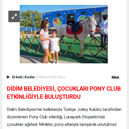
Erkek
|
Kadın
(Haberi Sesli Oku)
DİDİM BELEDİYESİ, ÇOCUKLARI PONY CLUB
ETKİNLİĞİYLE BULUŞTURDU
Didim Belediyesi’nin katkılarıyla Türkiye Jokey Kulübü tarafından
düzenlenen Pony Club etkinliği, Lunapark Otoparkı’nda
çocukları ağırladı. Minikler, pony atlarıyla tanışarak unutulmaz