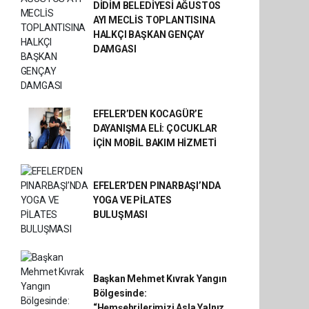
DİDİM BELEDİYESİ AĞUSTOS
AYI MECLİS TOPLANTISINA
HALKÇI BAŞKAN GENÇAY
DAMGASI
EFELER’DEN KOCAGÜR’E
DAYANIŞMA ELİ: ÇOCUKLAR
İÇİN MOBİL BAKIM HİZMETİ
EFELER’DEN PINARBAŞI’NDA
YOGA VE PİLATES
BULUŞMASI
Başkan Mehmet Kıvrak Yangın
Bölgesinde:
“Hemşehrilerimizi Asla Yalnız