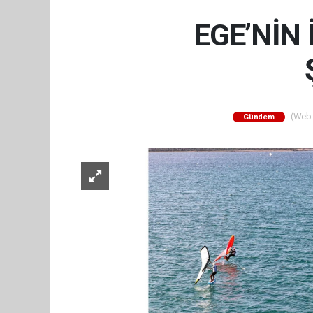
EGE’NİN 
(Web S
Gündem