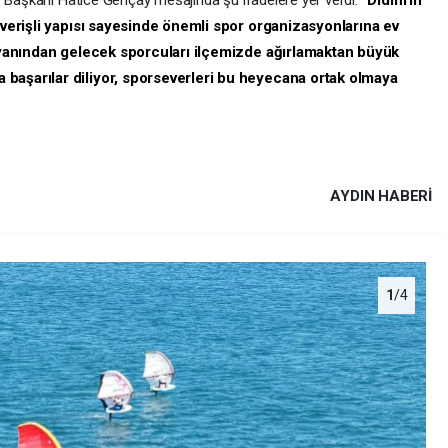
e Başkanı Hatice Gençay mesajında şu ifadelere yer verdi:
“Didim’in
elverişli yapısı sayesinde önemli spor organizasyonlarına ev
r yanından gelecek sporcuları ilçemizde ağırlamaktan büyük
başarılar diliyor, sporseverleri bu heyecana ortak olmaya
AYDIN HABERİ
1
/4