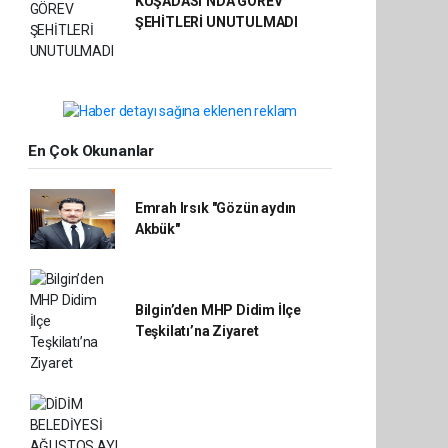
KUŞADASI’NDA GÖREV
ŞEHİTLERİ UNUTULMADI
En Çok Okunanlar
Emrah Irsık "Gözün aydın
Akbük"
Bilgin’den MHP Didim İlçe
Teşkilatı’na Ziyaret