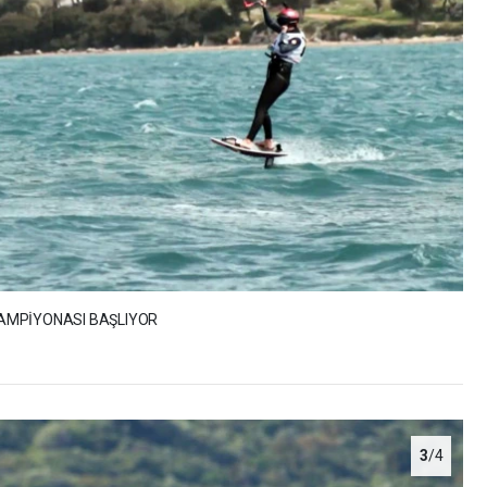
 ŞAMPİYONASI BAŞLIYOR
3
/4