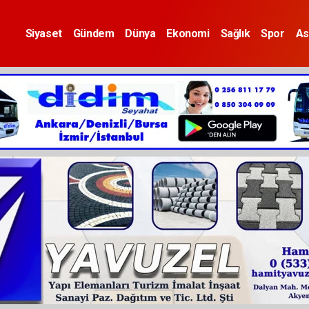
Siyaset
Gündem
Dünya
Ekonomi
Sağlık
Spor
As