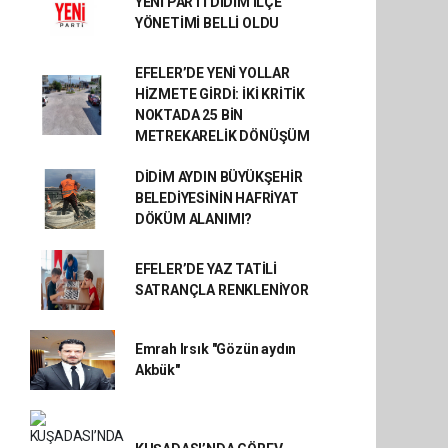
YENİ PARTİ DİDİM İLÇE
YÖNETİMİ BELLİ OLDU
EFELER’DE YENİ YOLLAR
HİZMETE GİRDİ: İKİ KRİTİK
NOKTADA 25 BİN
METREKARELİK DÖNÜŞÜM
DİDİM AYDIN BÜYÜKŞEHİR
BELEDİYESİNİN HAFRİYAT
DÖKÜM ALANIMI?
EFELER’DE YAZ TATİLİ
SATRANÇLA RENKLENİYOR
Emrah Irsık "Gözün aydın
Akbük"