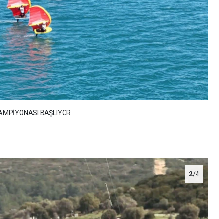
 ŞAMPİYONASI BAŞLIYOR
2
/4