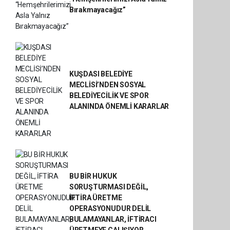
Bırakmayacağız”
KUŞDASI BELEDİYE
MECLİSİ’NDEN SOSYAL
BELEDİYECİLİK VE SPOR
ALANINDA ÖNEMLİ KARARLAR
BU BİR HUKUK
SORUŞTURMASI DEĞİL,
İFTİRA ÜRETME
OPERASYONUDUR DELİL
BULAMAYANLAR, İFTİRACI
ÜRETMEYE ÇALIŞIYOR