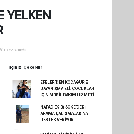
YE YELKEN
R
81+ kez okundu.
İlginizi Çekebilir
EFELER’DEN KOCAGÜR’E
DAYANIŞMA ELİ: ÇOCUKLAR
İÇİN MOBİL BAKIM HİZMETİ
NAFAD EKİBİ SÖKE'DEKİ
ARAMA ÇALIŞMALARINA
DESTEK VERİYOR