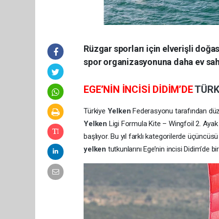
Rüzgar sporları için elverişli doğas
spor organizasyonuna daha ev sahi
EGE’NİN İNCİSİ DİDİM’DE
TÜRK
Türkiye
Yelken
Federasyonu tarafından düze
Yelken
Ligi Formula Kite – Wingfoil 2. Aya
başlıyor. Bu yıl farklı kategorilerde üçüncüs
yelken
tutkunlarını Ege’nin incisi Didim’de bi