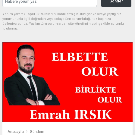
Gonder
Yorum yazarak Topluluk Kuralları’nı kabul etmiş bulunuyor ve siteye yaptığınız
yorumunuzla ilgili doğrudan veya dolaylı tüm sorumluluğu tek başınıza
üstleniyorsunuz. Yazılan tüm yorumlardan site yönetimi hiçbir şekilde sorumlu
tutulamaz.
Anasayfa
Gündem