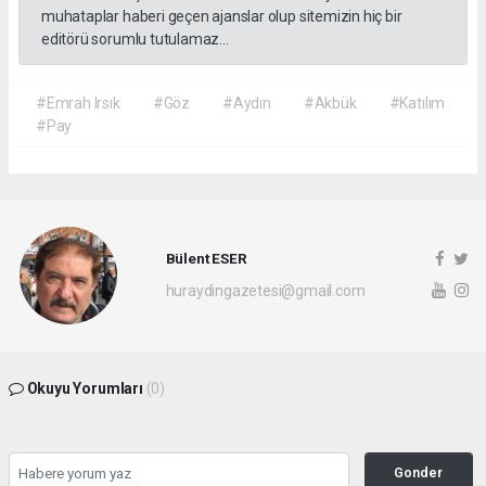
muhataplar haberi geçen ajanslar olup sitemizin hiç bir
editörü sorumlu tutulamaz...
#Emrah Irsık
#Göz
#Aydın
#Akbük
#Katılım
#Pay
Bülent ESER
huraydingazetesi@gmail.com
Okuyu Yorumları
(0)
Gonder