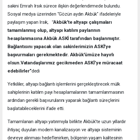
sakini Emrah Irsık sürece ilişkin değerlendirmede bulundu.
Sosyal medya üzerinden "Gözün aydın Akbük" ifadeleriyle
paylaşım yapan Irsık,
"Akbük'te altyapı çalışmaları
tamamlanmış olup, altyapı katılım paylarının
hesaplanmasına Akbük ASKİ tarafından başlanmıştır.
Bağlantısını yapacak olan sakinlerimizin ASKİ'ye
başvurmaları gerekmektedir. Akbük'ümüze hayırlı
olsun.Vatandaşlarımız gecikmeden ASKİ'ye müracaat
edebilirler”
dedi
Yetkililer, altyapı bağlantı işlemlerini gerçekleştirecek mülk
sahiplerinin katılım payı hesaplamalarının tamamlanmasının
ardından gerekli başvurularını yaparak bağlantı süreçlerini
başlatabileceklerini ifade etti.
Tamamlanan altyapı yatırımıyla birlikte Akbük'te uzun yıllardır
ihtiyaç duyulan modern kanalizasyon ve altyapı sisteminin
devreye alınması hedeflenirken, bölgenin yaşam kalitesinin