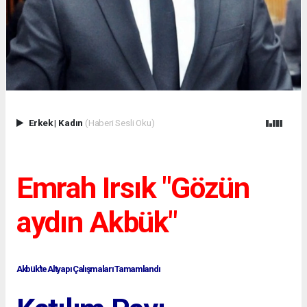
Erkek
|
Kadın
(Haberi Sesli Oku)
Emrah Irsık "Gözün
aydın Akbük"
Akbük'te Altyapı Çalışmaları Tamamlandı