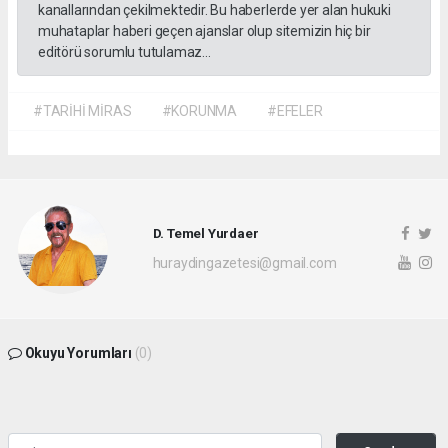
kanallarından çekilmektedir. Bu haberlerde yer alan hukuki
muhataplar haberi geçen ajanslar olup sitemizin hiç bir
editörü sorumlu tutulamaz...
#TARİHİ MİRAS
#KORUNMA
#EFELER
D. Temel Yurdaer
huraydingazetesi@gmail.com
Okuyu Yorumları
(0)