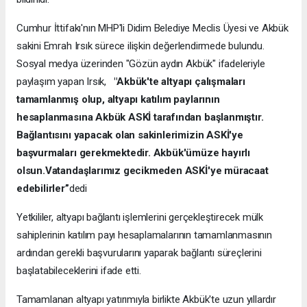
Cumhur İttifakı'nın MHP'li Didim Belediye Meclis Üyesi ve Akbük
sakini Emrah Irsık sürece ilişkin değerlendirmede bulundu.
Sosyal medya üzerinden "Gözün aydın Akbük" ifadeleriyle
paylaşım yapan Irsık,
"Akbük'te altyapı çalışmaları
tamamlanmış olup, altyapı katılım paylarının
hesaplanmasına Akbük ASKİ tarafından başlanmıştır.
Bağlantısını yapacak olan sakinlerimizin ASKİ'ye
başvurmaları gerekmektedir. Akbük'ümüze hayırlı
olsun.Vatandaşlarımız gecikmeden ASKİ'ye müracaat
edebilirler”
dedi
Yetkililer, altyapı bağlantı işlemlerini gerçekleştirecek mülk
sahiplerinin katılım payı hesaplamalarının tamamlanmasının
ardından gerekli başvurularını yaparak bağlantı süreçlerini
başlatabileceklerini ifade etti.
Tamamlanan altyapı yatırımıyla birlikte Akbük'te uzun yıllardır