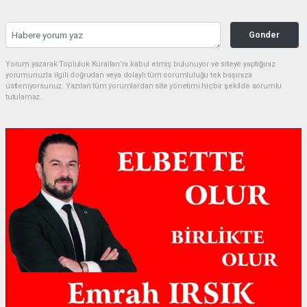
Gonder
Yorum yazarak Topluluk Kuralları’nı kabul etmiş bulunuyor ve siteye yaptığınız
yorumunuzla ilgili doğrudan veya dolaylı tüm sorumluluğu tek başınıza
üstleniyorsunuz. Yazılan tüm yorumlardan site yönetimi hiçbir şekilde sorumlu
tutulamaz.