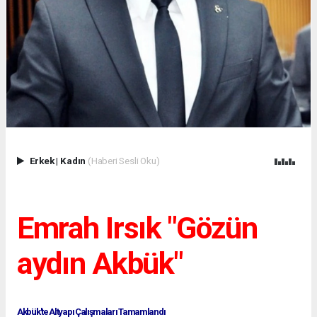
Erkek
|
Kadın
(Haberi Sesli Oku)
Emrah Irsık "Gözün
aydın Akbük"
Akbük'te Altyapı Çalışmaları Tamamlandı