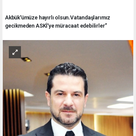
Akbük'ümüze hayırlı olsun.Vatandaşlarımız
gecikmeden ASKİ'ye müracaat edebilirler”