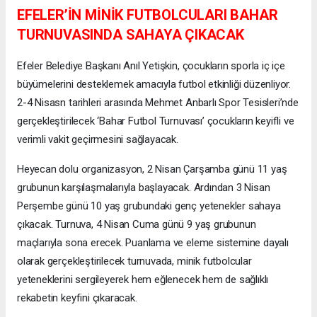
EFELER’İN MİNİK FUTBOLCULARI BAHAR
TURNUVASINDA SAHAYA ÇIKACAK
Efeler Belediye Başkanı Anıl Yetişkin, çocukların sporla iç içe
büyümelerini desteklemek amacıyla futbol etkinliği düzenliyor.
2-4 Nisasn tarihleri arasında Mehmet Anbarlı Spor Tesisleri’nde
gerçekleştirilecek ‘Bahar Futbol Turnuvası’ çocukların keyifli ve
verimli vakit geçirmesini sağlayacak.
Heyecan dolu organizasyon, 2 Nisan Çarşamba günü 11 yaş
grubunun karşılaşmalarıyla başlayacak. Ardından 3 Nisan
Perşembe günü 10 yaş grubundaki genç yetenekler sahaya
çıkacak. Turnuva, 4 Nisan Cuma günü 9 yaş grubunun
maçlarıyla sona erecek. Puanlama ve eleme sistemine dayalı
olarak gerçekleştirilecek turnuvada, minik futbolcular
yeteneklerini sergileyerek hem eğlenecek hem de sağlıklı
rekabetin keyfini çıkaracak.