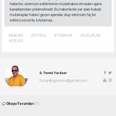
haberler, sitemizin editörlerinin müdahalesi olmadan ajans
kanallarından çekilmektedir. Bu haberlerde yer alan hukuki
muhataplar haberi geçen ajanslar olup sitemizin hiç bir
editörü sorumlu tutulamaz...
#BAHAR
#FUTBOL
#TURNUVA
#ÇOCUKLAR
#EFELER
D. Temel Yurdaer
huraydingazetesi@gmail.com
Okuyu Yorumları
(0)