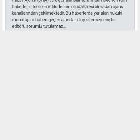
haberler, sitemizin editörlerinin müdahalesi olmadan ajans
kanallarından çekilmektedir. Bu haberlerde yer alan hukuki
muhataplar haberi geçen ajanslar olup sitemizin hiç bir
editörü sorumlu tutulamaz...
#Emrah Irsık
#Göz
#Aydın
#Akbük
#Katılım
#Pay
Bülent ESER
huraydingazetesi@gmail.com
Okuyu Yorumları
(0)