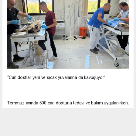
“Can dostlar yeni ve sıcak yuvalarına da kavuşuyor”
Temmuz ayında 500 can dostuna tedavi ve bakım uygulanırken;
bir yandan da can dostlar sahiplendirilerek yeni ve sıcak
yuvalarına kavuşturuluyor. Temmuz ayında 85 patili dost yeni
yuvalarına kavuşturuldu.