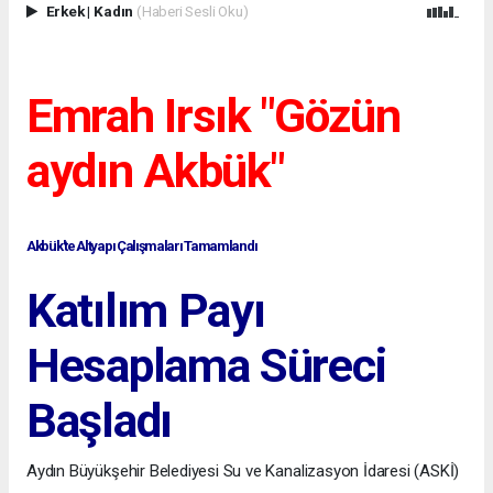
Erkek
|
Kadın
(Haberi Sesli Oku)
Emrah Irsık "Gözün
aydın Akbük"
Akbük'te Altyapı Çalışmaları Tamamlandı
Katılım Payı
Hesaplama Süreci
Başladı
Aydın Büyükşehir Belediyesi Su ve Kanalizasyon İdaresi (ASKİ)