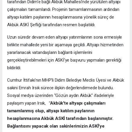
tarafından Didim'e bağlı Akbük Mahallesi'nde yürütülen altyapı
çalışmaları tamamlandı. Projenin tamamlanmasının ardından
altyapı katılım paylarının hesaplanmasına yönelik süreç de
Akbük ASKİ Şefliği tarafından resmen başlatıldı.
Uzun süredir devam eden altyapı yatırımlarının sona ermesiyle
birlikte mahallede yeni bir aşamaya geçildi. Altyapı hizmetinden
yararlanacak vatandaşların bağlantı işlemlerini
gerçekleştirebilmeleri için ASKİ'ye başvuru yapmaları gerektiği
bildirildi.
Cumhur İttifakı'nın MHP'li Didim Belediye Meclis Üyesi ve Akbük
sakini Emrah Irsık sürece ilişkin değerlendirmede bulundu.
Sosyal medya üzerinden "Gözün aydın Akbük" ifadeleriyle
paylaşım yapan Irsık,
"Akbük'te altyapı çalışmaları
tamamlanmış olup, altyapı katılım paylarının
hesaplanmasına Akbük ASKİ tarafından başlanmıştır.
Bağlantısını yapacak olan sakinlerimizin ASKİ'ye