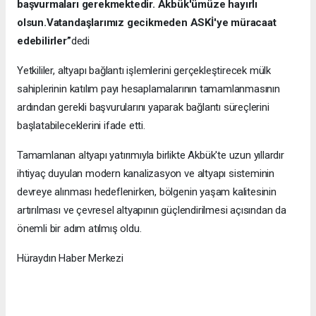
başvurmaları gerekmektedir. Akbük'ümüze hayırlı
olsun.Vatandaşlarımız gecikmeden ASKİ'ye müracaat
edebilirler”
dedi
Yetkililer, altyapı bağlantı işlemlerini gerçekleştirecek mülk
sahiplerinin katılım payı hesaplamalarının tamamlanmasının
ardından gerekli başvurularını yaparak bağlantı süreçlerini
başlatabileceklerini ifade etti.
Tamamlanan altyapı yatırımıyla birlikte Akbük'te uzun yıllardır
ihtiyaç duyulan modern kanalizasyon ve altyapı sisteminin
devreye alınması hedeflenirken, bölgenin yaşam kalitesinin
artırılması ve çevresel altyapının güçlendirilmesi açısından da
önemli bir adım atılmış oldu.
Hüraydın Haber Merkezi