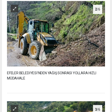
2
/6
EFELER BELEDİYESİ’NDEN YAĞIŞ SONRASI YOLLARA HIZLI
MÜDAHALE
3
/6