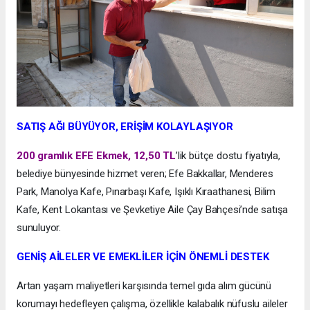
SATIŞ AĞI BÜYÜYOR, ERİŞİM KOLAYLAŞIYOR
200 gramlık EFE Ekmek, 12,50 TL
’lik bütçe dostu fiyatıyla,
belediye bünyesinde hizmet veren; Efe Bakkallar, Menderes
Park, Manolya Kafe, Pınarbaşı Kafe, Işıklı Kıraathanesi, Bilim
Kafe, Kent Lokantası ve Şevketiye Aile Çay Bahçesi’nde satışa
sunuluyor.
GENİŞ AİLELER VE EMEKLİLER İÇİN ÖNEMLİ DESTEK
Artan yaşam maliyetleri karşısında temel gıda alım gücünü
korumayı hedefleyen çalışma, özellikle kalabalık nüfuslu aileler