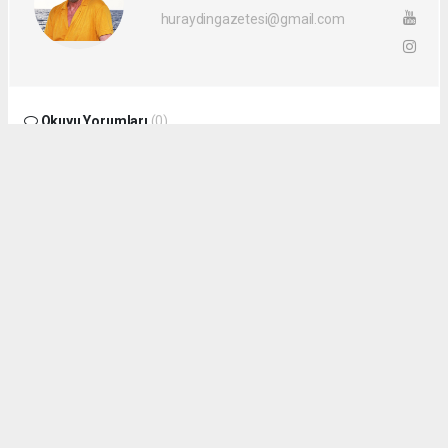
huraydingazetesi@gmail.com
Okuyu Yorumları
(0)
Gonder
Yorum yazarak Topluluk Kuralları’nı kabul etmiş bulunuyor ve siteye yaptığınız
yorumunuzla ilgili doğrudan veya dolaylı tüm sorumluluğu tek başınıza
üstleniyorsunuz. Yazılan tüm yorumlardan site yönetimi hiçbir şekilde
sorumlu tutulamaz.