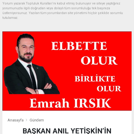
Yorum yazarak Topluluk Kuralları’nı kabul etmiş bulunuyor ve siteye yaptığınız
yorumunuzla ilgili doğrudan veya dolaylı tüm sorumluluğu tek başınıza
üstleniyorsunuz. Yazılan tüm yorumlardan site yönetimi hiçbir şekilde sorumlu
tutulamaz.
Anasayfa
Gündem
BAŞKAN ANIL YETİŞKİN’İN