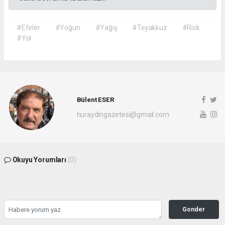
#Efeler
#Yoğun
#Yağış
#Teyakkuz
#Risk
#Yol
Bülent ESER
huraydingazetesi@gmail.com
Okuyu Yorumları
(0)
Gonder