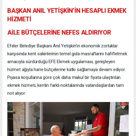
BAŞKAN ANIL YETİŞKİN’İN HESAPLI EKMEK
HİZMETİ
AİLE BÜTÇELERİNE NEFES ALDIRIYOR
Efeler Belediye Başkanı Anıl Yetişkin’in ekonomik zorluklar
karşısında kent sakinlerinin temel gıda masraflarını hafifletmek
amacıyla sürdürdüğü EFE Ekmek uygulaması, genişleyen
hizmet ağıyla hane bütçelerine katkı sağlamaya devam ediyor.
Piyasa koşullarına göre çok daha makul bir fiyata ulaştırılan
ekmek hizmeti, kentin farklı noktalarında vatandaşlardan tam
not alıyor.