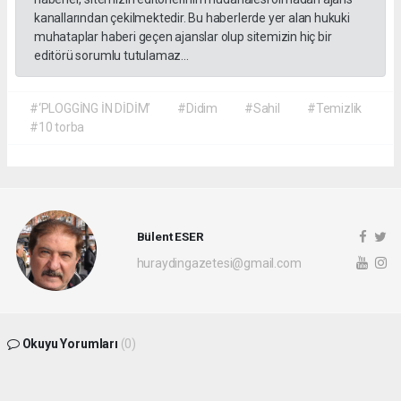
kanallarından çekilmektedir. Bu haberlerde yer alan hukuki
muhataplar haberi geçen ajanslar olup sitemizin hiç bir
editörü sorumlu tutulamaz...
#‘PLOGGİNG İN DİDİM’
#Didim
#Sahil
#Temizlik
#10 torba
Bülent ESER
huraydingazetesi@gmail.com
Okuyu Yorumları
(0)