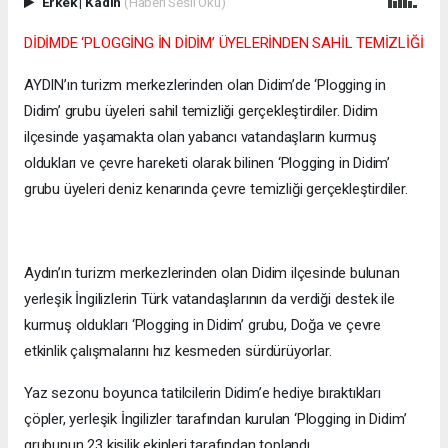
Erkek
|
Kadın
(Haberi Sesli Oku)
DİDİMDE ‘PLOGGİNG İN DİDİM’ ÜYELERİNDEN SAHİL TEMİZLİĞİ
AYDIN’ın turizm merkezlerinden olan Didim’de ‘Plogging in
Didim’ grubu üyeleri sahil temizliği gerçekleştirdiler. Didim
ilçesinde yaşamakta olan yabancı vatandaşların kurmuş
oldukları ve çevre hareketi olarak bilinen ‘Plogging in Didim’
grubu üyeleri deniz kenarında çevre temizliği gerçekleştirdiler.
Aydın’ın turizm merkezlerinden olan Didim ilçesinde bulunan
yerleşik İngilizlerin Türk vatandaşlarının da verdiği destek ile
kurmuş oldukları ‘Plogging in Didim’ grubu, Doğa ve çevre
etkinlik çalışmalarını hız kesmeden sürdürüyorlar.
Yaz sezonu boyunca tatilcilerin Didim’e hediye bıraktıkları
çöpler, yerleşik İngilizler tarafından kurulan ‘Plogging in Didim’
grubunun 23 kişilik ekipleri tarafından toplandı.