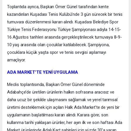
Toplantıda ayrıca, Başkan Ömer Günel tarafından kente
kazandırılan Kuşadası Tenis Kulübü’nde 3 gün sürecek bir tenis
turnuvası düzenlenmesi kararı alındı. Kuşadası Belediye Spor
Türkiye Tenis Federasyonu Türkiye Şampiyonası adıyla 14-15-
16 Ağustos tarihleri arasında gerçekleştirilecek turnuvaya 8-9-
10 yaş arasında olan çocuklar katılabilecek. Şampiyona,
çocuklara küçük yaşta spor ve tenis sevgisi aşılamayı
amaçlıyor.
ADA MARKET’TE YENİ UYGULAMA
Meclis toplantısında, Başkan Ömer Günel döneminde
Adabahçe’de üretilen ürünlerin halkın sofrasına aracısız ve
daha ucuz bir şekilde ulaşmasını sağlamak ve yerel tarımsal
üretimi desteklemek için açılan Halk Ada Market’te de yeni bir
uygulamanın başlatılması kararı alındı. Karara göre; son
kullanma tarihi yaklaşan ürünler, her ayın ilk ve son haftası Ada
Market ürünlerinde Adalı Kart sahipleri için yüzde 30’a varan