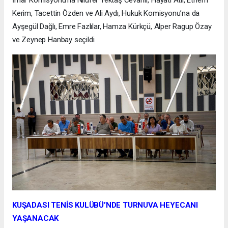
İmar Komisyonu’na Nilüfer Tektaş Cevahir, Hayati Atlı, Ethem
Kerim, Tacettin Özden ve Ali Aydı, Hukuk Komisyonu’na da
Ayşegül Dağlı, Emre Fazlılar, Hamza Kürkçü, Alper Ragup Özay
ve Zeynep Hanbay seçildi.
KUŞADASI TENİS KULÜBÜ’NDE TURNUVA HEYECANI
YAŞANACAK