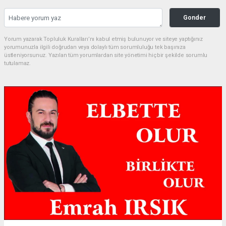
Gonder
Yorum yazarak Topluluk Kuralları’nı kabul etmiş bulunuyor ve siteye yaptığınız
yorumunuzla ilgili doğrudan veya dolaylı tüm sorumluluğu tek başınıza
üstleniyorsunuz. Yazılan tüm yorumlardan site yönetimi hiçbir şekilde sorumlu
tutulamaz.