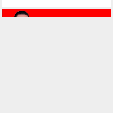
Anasayfa
Gündem
EFELER’DEN KOCAGÜR’E
DAYANIŞMA ELİ: ÇOCUKLAR İÇİN
MOBİL BAKIM HİZMETİ