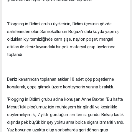
‘Plogging in Didim’ grubu üyelerinin, Didim ilçesinin gözde
sahillerinden olan Samokollunun Boğazı’ndaki koyda yapmış
oldukları kıyı temizliğinde cam şişe, naylon poşet, mangal
atıkları ile deniz kıyısındaki bir çok materyal grup üyelerince
toplandı.
Deniz kenarından toplanan atıklar 10 adet çöp poşetlerine
konularak, çöpe gitmek üzere konteynerin yanına bırakıldı.
‘Plogging in Didim’ grubu adına konuşan Anne Baxter “Bu hafta
Mesut’taki plog’umuz için muhteşem bir gündü ve kesinlikle
söylemeliyim ki, 7 yıldır gördüğüm en temiz gündü. Birkaç lastik
dışında pek büyük bir şey yoktu ama bolca sigara izmariti vardı.
Yaz boyunca uzakta olup sonbaharda geri dönen grup