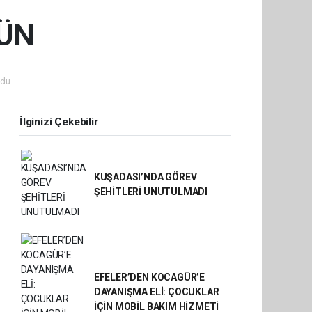
ĞÜN
du.
İlginizi Çekebilir
KUŞADASI’NDA GÖREV
ŞEHİTLERİ UNUTULMADI
EFELER’DEN KOCAGÜR’E
DAYANIŞMA ELİ: ÇOCUKLAR
İÇİN MOBİL BAKIM HİZMETİ