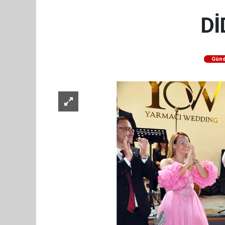
Dİ
Gün