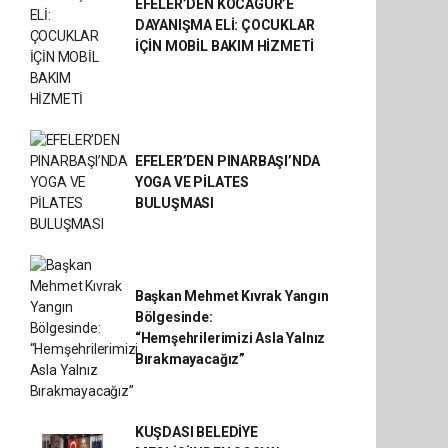
EFELER’DEN KOCAGÜR’E
DAYANIŞMA ELİ: ÇOCUKLAR
İÇİN MOBİL BAKIM HİZMETİ
EFELER’DEN PINARBAŞI’NDA
YOGA VE PİLATES
BULUŞMASI
Başkan Mehmet Kıvrak Yangın
Bölgesinde:
“Hemşehrilerimizi Asla Yalnız
Bırakmayacağız”
KUŞDASI BELEDİYE