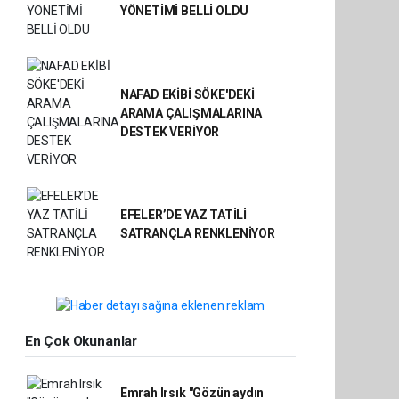
YÖNETİMİ BELLİ OLDU
NAFAD EKİBİ SÖKE'DEKİ
ARAMA ÇALIŞMALARINA
DESTEK VERİYOR
EFELER’DE YAZ TATİLİ
SATRANÇLA RENKLENİYOR
En Çok Okunanlar
Emrah Irsık "Gözün aydın