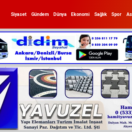
Siyaset
Gündem
Dünya
Ekonomi
Sağlık
Spor
As