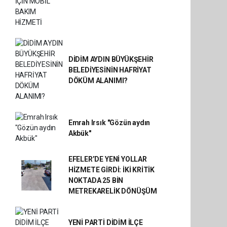
DİDİM AYDIN BÜYÜKŞEHİR
BELEDİYESİNİN HAFRİYAT
DÖKÜM ALANIMI?
Emrah Irsık "Gözün aydın
Akbük"
EFELER’DE YENİ YOLLAR
HİZMETE GİRDİ: İKİ KRİTİK
NOKTADA 25 BİN
METREKARELİK DÖNÜŞÜM
YENİ PARTİ DİDİM İLÇE