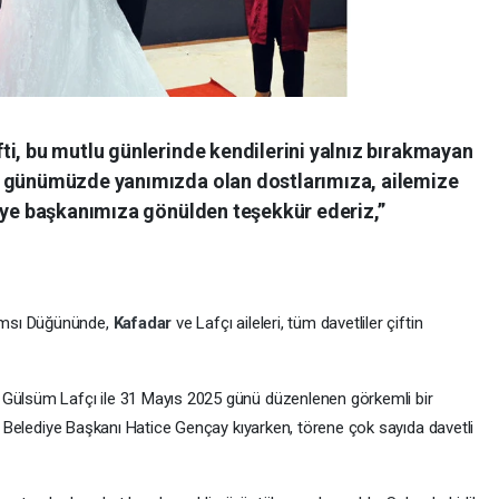
ti, bu mutlu günlerinde kendilerini yalnız bırakmayan
l günümüzde yanımızda olan dostlarımıza, ailemize
diye başkanımıza gönülden teşekkür ederiz,”
ımsı Düğününde,
Kafadar
ve Lafçı aileleri, tüm davetliler çiftin
 Gülsüm Lafçı ile 31 Mayıs 2025 günü düzenlenen görkemli bir
ni, Belediye Başkanı Hatice Gençay kıyarken, törene çok sayıda davetli