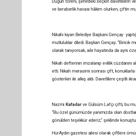
Düğün töreni, şehirdeki seçkin davetlilerin ve
ve beraberlik havası hâkim olurken, çiftin 
Nikahı kıyan Belediye Başkanı Gençay yaptı
mutluluklar diledi. Başkan Gençay; “Biricik 
olarak tanıyorsak, aile hayatında da aynı öze
Nikah defterinin imzalanıp evlilik cüzdanını a
etti. Nikah merasimi sonrası çift, konuklarl
gösterileri ile alkış aldı. Davetlilere çeşitl
Nazmi
Kafadar
ve Gülsüm Lafçı çifti, bu mu
“Bu özel günümüzde yanımızda olan dostları
gönülden teşekkür ederiz,” şeklinde konuştu
HürAydın gazetesi ailesi olarak çiftlere ömü