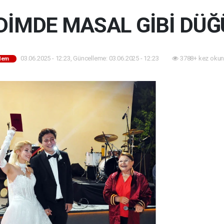
DİMDE MASAL GİBİ DÜ
03.06.2025 - 12:23, Güncelleme: 03.06.2025 - 12:23
3788+ kez okun
dem