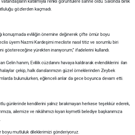
 vatandaşların katılımıyla renkli görüntülere sahne oldu. Salonda birlik
mutluluğu gözlerden kaçmadı.
ğı konuşmada evliliğin önemine değinerek çifte ömür boyu
meclis üyem Nazmi Kardeşimi mecliste nasıl titiz ve sorumlu biri
ni göstereceğine yürekten inanıyorum,” ifadelerini kullandı.
lan Gelin hanım, Evlilik cüzdanını havaya kaldırarak evlendiklerini ilan
a halaylar çekip, halk danslarımızın güzel örneklerinden Zeybek
i ikramlarda bulunulurken, eğlenceli anlar da gece boyunca devam etti.
tlu günlerinde kendilerini yalnız bırakmayan herkese teşekkür ederek,
mıza, ailemize ve nikâhımızı kıyan kıymetli belediye başkanımıza
.
r boyu mutluluk dileklerimizi gönderiyoruz.