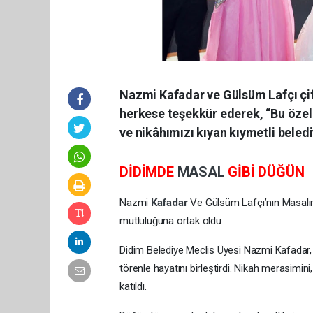
Nazmi Kafadar ve Gülsüm Lafçı çif
herkese teşekkür ederek, “Bu öze
ve nikâhımızı kıyan kıymetli bele
DİDİMDE
MASAL
GİBİ DÜĞÜN
Nazmi
Kafadar
Ve Gülsüm Lafçı’nın Masal
mutluluğuna ortak oldu
Didim Belediye Meclis Üyesi Nazmi Kafadar,
törenle hayatını birleştirdi. Nikah merasimi
katıldı.