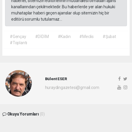
haberler, sitemizin editörlerinin müdahalesi olmadan ajans
kanallarından çekilmektedir. Bu haberlerde yer alan hukuki
muhataplar haberi geçen ajanslar olup sitemizin hiç bir
editörü sorumlu tutulamaz...
#Gençay
#DİDİM
#Kadın
#Meclis
#Şubat
#Toplantı
Bülent ESER
huraydingazetesi@gmail.com
Okuyu Yorumları
(0)