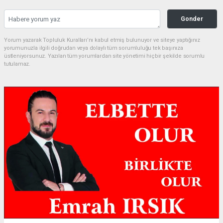
Gonder
Yorum yazarak Topluluk Kuralları’nı kabul etmiş bulunuyor ve siteye yaptığınız
yorumunuzla ilgili doğrudan veya dolaylı tüm sorumluluğu tek başınıza
üstleniyorsunuz. Yazılan tüm yorumlardan site yönetimi hiçbir şekilde sorumlu
tutulamaz.