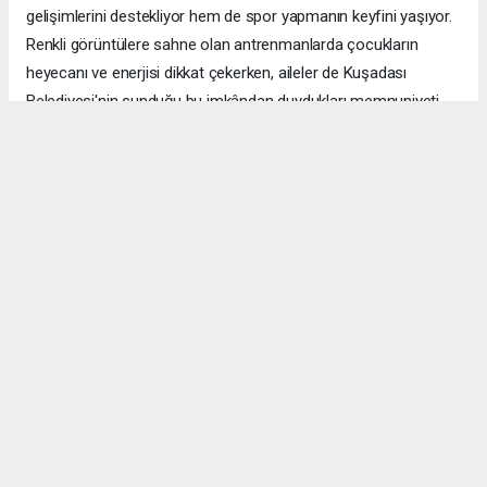
gelişimlerini destekliyor hem de spor yapmanın keyfini yaşıyor.
Renkli görüntülere sahne olan antrenmanlarda çocukların
heyecanı ve enerjisi dikkat çekerken, aileler de Kuşadası
Belediyesi'nin sunduğu bu imkândan duydukları memnuniyeti
dile getiriyor.
HÜRAYDIN HABER
AYDIN HABERİ
1
/5