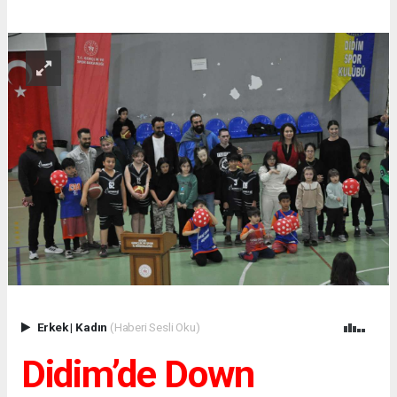
Erkek
|
Kadın
(Haberi Sesli Oku)
Didim’de Down