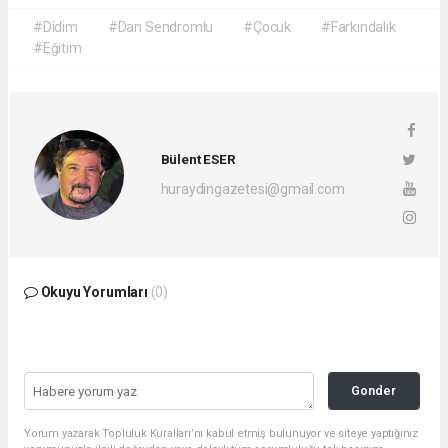
#Didim
#Dan Sendromlu
#Çocuk
#Farkındalık
#Eğitim
Bülent ESER
huraydingazetesi@gmail.com
Okuyu Yorumları
(0)
Gonder
Yorum yazarak Topluluk Kuralları’nı kabul etmiş bulunuyor ve siteye yaptığınız