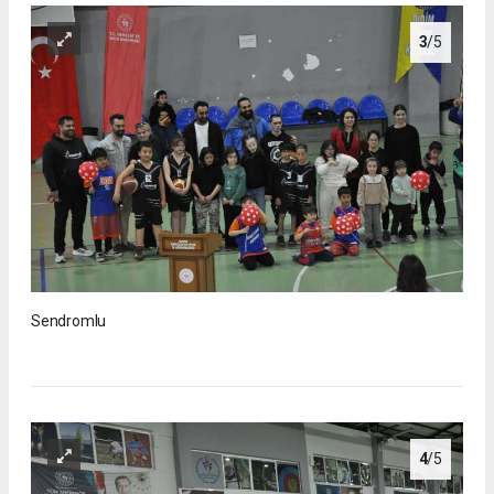
3
/5
Sendromlu
4
/5