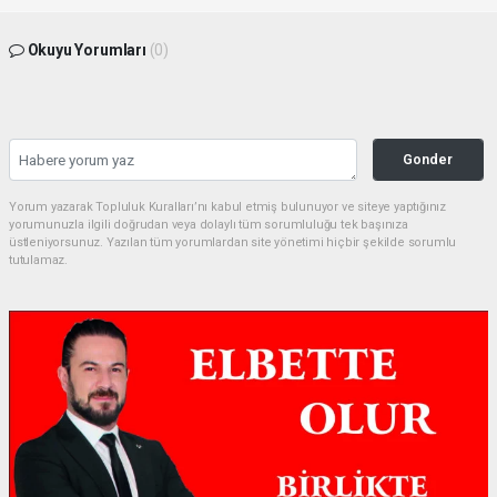
Okuyu Yorumları
(0)
Gonder
Yorum yazarak Topluluk Kuralları’nı kabul etmiş bulunuyor ve siteye yaptığınız
yorumunuzla ilgili doğrudan veya dolaylı tüm sorumluluğu tek başınıza
üstleniyorsunuz. Yazılan tüm yorumlardan site yönetimi hiçbir şekilde sorumlu
tutulamaz.