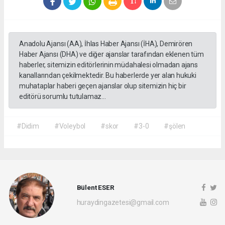
Anadolu Ajansı (AA), İhlas Haber Ajansı (İHA), Demirören
Haber Ajansı (DHA) ve diğer ajanslar tarafından eklenen tüm
haberler, sitemizin editörlerinin müdahalesi olmadan ajans
kanallarından çekilmektedir. Bu haberlerde yer alan hukuki
muhataplar haberi geçen ajanslar olup sitemizin hiç bir
editörü sorumlu tutulamaz...
#Didim
#Voleybol
#skor
#3-0
#şölen
Bülent ESER
huraydingazetesi@gmail.com