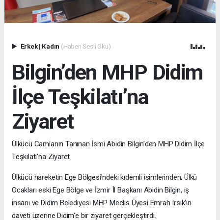
Erkek
|
Kadın
(Haberi Sesli Oku)
Bilgin’den MHP Didim
İlçe Teşkilatı’na
Ziyaret
Ülkücü Camianın Tanınan İsmi Abidin Bilgin’den MHP Didim İlçe
Teşkilatı’na Ziyaret
Ülkücü hareketin Ege Bölgesi'ndeki kıdemli isimlerinden, Ülkü
Ocakları eski Ege Bölge ve İzmir İl Başkanı Abidin Bilgin, iş
insanı ve Didim Belediyesi MHP Meclis Üyesi Emrah Irsık'ın
daveti üzerine Didim'e bir ziyaret gerçekleştirdi.