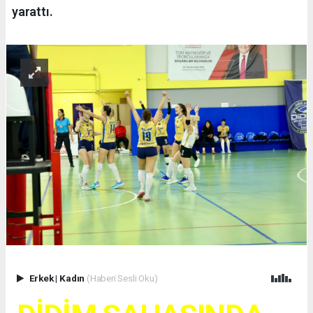
yarattı.
Erkek
|
Kadın
(Haberi Sesli Oku)