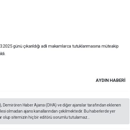
03.2025 günü çıkarıldığı adli makamlarca tutuklanmasına müteakip
ldi.
AYDIN HABERİ
), Demirören Haber Ajansı (DHA) ve diğer ajanslar tarafından eklenen
lesi olmadan ajans kanallarından çekilmektedir. Bu haberlerde yer
 olup sitemizin hiç bir editörü sorumlu tutulamaz...