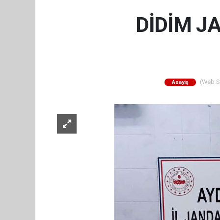
DİDİM J
(Web Sit
Asayiş