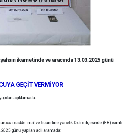
li şahsın ikametinde ve aracında 13.03.2025 günü
CUYA GEÇİT VERMİYOR
yapılan açıklamada;
rucu madde imal ve ticaretine yönelik Didim ilçesinde (F.B) isimli
.2025 günü yapılan adli aramada: