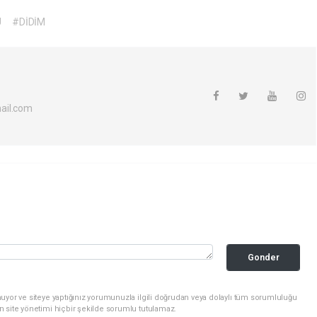
U
#DİDİM
ail.com
Gonder
uyor ve siteye yaptığınız yorumunuzla ilgili doğrudan veya dolaylı tüm sorumluluğu
n site yönetimi hiçbir şekilde sorumlu tutulamaz.