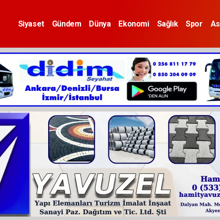
Siyaset
Gündem
Dünya
Ekonomi
Sağlık
Spor
As