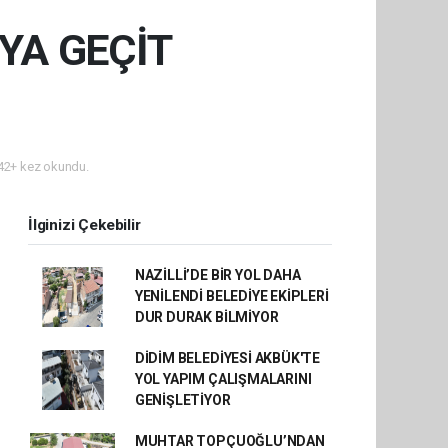
YA GEÇİT
2+ kez okundu.
İlginizi Çekebilir
NAZİLLİ’DE BİR YOL DAHA
YENİLENDİ BELEDİYE EKİPLERİ
DUR DURAK BİLMİYOR
DİDİM BELEDİYESİ AKBÜK'TE
YOL YAPIM ÇALIŞMALARINI
GENİŞLETİYOR
MUHTAR TOPÇUOĞLU’NDAN