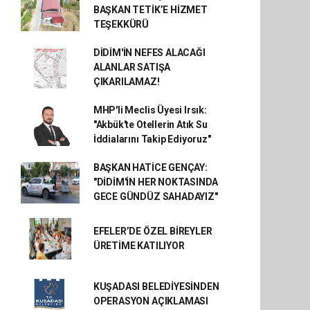
BAŞKAN TETİK’E HİZMET
TEŞEKKÜRÜ
DİDİM'İN NEFES ALACAĞI
ALANLAR SATIŞA
ÇIKARILAMAZ!
MHP'li Meclis Üyesi Irsık:
"Akbük'te Otellerin Atık Su
İddialarını Takip Ediyoruz"
BAŞKAN HATİCE GENÇAY:
"DİDİM'İN HER NOKTASINDA
GECE GÜNDÜZ SAHADAYIZ"
EFELER’DE ÖZEL BİREYLER
ÜRETİME KATILIYOR
KUŞADASI BELEDİYESİNDEN
OPERASYON AÇIKLAMASI