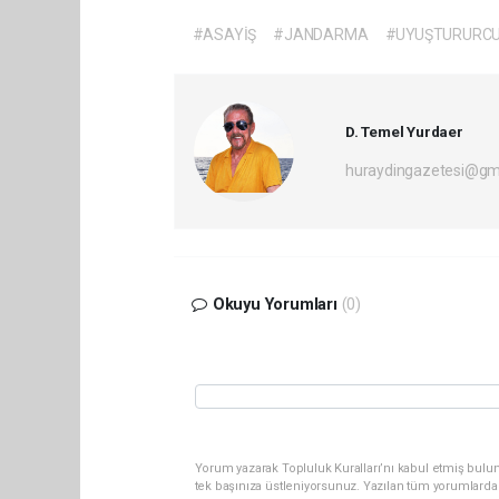
#ASAYİŞ
#JANDARMA
#UYUŞTURURC
D. Temel Yurdaer
huraydingazetesi@gm
Okuyu Yorumları
(0)
Yorum yazarak Topluluk Kuralları’nı kabul etmiş bulun
tek başınıza üstleniyorsunuz. Yazılan tüm yorumlarda