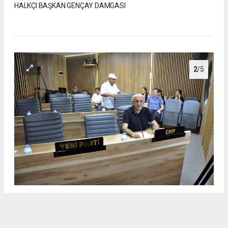
HALKÇI BAŞKAN GENÇAY DAMGASI
2
/5
DİDİM BELEDİYESİ AĞUSTOS AYI MECLİS TOPLANTISINA
HALKÇI BAŞKAN GENÇAY DAMGASI