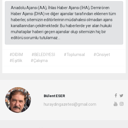
Anadolu Ajansı (AA), İhlas Haber Ajansı (İHA), Demirören
Haber Ajansı (DHA) ve diğer ajanslar tarafından eklenen tüm
haberler, sitemizin editörlerinin müdahalesi olmadan ajans
kanallarından çekilmektedir. Bu haberlerde yer alan hukuki
muhataplar haberi geçen ajanslar olup sitemizin hiç bir
editörü sorumlu tutulamaz...
#DİDİM
#BELEDİYESİ
#Toplumsal
#Cinsiyet
#Eşitlik
#Çalışma
Bülent ESER
huraydingazetesi@gmail.com