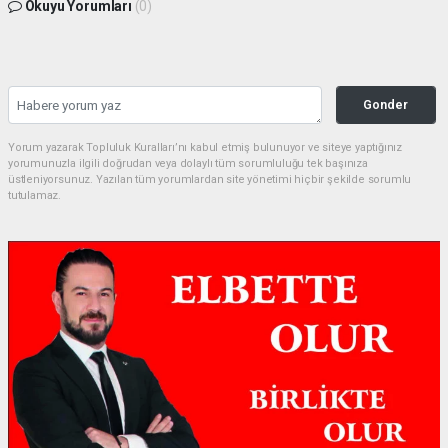
Okuyu Yorumları
(0)
Gonder
Yorum yazarak Topluluk Kuralları’nı kabul etmiş bulunuyor ve siteye yaptığınız
yorumunuzla ilgili doğrudan veya dolaylı tüm sorumluluğu tek başınıza
üstleniyorsunuz. Yazılan tüm yorumlardan site yönetimi hiçbir şekilde sorumlu
tutulamaz.