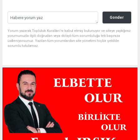
Gonder
Yorum yazarak Topluluk Kuralları’nı kabul etmiş bulunuyor ve siteye yaptığınız
yorumunuzla ilgili doğrudan veya dolaylı tüm sorumluluğu tek başınıza
üstleniyorsunuz. Yazılan tüm yorumlardan site yönetimi hiçbir şekilde
sorumlu tutulamaz.