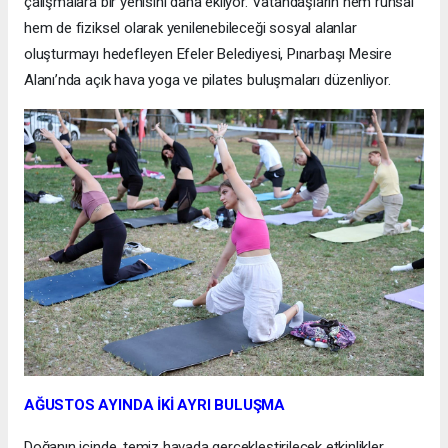
çalışmalara bir yenisini daha ekliyor. Vatandaşların hem ruhsal
hem de fiziksel olarak yenilenebileceği sosyal alanlar
oluşturmayı hedefleyen Efeler Belediyesi, Pınarbaşı Mesire
Alanı’nda açık hava yoga ve pilates buluşmaları düzenliyor.
AĞUSTOS AYINDA İKİ AYRI BULUŞMA
Doğanın içinde, temiz havada gerçekleştirilecek etkinlikler