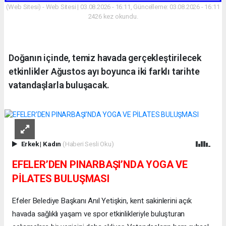
(Web Sitesi) - Web Sitesi | 03.08.2026 - 16:11, Güncelleme: 03.08.2026 - 16:11
2426 kez okundu.
Doğanın içinde, temiz havada gerçekleştirilecek
etkinlikler Ağustos ayı boyunca iki farklı tarihte
vatandaşlarla buluşacak.
Erkek
|
Kadın
(Haberi Sesli Oku)
EFELER’DEN PINARBAŞI’NDA YOGA VE
PİLATES BULUŞMASI
Efeler Belediye Başkanı Anıl Yetişkin, kent sakinlerini açık
havada sağlıklı yaşam ve spor etkinlikleriyle buluşturan