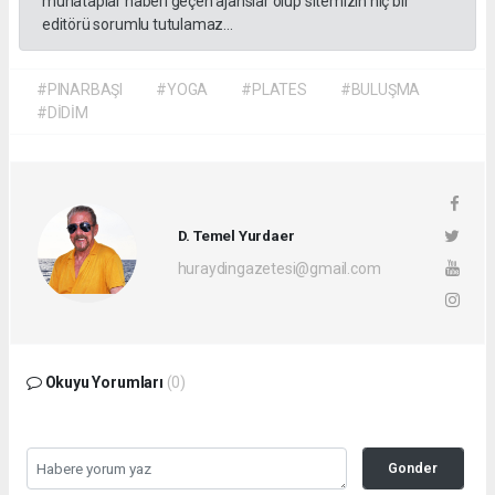
muhataplar haberi geçen ajanslar olup sitemizin hiç bir
editörü sorumlu tutulamaz...
#PINARBAŞI
#YOGA
#PLATES
#BULUŞMA
#DİDİM
D. Temel Yurdaer
huraydingazetesi@gmail.com
Okuyu Yorumları
(0)
Gonder