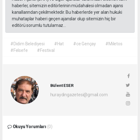
haberler, sitemizin editörlerinin müdahalesi olmadan ajans
kanallarından çekilmektedir. Bu haberlerde yer alan hukuki
muhataplar haberi geçen ajanslar olup sitemizin hiç bir
editörü sorumlu tutulamaz...
#Didim Belediyesi
#Hat
#ce Gençay
#Miletos
#Felsefe
#Festival
Bülent ESER
huraydingazetesi@gmail.com
Okuyu Yorumları
(0)