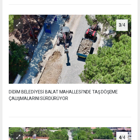
3
/4
DİDİM BELEDİYESİ BALAT MAHALLESİ’NDE TAŞ DÖŞEME
ÇALIŞMALARINI SÜRDÜRÜYOR
4
/4