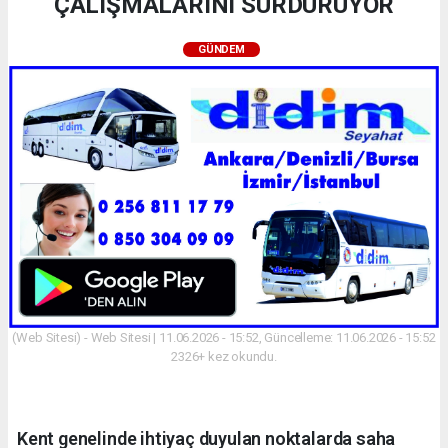
ÇALIŞMALARINI SÜRDÜRÜYOR
GÜNDEM
(Web Sitesi) - Web Sitesi | 11.06.2026 - 15:52, Güncelleme: 11.06.2026 - 15:52
2326+ kez okundu.
Kent genelinde ihtiyaç duyulan noktalarda saha