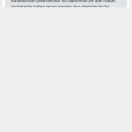
kanallarından çekilmektedir. Bu haberlerde yer alan hukuki
muhataplar haberi geçen ajanslar olup sitemizin hiç bir
editörü sorumlu tutulamaz...
#BALAT
#MAHALLE
#TAŞ DÖŞEME
#DİDİM
D. Temel Yurdaer
huraydingazetesi@gmail.com
Okuyu Yorumları
(0)
Gonder