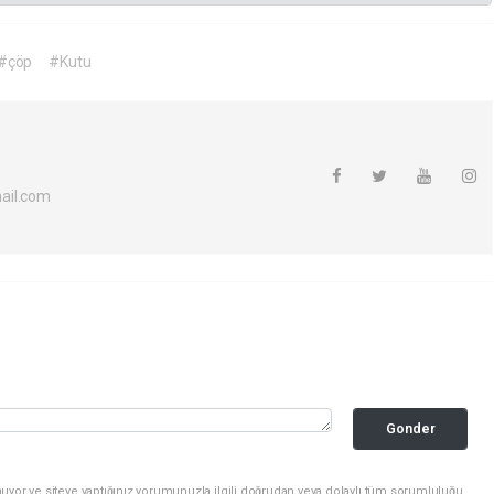
#çöp
#Kutu
ail.com
Gonder
uyor ve siteye yaptığınız yorumunuzla ilgili doğrudan veya dolaylı tüm sorumluluğu