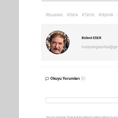
#Kuşadası
#Daha
#Temiz
#Hijyenik
Bülent ESER
huraydingazetesi@gm
Okuyu Yorumları
(0)
Yorum yazarak Topluluk Kuralları’nı kabul etmiş bulun