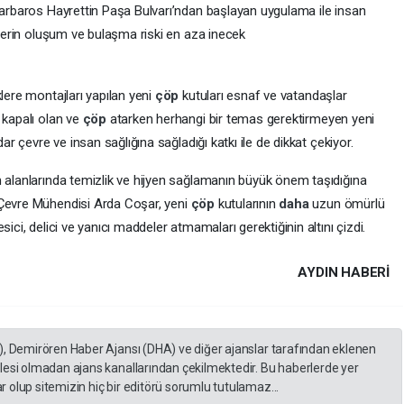
 Barbaros Hayrettin Paşa Bulvarı’ndan başlayan uygulama ile insan
rilerin oluşum ve bulaşma riski en aza inecek
lere montajları yapılan yeni
çöp
kutuları esnaf ve vatandaşlar
 kapalı olan ve
çöp
atarken herhangi bir temas gerektirmeyen yeni
dar çevre ve insan sağlığına sağladığı katkı ile de dikkat çekiyor.
m alanlarında temizlik ve hijyen sağlamanın büyük önem taşıdığına
 Çevre Mühendisi Arda Coşar, yeni
çöp
kutularının
daha
uzun ömürlü
ici, delici ve yanıcı maddeler atmamaları gerektiğinin altını çizdi.
AYDIN HABERİ
), Demirören Haber Ajansı (DHA) ve diğer ajanslar tarafından eklenen
lesi olmadan ajans kanallarından çekilmektedir. Bu haberlerde yer
 olup sitemizin hiç bir editörü sorumlu tutulamaz...