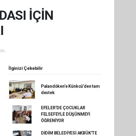
ASI İÇİN
I
du.
İlginizi Çekebilir
Palandöken’e Künkcü’den tam
destek
EFELER’DE ÇOCUKLAR
FELSEFEYLE DÜŞÜNMEYİ
ÖĞRENİYOR
DİDİM BELEDİYESİ AKBÜK'TE