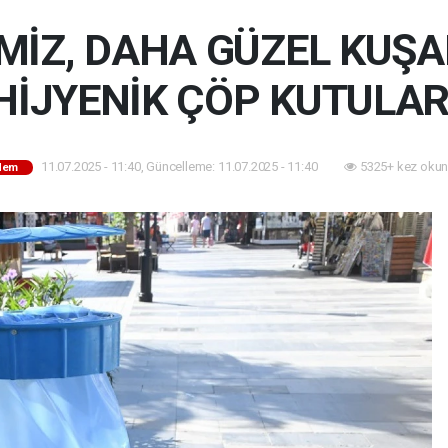
MİZ, DAHA GÜZEL KUŞAD
HİJYENİK ÇÖP KUTULAR
11.07.2025 - 11:40, Güncelleme: 11.07.2025 - 11:40
5325+ kez okun
dem