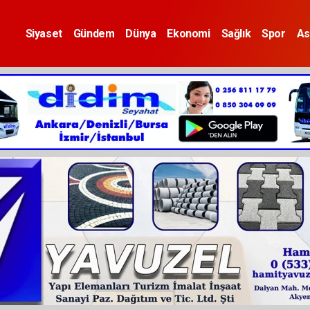
Siyaset
Gündem
Dünya
Ekonomi
Sağlık
Spor
As