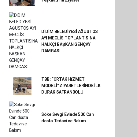
Teşkilatı’na Ziyaret
DİDİM BELEDİYESİ AĞUSTOS
AYI MECLİS TOPLANTISINA
HALKÇI BAŞKAN GENÇAY
DAMGASI
TBB; “ORTAK HİZMET
MODELİ" ZİYARETLERİNDE İLK
DURAK SAFRANBOLU
Söke Sevgi Evinde 500 Can
dosta Tedavi ve Bakım