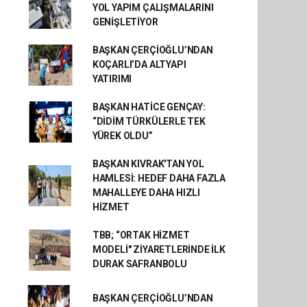
YOL YAPIM ÇALIŞMALARINI
GENİŞLETİYOR
BAŞKAN ÇERÇİOĞLU’NDAN
KOÇARLI’DA ALTYAPI
YATIRIMI
BAŞKAN HATİCE GENÇAY:
“DİDİM TÜRKÜLERLE TEK
YÜREK OLDU”
BAŞKAN KIVRAK'TAN YOL
HAMLESİ: HEDEF DAHA FAZLA
MAHALLEYE DAHA HIZLI
HİZMET
TBB; “ORTAK HİZMET
MODELİ" ZİYARETLERİNDE İLK
DURAK SAFRANBOLU
BAŞKAN ÇERÇİOĞLU’NDAN