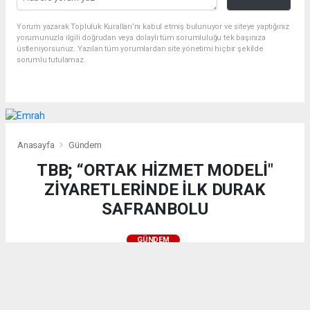
Yorum yazarak Topluluk Kuralları’nı kabul etmiş bulunuyor ve siteye yaptığınız
yorumunuzla ilgili doğrudan veya dolaylı tüm sorumluluğu tek başınıza
üstleniyorsunuz. Yazılan tüm yorumlardan site yönetimi hiçbir şekilde
sorumlu tutulamaz.
Anasayfa
Gündem
TBB; “ORTAK HİZMET MODELİ"
ZİYARETLERİNDE İLK DURAK
SAFRANBOLU
GÜNDEM
(Web Sitesi) - Web Sitesi | 08.08.2026 - 12:02, Güncelleme: 08.08.2026 - 12:27
176 kez okundu.