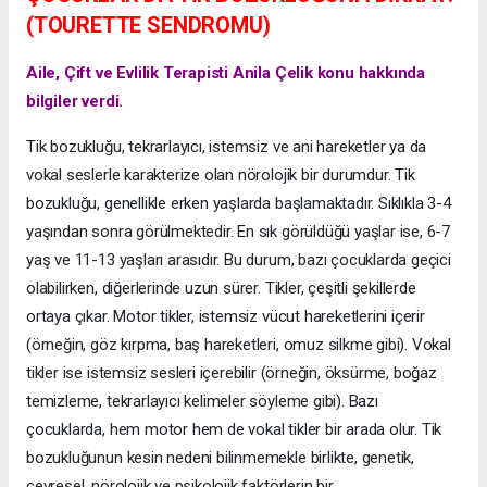
(TOURETTE SENDROMU)
Aile, Çift ve Evlilik Terapisti Anila Çelik konu hakkında
bilgiler verdi.
Tik bozukluğu, tekrarlayıcı, istemsiz ve ani hareketler ya da
vokal seslerle karakterize olan nörolojik bir durumdur. Tik
bozukluğu, genellikle erken yaşlarda başlamaktadır. Sıklıkla 3-4
yaşından sonra görülmektedir. En sık görüldüğü yaşlar ise, 6-7
yaş ve 11-13 yaşları arasıdır. Bu durum, bazı çocuklarda geçici
olabilirken, diğerlerinde uzun sürer. Tikler, çeşitli şekillerde
ortaya çıkar. Motor tikler, istemsiz vücut hareketlerini içerir
(örneğin, göz kırpma, baş hareketleri, omuz silkme gibi). Vokal
tikler ise istemsiz sesleri içerebilir (örneğin, öksürme, boğaz
temizleme, tekrarlayıcı kelimeler söyleme gibi). Bazı
çocuklarda, hem motor hem de vokal tikler bir arada olur. Tik
bozukluğunun kesin nedeni bilinmemekle birlikte, genetik,
çevresel, nörolojik ve psikolojik faktörlerin bir