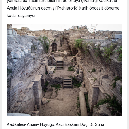
yarmalarda insan iskeletlerinin de ortaya çıkarıldığı Kadıkalesi-
Anaia Höyüğü’nün geçmişi 'Prehistorik' (tarih öncesi) döneme
kadar dayanıyor.
Kadıkalesi-Anaia- Höyüğü, Kazı Başkanı Doç. Dr. Suna