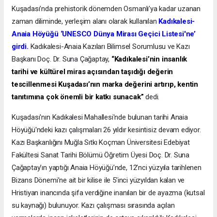
Kuşadası’nda prehistorik dönemden Osmanlı’ya kadar uzanan
zaman diliminde, yerleşim alanı olarak kullanılan
Kadıkalesi-
Anaia Höyüğü ‘UNESCO Dünya Mirası Geçici Listesi'ne’
girdi.
Kadıkalesi-Anaia Kazıları Bilimsel Sorumlusu ve Kazı
Başkanı Doç. Dr. Suna Çağaptay,
“Kadıkalesi’nin insanlık
tarihi ve kültürel miras açısından taşıdığı değerin
tescillenmesi Kuşadası’nın marka değerini artırıp, kentin
tanıtımına çok önemli bir katkı sunacak”
dedi.
Kuşadası'nın Kadıkalesi Mahallesi'nde bulunan tarihi Anaia
Höyüğü'ndeki kazı çalışmaları 26 yıldır kesintisiz devam ediyor.
Kazı Başkanlığını Muğla Sıtkı Koçman Üniversitesi Edebiyat
Fakültesi Sanat Tarihi Bölümü Öğretim Üyesi Doç. Dr. Suna
Çağaptay’ın yaptığı Anaia Höyüğü’nde, 12’nci yüzyıla tarihlenen
Bizans Dönemi’ne ait bir kilise ile 5’inci yüzyıldan kalan ve
Hristiyan inancında şifa verdiğine inanılan bir de ayazma (kutsal
su kaynağı) bulunuyor. Kazı çalışması sırasında açılan