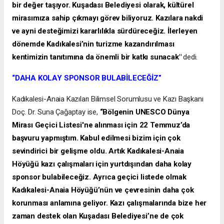
bir değer taşıyor. Kuşadası Belediyesi olarak, kültürel
mirasımıza sahip çıkmayı görev biliyoruz. Kazılara nakdi
ve ayni desteğimizi kararlılıkla sürdüreceğiz. İlerleyen
dönemde Kadıkalesi’nin turizme kazandırılması
kentimizin tanıtımına da önemli bir katkı sunacak"
dedi.
“DAHA KOLAY SPONSOR BULABİLECEĞİZ”
Kadıkalesi-Anaia Kazıları Bilimsel Sorumlusu ve Kazı Başkanı
Doç. Dr. Suna Çağaptay ise,
“Bölgenin UNESCO Dünya
Mirası Geçici Listesi'ne alınması için 22 Temmuz’da
başvuru yapmıştım. Kabul edilmesi bizim için çok
sevindirici bir gelişme oldu. Artık Kadıkalesi-Anaia
Höyüğü kazı çalışmaları için yurtdışından daha kolay
sponsor bulabileceğiz. Ayrıca geçici listede olmak
Kadıkalesi-Anaia Höyüğü’nün ve çevresinin daha çok
korunması anlamına geliyor. Kazı çalışmalarında bize her
zaman destek olan Kuşadası Belediyesi’ne de çok