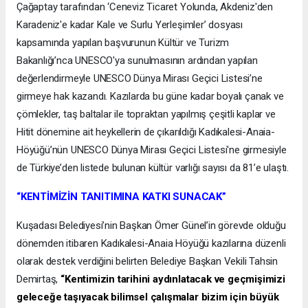
Çağaptay tarafından ‘Ceneviz Ticaret Yolunda, Akdeniz'den
Karadeniz'e kadar Kale ve Surlu Yerleşimler’ dosyası
kapsamında yapılan başvurunun Kültür ve Turizm
Bakanlığı’nca UNESCO'ya sunulmasının ardından yapılan
değerlendirmeyle UNESCO Dünya Mirası Geçici Listesi’ne
girmeye hak kazandı. Kazılarda bu güne kadar boyalı çanak ve
çömlekler, taş baltalar ile topraktan yapılmış çeşitli kaplar ve
Hitit dönemine ait heykellerin de çıkarıldığı Kadıkalesi-Anaia-
Höyüğü’nün UNESCO Dünya Mirası Geçici Listesi'ne girmesiyle
de Türkiye’den listede bulunan kültür varlığı sayısı da 81’e ulaştı.
“KENTİMİZİN TANITIMINA KATKI SUNACAK”
Kuşadası Belediyesi’nin Başkan Ömer Günel’in görevde olduğu
dönemden itibaren Kadıkalesi-Anaia Höyüğü kazılarına düzenli
olarak destek verdiğini belirten Belediye Başkan Vekili Tahsin
Demirtaş,
“Kentimizin tarihini aydınlatacak ve geçmişimizi
geleceğe taşıyacak bilimsel çalışmalar bizim için büyük