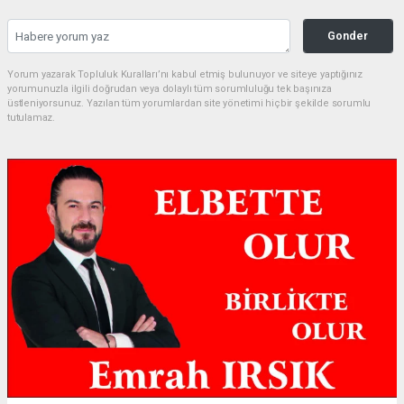
Gonder
Yorum yazarak Topluluk Kuralları’nı kabul etmiş bulunuyor ve siteye yaptığınız
yorumunuzla ilgili doğrudan veya dolaylı tüm sorumluluğu tek başınıza
üstleniyorsunuz. Yazılan tüm yorumlardan site yönetimi hiçbir şekilde sorumlu
tutulamaz.