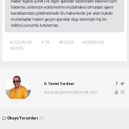
Haber Ajansı (DHA) ve diğer ajanslar tarafından eklenen tüm
haberler, sitemizin editörlerinin müdahalesi olmadan ajans
kanallarından çekilmektedir. Bu haberlerde yer alan hukuki
muhataplar haberi geçen ajanslar olup sitemizin hiç bir
editörü sorumlu tutulamaz...
#ÇOCUKLAR
#TİK
#BOZUK
#SENDROM
#AYDIN
D. Temel Yurdaer
huraydingazetesi@gmail.com
Okuyu Yorumları
(0)