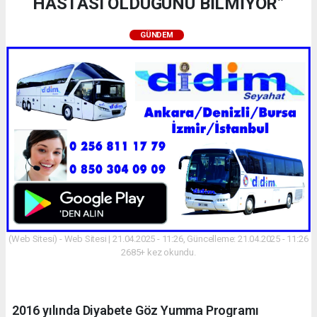
HASTASI OLDUĞUNU BİLMİYOR”
GÜNDEM
(Web Sitesi) - Web Sitesi | 21.04.2025 - 11:26, Güncelleme: 21.04.2025 - 11:26
2685+ kez okundu.
2016 yılında Diyabete Göz Yumma Programı