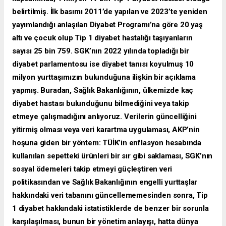
belirtilmiş. İlk basımı 2011’de yapılan ve 2023’te yeniden
yayımlandığı anlaşılan Diyabet Programı’na göre 20 yaş
altı ve çocuk olup Tip 1 diyabet hastalığı taşıyanların
sayısı 25 bin 759. SGK’nın 2022 yılında topladığı bir
diyabet parlamentosu ise diyabet tanısı koyulmuş 10
milyon yurttaşımızın bulunduğuna ilişkin bir açıklama
yapmış. Buradan, Sağlık Bakanlığının, ülkemizde kaç
diyabet hastası bulunduğunu bilmediğini veya takip
etmeye çalışmadığını anlıyoruz. Verilerin güncelliğini
yitirmiş olması veya veri karartma uygulaması, AKP’nin
hoşuna giden bir yöntem: TÜİK’in enflasyon hesabında
kullanılan sepetteki ürünleri bir sır gibi saklaması, SGK’nın
sosyal ödemeleri takip etmeyi güçleştiren veri
politikasından ve Sağlık Bakanlığının engelli yurttaşlar
hakkındaki veri tabanını güncellememesinden sonra, Tip
1 diyabet hakkındaki istatistiklerde de benzer bir sorunla
karşılaşılması, bunun bir yönetim anlayışı, hatta dünya