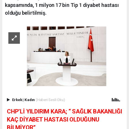
kapsamında, 1 milyon 17 bin Tip 1 diyabet hastası
olduğu belirtilmiş.
Erkek
|
Kadın
(Haberi Sesli Oku)
CHP’Lİ YILDIRIM KARA; “ SAĞLIK BAKANLIĞI
KAÇ DİYABET HASTASI OLDUĞUNU
BİLMİYOR”