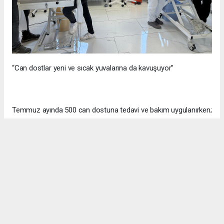
“Can dostlar yeni ve sıcak yuvalarına da kavuşuyor”
Temmuz ayında 500 can dostuna tedavi ve bakım uygulanırken;
bir yandan da can dostlar sahiplendirilerek yeni ve sıcak
yuvalarına kavuşturuluyor. Temmuz ayında 85 patili dost yeni
yuvalarına kavuşturuldu.
“Yeni tıbbi cihazlarla operasyonlarda önemli kolaylık”