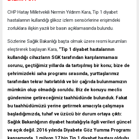
CHP Hatay Milletvekili Nermin Yıldırım Kara, Tip 1 diyabet
hastalarının kullandığı glikoz izlem sensörlerine erişimdeki
zorluklara ilişkin yazılı bir basın açıklamasında bulundu.
Sözlerine Sağlık Bakanlığı başta olmak üzere resmi kurumları
eleştirerek başlayan Kara,
“Tip 1 diyabet hastalarının
kullandığı cihazların SGK tarafından karşılanmaması
sorunu, geçtiğimiz yıllarda da tartışılmış bir konu; bize de
şehrimizdeki saha programı sırasında, yurttaşlarımız
tarafından tekrar hatırlatıldı ve bir çağrıda bulunmamızın
mümkün olup olmadığı soruldu. Biz de konuyu meclis
gündemine getireceğimiz taahhüdünde bulunduk. Fakat
bu taahhüdümüzü yerine getirmek amacıyla çalışmaya
başladığımızda, tuhaf ve üzücü bir durum ortaya çıktı:
Sağlık Bakanlığının diyabet hastalığıyla ilgili verileri güncel
ve açık değil. 2016 yılında Diyabete Göz Yumma Programı
kapsamında, 1 milyon 17 bin Tip 1 diyabet hastası olduğu