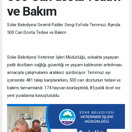
ve Bakım
Söke Belediyesi Sevimli Patiler Sevgi Evi’nde Temmuz Ayında
500 Can Dosta Tedavi ve Bakım
Söke Belediyesi Veteriner İşleri Müdürlüğü, sokakta yaşayan
patili dostların sağlığı, güvenliği ve yaşam kalitesinin artırılması
amacıyla çalışmalarını aralıksız sürdürüyor. Temmuz ayı
içerisinde 481 talep karşılanırken, 500 can dostunun tedavi ve
bakımı tamamlandı. 174 hayvan kısırlaştırıldı, 85 patili dost ise
yeni yuvalarına kavuşturuldu.