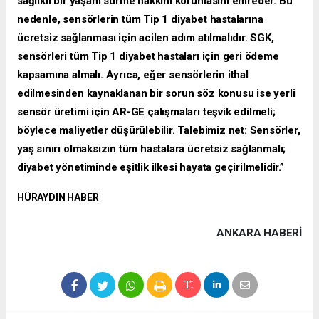
sağlıklı bir yaşam sürme hakkını korumasını emreder. Bu
nedenle, sensörlerin tüm Tip 1 diyabet hastalarına
ücretsiz sağlanması için acilen adım atılmalıdır. SGK,
sensörleri tüm Tip 1 diyabet hastaları için geri ödeme
kapsamına almalı. Ayrıca, eğer sensörlerin ithal
edilmesinden kaynaklanan bir sorun söz konusu ise yerli
sensör üretimi için AR-GE çalışmaları teşvik edilmeli;
böylece maliyetler düşürülebilir. Talebimiz net: Sensörler,
yaş sınırı olmaksızın tüm hastalara ücretsiz sağlanmalı;
diyabet yönetiminde eşitlik ilkesi hayata geçirilmelidir.”
HÜRAYDIN HABER
ANKARA HABERİ