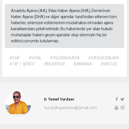
Anadolu Ajansı (AA), İhlas Haber Ajansı (İHA), Demirören
Haber Ajansı (DHA) ve diğer ajanslar tarafından eklenen tüm
haberler, sitemizin editörlerinin müdahalesi olmadan ajans
kanallarından çekilmektedir. Bu haberlerde yer alan hukuki
muhataplar haberi geçen ajanslar olup sitemizin hiç bir
editörü sorumlu tutulamaz...
#CHP
#VEKİL
#YILDIRIM KARA
#SAĞLIK BALANI
#TİP 1 ŞEKER"
#BİLMİYOR
#ANKARA
#MECLİS
D. Temel Yurdaer
huraydingazetesi@gmail.com