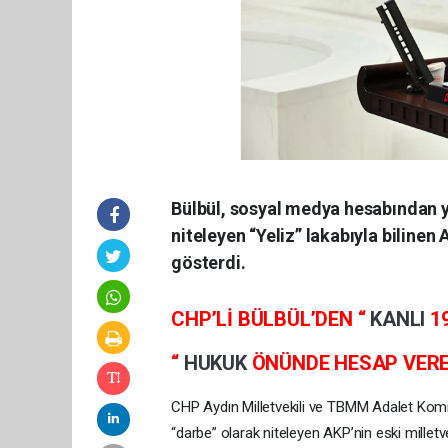
Bülbül, sosyal medya hesabından ya
niteleyen “Yeliz” lakabıyla bilinen
gösterdi.
CHP’Lİ BÜLBÜL’DEN “
KANLI
1
“
HUKUK
ÖNÜNDE HESAP VERE
CHP Aydın Milletvekili ve TBMM Adalet Kom
“darbe” olarak niteleyen AKP’nin eski millet