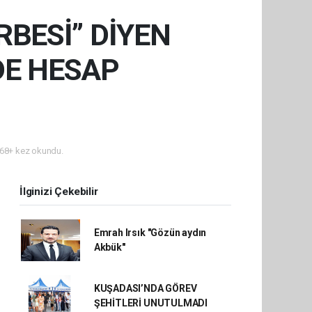
RBESİ” DİYEN
DE HESAP
68+ kez okundu.
İlginizi Çekebilir
Emrah Irsık "Gözün aydın
Akbük"
KUŞADASI’NDA GÖREV
ŞEHİTLERİ UNUTULMADI