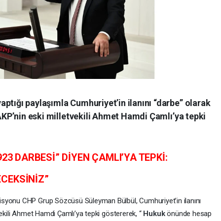
ptığı paylaşımla Cumhuriyet’in ilanını “darbe” olarak
 AKP’nin eski milletvekili Ahmet Hamdi Çamlı’ya tepki
923 DARBESİ” DİYEN ÇAMLI’YA TEPKİ:
CEKSİNİZ”
isyonu CHP Grup Sözcüsü Süleyman Bülbül, Cumhuriyet’in ilanını
vekili Ahmet Hamdi Çamlı’ya tepki göstererek, “
Hukuk
önünde hesap