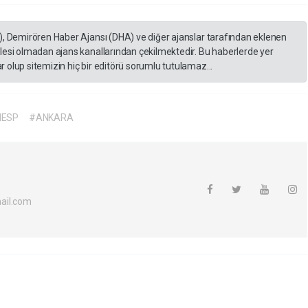
), Demirören Haber Ajansı (DHA) ve diğer ajanslar tarafından eklenen
lesi olmadan ajans kanallarından çekilmektedir. Bu haberlerde yer
 olup sitemizin hiç bir editörü sorumlu tutulamaz...
HESP
#ANKARA
ail.com