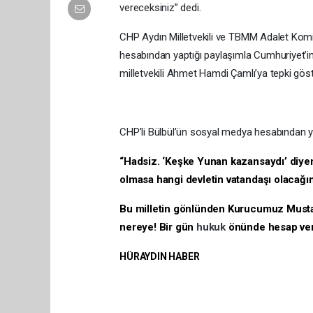
vereceksiniz” dedi.
CHP Aydın Milletvekili ve TBMM Adalet Ko
hesabından yaptığı paylaşımla Cumhuriyet’in i
milletvekili Ahmet Hamdi Çamlı’ya tepki gös
CHP’li Bülbül’ün sosyal medya hesabından ya
“Hadsiz. ‘Keşke Yunan kazansaydı’ diye
olmasa hangi devletin vatandaşı olacağını
Bu milletin gönlünden Kurucumuz Mustaf
nereye! Bir gün
hukuk
önünde hesap ver
HÜRAYDIN HABER