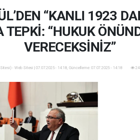
ÜL’DEN “KANLI 1923 DA
A TEPKİ: “HUKUK ÖNÜN
VERECEKSİNİZ”
itesi) - Web Sitesi | 07.07.2025 - 14:18, Güncelleme: 07.07.2025 - 14:18
24