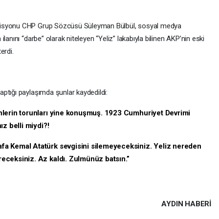
misyonu CHP Grup Sözcüsü Süleyman Bülbül, sosyal medya
lanını “darbe” olarak niteleyen “Yeliz” lakabıyla bilinen AKP’nin eski
terdi.
ptığı paylaşımda şunlar kaydedildi:
nlerin torunları yine konuşmuş. 1923 Cumhuriyet Devrimi
z belli miydi?!
a Kemal Atatürk sevgisini silemeyeceksiniz. Yeliz nereden
eceksiniz. Az kaldı. Zulmünüz batsın.”
AYDIN HABERİ