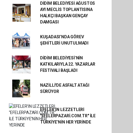
DİDİM BELEDİYESİ AĞUSTOS
AYI MECLİS TOPLANTISINA
HALKÇI BAŞKAN GENÇAY
DAMGASI
KUŞADASI’NDA GÖREV
ŞEHİTLERİ UNUTULMADI
DİDİM BELEDİYESİ’NİN
KATKILARIYLA 22. YAZARLAR
FESTİVALİ BAŞLADI
NAZİLLİ'DE ASFALT ATAĞI
SÜRÜYOR
EFELER’İN LEZZETLERİ
"EFELERPAZARİ.COM.TR" İLE
TÜRKİYE’NİN HER YERİNDE