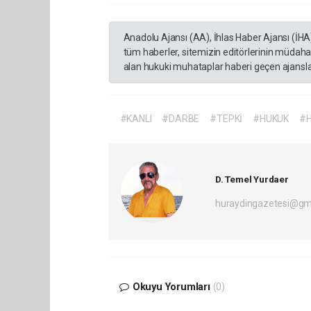
Anadolu Ajansı (AA), İhlas Haber Ajansı (İHA
tüm haberler, sitemizin editörlerinin müdaha
alan hukuki muhataplar haberi geçen ajanslar
#KANLI
#DARBE
#TEPKİ
#HUKUK
#
D. Temel Yurdaer
huraydingazetesi@gm
Okuyu Yorumları
(0)