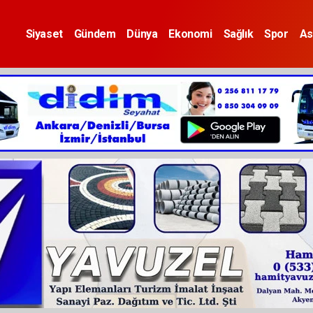
Siyaset
Gündem
Dünya
Ekonomi
Sağlık
Spor
As