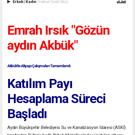
Erkek
|
Kadın
(Haberi Sesli Oku)
Emrah Irsık "Gözün
aydın Akbük"
Akbük'te Altyapı Çalışmaları Tamamlandı
Katılım Payı
Hesaplama Süreci
Başladı
Aydın Büyükşehir Belediyesi Su ve Kanalizasyon İdaresi (ASKİ)