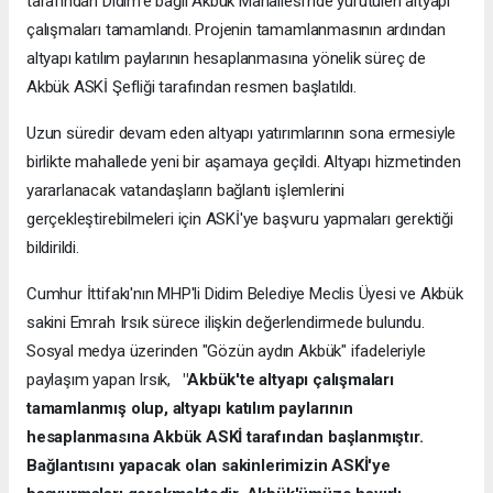
tarafından Didim'e bağlı Akbük Mahallesi'nde yürütülen altyapı
çalışmaları tamamlandı. Projenin tamamlanmasının ardından
altyapı katılım paylarının hesaplanmasına yönelik süreç de
Akbük ASKİ Şefliği tarafından resmen başlatıldı.
Uzun süredir devam eden altyapı yatırımlarının sona ermesiyle
birlikte mahallede yeni bir aşamaya geçildi. Altyapı hizmetinden
yararlanacak vatandaşların bağlantı işlemlerini
gerçekleştirebilmeleri için ASKİ'ye başvuru yapmaları gerektiği
bildirildi.
Cumhur İttifakı'nın MHP'li Didim Belediye Meclis Üyesi ve Akbük
sakini Emrah Irsık sürece ilişkin değerlendirmede bulundu.
Sosyal medya üzerinden "Gözün aydın Akbük" ifadeleriyle
paylaşım yapan Irsık,
"Akbük'te altyapı çalışmaları
tamamlanmış olup, altyapı katılım paylarının
hesaplanmasına Akbük ASKİ tarafından başlanmıştır.
Bağlantısını yapacak olan sakinlerimizin ASKİ'ye