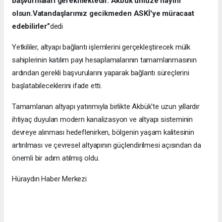
başvurmaları gerekmektedir. Akbük'ümüze hayırlı
olsun.Vatandaşlarımız gecikmeden ASKİ'ye müracaat
edebilirler”
dedi
Yetkililer, altyapı bağlantı işlemlerini gerçekleştirecek mülk
sahiplerinin katılım payı hesaplamalarının tamamlanmasının
ardından gerekli başvurularını yaparak bağlantı süreçlerini
başlatabileceklerini ifade etti.
Tamamlanan altyapı yatırımıyla birlikte Akbük'te uzun yıllardır
ihtiyaç duyulan modern kanalizasyon ve altyapı sisteminin
devreye alınması hedeflenirken, bölgenin yaşam kalitesinin
artırılması ve çevresel altyapının güçlendirilmesi açısından da
önemli bir adım atılmış oldu.
Hüraydın Haber Merkezi