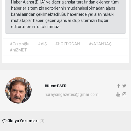
Haber Ajansı (DHA) ve diğer ajanslar tarafından eklenen tüm
haberler, sitemizin editörlerinin müdahalesi olmadan ajans
kanallarından çekilmektedir. Bu haberlerde yer alan hukuki
muhataplar haberi geçen ajanslar olup sitemizin hiç bir
editörü sorumlu tutulamaz...
#Çerçioğlu
#dİŞ
#bOZDOĞAN
#vATANDAŞ
#hİZMET
Bülent ESER
huraydingazetesi@gmail.com
Okuyu Yorumları
(0)