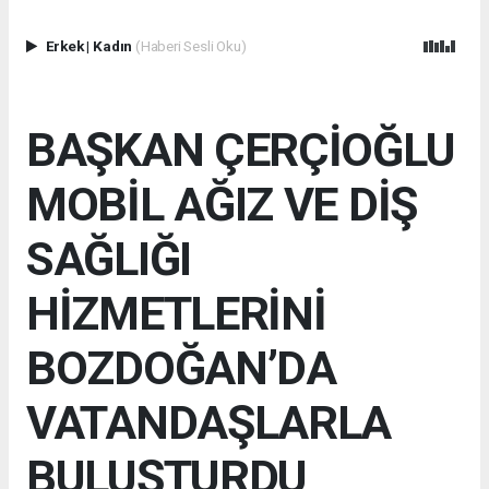
Erkek
|
Kadın
(Haberi Sesli Oku)
BAŞKAN ÇERÇİOĞLU
MOBİL AĞIZ VE DİŞ
SAĞLIĞI
HİZMETLERİNİ
BOZDOĞAN’DA
VATANDAŞLARLA
BULUŞTURDU