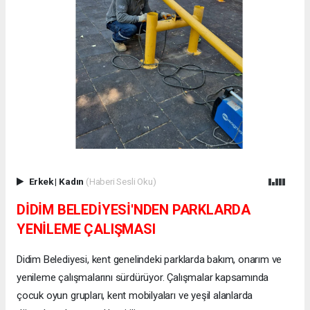
Erkek
|
Kadın
(Haberi Sesli Oku)
DİDİM BELEDİYESİ'NDEN PARKLARDA
YENİLEME ÇALIŞMASI
Didim Belediyesi, kent genelindeki parklarda bakım, onarım ve
yenileme çalışmalarını sürdürüyor. Çalışmalar kapsamında
çocuk oyun grupları, kent mobilyaları ve yeşil alanlarda