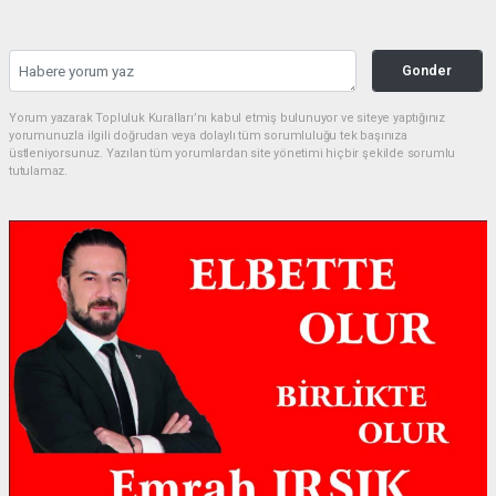
Gonder
Yorum yazarak Topluluk Kuralları’nı kabul etmiş bulunuyor ve siteye yaptığınız
yorumunuzla ilgili doğrudan veya dolaylı tüm sorumluluğu tek başınıza
üstleniyorsunuz. Yazılan tüm yorumlardan site yönetimi hiçbir şekilde sorumlu
tutulamaz.