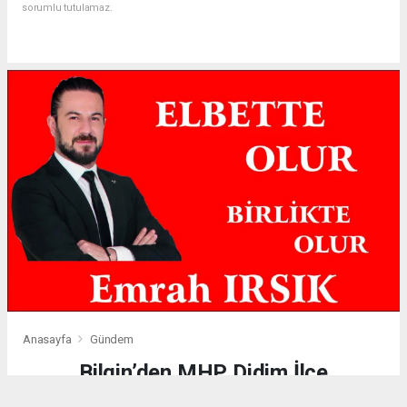
sorumlu tutulamaz.
Anasayfa
Gündem
Bilgin’den MHP Didim İlçe
Teşkilatı’na Ziyaret