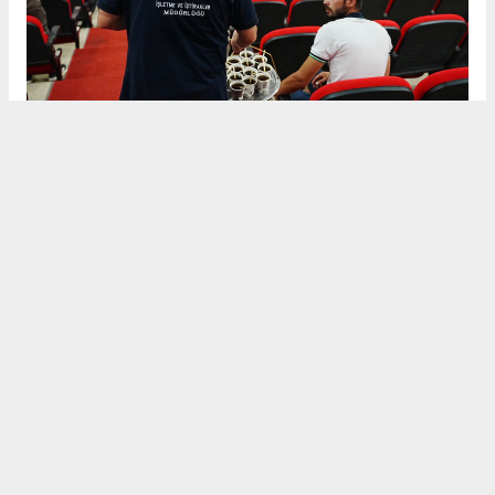
Germencik Belediye Başkanı Burak Zencirci, istihdamın
artırılmasına yönelik çalışmaları kararlılıkla sürdürdüklerini
belirterek, “İstihdam Ofisimiz aracılığıyla hemşehrilerimizi
işverenlerle buluşturmaya devam ediyoruz. Bölgemizin
istihdamına katkı sağlayan, vatandaşlarımıza yeni iş kapıları
açan ve belediyemizle iş birliği içerisinde hareket eden tüm
işverenlerimize teşekkür ediyorum. Gerçekleştirilen toplu iş
görüşmesinin Abalı Fish’e ve göreve başlayacak yeni
personellerimize hayırlı olmasını diliyorum.” ifadelerini kullandı