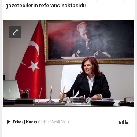
gazetecilerin referans noktasıdır
Erkek
|
Kadın
(Haberi Sesli Oku)