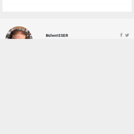
Bülent ESER
huraydingazetesi@gmail.com
Okuyu Yorumları
(0)
Gonder
Yorum yazarak Topluluk Kuralları’nı kabul etmiş bulunuyor ve siteye yaptığınız
yorumunuzla ilgili doğrudan veya dolaylı tüm sorumluluğu tek başınıza
üstleniyorsunuz. Yazılan tüm yorumlardan site yönetimi hiçbir şekilde sorumlu
tutulamaz.