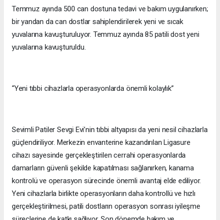
Temmuz ayında 500 can dostuna tedavi ve bakım uygulanırken;
bir yandan da can dostlar sahiplendirilerek yeni ve sıcak
yuvalarına kavuşturuluyor. Temmuz ayında 85 patili dost yeni
yuvalarına kavuşturuldu.
“Yeni tıbbi cihazlarla operasyonlarda önemli kolaylık”
Sevimli Patiler Sevgi Evi’nin tıbbi altyapısı da yeni nesil cihazlarla
güçlendiriliyor. Merkezin envanterine kazandırılan Ligasure
cihazı sayesinde gerçekleştirilen cerrahi operasyonlarda
damarların güvenli şekilde kapatılması sağlanırken, kanama
kontrolü ve operasyon sürecinde önemli avantaj elde ediliyor.
Yeni cihazlarla birlikte operasyonların daha kontrollü ve hızlı
gerçekleştirilmesi, patili dostların operasyon sonrası iyileşme
süreçlerine de katkı sağlıyor. Son dönemde bakım ve