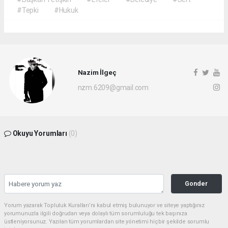
#Tepki
#Hukuk
Nazim İlgeç
nzm.6209@gmail.com
Okuyu Yorumları
(0)
Gonder
Yorum yazarak Topluluk Kuralları’nı kabul etmiş bulunuyor ve siteye yaptığınız
yorumunuzla ilgili doğrudan veya dolaylı tüm sorumluluğu tek başınıza
üstleniyorsunuz. Yazılan tüm yorumlardan site yönetimi hiçbir şekilde sorumlu