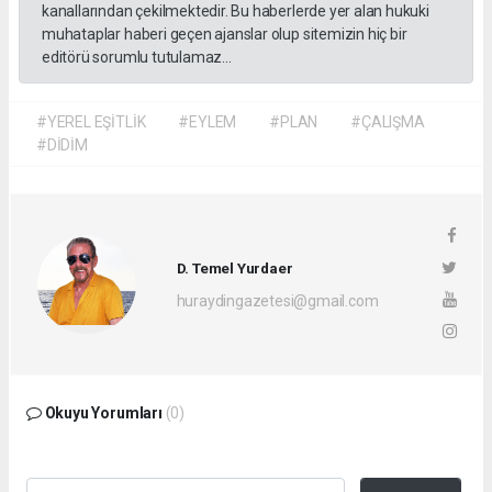
kanallarından çekilmektedir. Bu haberlerde yer alan hukuki
muhataplar haberi geçen ajanslar olup sitemizin hiç bir
editörü sorumlu tutulamaz...
#YEREL EŞİTLİK
#EYLEM
#PLAN
#ÇALIŞMA
#DİDİM
D. Temel Yurdaer
huraydingazetesi@gmail.com
Okuyu Yorumları
(0)