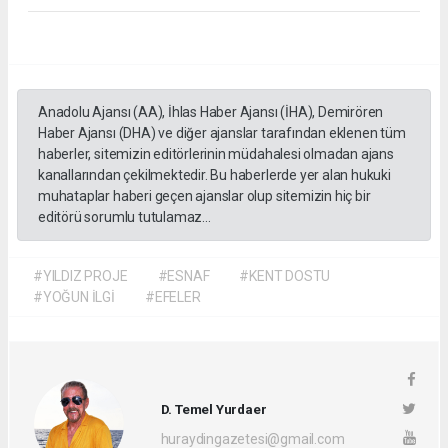
Anadolu Ajansı (AA), İhlas Haber Ajansı (İHA), Demirören
Haber Ajansı (DHA) ve diğer ajanslar tarafından eklenen tüm
haberler, sitemizin editörlerinin müdahalesi olmadan ajans
kanallarından çekilmektedir. Bu haberlerde yer alan hukuki
muhataplar haberi geçen ajanslar olup sitemizin hiç bir
editörü sorumlu tutulamaz...
#YILDIZ PROJE
#ESNAF
#KENT DOSTU
#YOĞUN İLGİ
#EFELER
D. Temel Yurdaer
huraydingazetesi@gmail.com