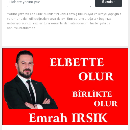
Gonder
Yorum yazarak Topluluk Kuralları’nı kabul etmiş bulunuyor ve siteye yaptığınız
yorumunuzla ilgili doğrudan veya dolaylı tüm sorumluluğu tek başınıza
üstleniyorsunuz. Yazılan tüm yorumlardan site yönetimi hiçbir şekilde
sorumlu tutulamaz.