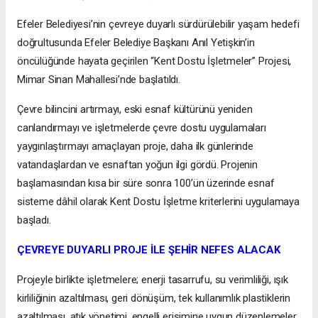
Efeler Belediyesi’nin çevreye duyarlı sürdürülebilir yaşam hedefi
doğrultusunda Efeler Belediye Başkanı Anıl Yetişkin’in
öncülüğünde hayata geçirilen “Kent Dostu İşletmeler” Projesi,
Mimar Sinan Mahallesi’nde başlatıldı.
Çevre bilincini artırmayı, eski esnaf kültürünü yeniden
canlandırmayı ve işletmelerde çevre dostu uygulamaları
yaygınlaştırmayı amaçlayan proje, daha ilk günlerinde
vatandaşlardan ve esnaftan yoğun ilgi gördü. Projenin
başlamasından kısa bir süre sonra 100’ün üzerinde esnaf
sisteme dâhil olarak Kent Dostu İşletme kriterlerini uygulamaya
başladı.
ÇEVREYE DUYARLI PROJE İLE ŞEHİR NEFES ALACAK
Projeyle birlikte işletmelere; enerji tasarrufu, su verimliliği, ışık
kirliliğinin azaltılması, geri dönüşüm, tek kullanımlık plastiklerin
azaltılması, atık yönetimi, engelli erişimine uygun düzenlemeler