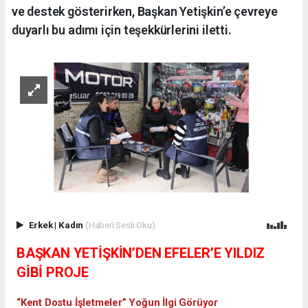
ve destek gösterirken, Başkan Yetişkin’e çevreye
duyarlı bu adımı için teşekkürlerini iletti.
Erkek
|
Kadın
(Haberi Sesli Oku)
BAŞKAN YETİŞKİN’DEN EFELER’E YILDIZ
GİBİ PROJE
“Kent Dostu İşletmeler” Yoğun İlgi Görüyor