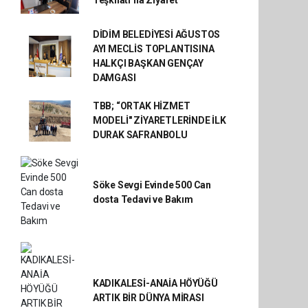
Teşkilatı’na Ziyaret
DİDİM BELEDİYESİ AĞUSTOS
AYI MECLİS TOPLANTISINA
HALKÇI BAŞKAN GENÇAY
DAMGASI
TBB; “ORTAK HİZMET
MODELİ" ZİYARETLERİNDE İLK
DURAK SAFRANBOLU
Söke Sevgi Evinde 500 Can
dosta Tedavi ve Bakım
KADIKALESİ-ANAİA HÖYÜĞÜ
ARTIK BİR DÜNYA MİRASI