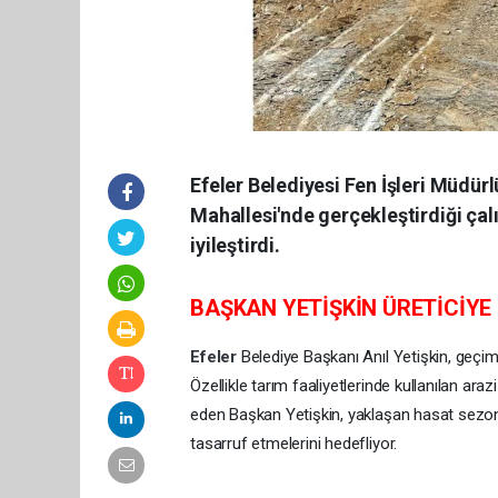
Efeler Belediyesi Fen İşleri Müdür
Mahallesi'nde gerçekleştirdiği çal
iyileştirdi.
BAŞKAN YETİŞKİN ÜRETİCİYE
Efeler
Belediye Başkanı Anıl Yetişkin, geçi
Özellikle tarım faaliyetlerinde kullanılan ara
eden Başkan Yetişkin, yaklaşan hasat sezonu 
tasarruf etmelerini hedefliyor.