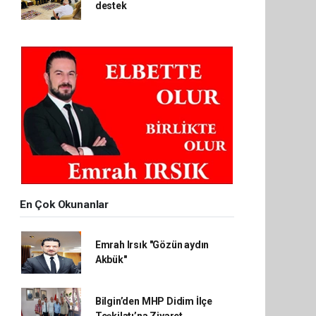
destek
En Çok Okunanlar
Emrah Irsık "Gözün aydın
Akbük"
Bilgin’den MHP Didim İlçe