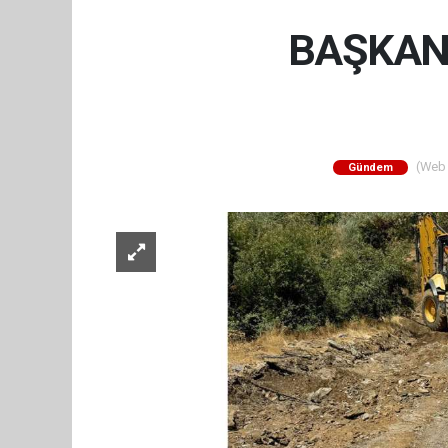
BAŞKAN 
(Web S
Gündem