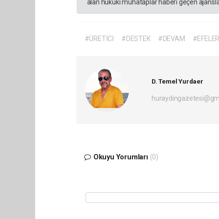
alan hukuki muhataplar haberi geçen ajanslar
#ÜRETİCİ
#DESTEK
#DEVAM
#EFELE
D. Temel Yurdaer
huraydingazetesi@gm
Okuyu Yorumları
(0)