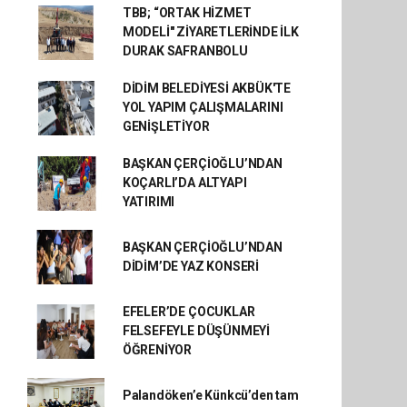
TBB; “ORTAK HİZMET
MODELİ" ZİYARETLERİNDE İLK
DURAK SAFRANBOLU
DİDİM BELEDİYESİ AKBÜK'TE
YOL YAPIM ÇALIŞMALARINI
GENİŞLETİYOR
BAŞKAN ÇERÇİOĞLU’NDAN
KOÇARLI’DA ALTYAPI
YATIRIMI
BAŞKAN ÇERÇİOĞLU’NDAN
DİDİM’DE YAZ KONSERİ
EFELER’DE ÇOCUKLAR
FELSEFEYLE DÜŞÜNMEYİ
ÖĞRENİYOR
Palandöken’e Künkcü’den tam