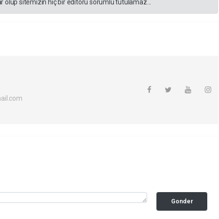
 olup sitemizin hiç bir editörü sorumlu tutulamaz...
R
ail.com
Gonder