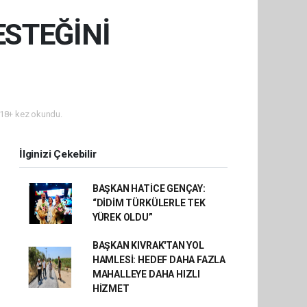
ESTEĞİNİ
18+ kez okundu.
İlginizi Çekebilir
BAŞKAN HATİCE GENÇAY:
“DİDİM TÜRKÜLERLE TEK
YÜREK OLDU”
BAŞKAN KIVRAK'TAN YOL
HAMLESİ: HEDEF DAHA FAZLA
MAHALLEYE DAHA HIZLI
HİZMET