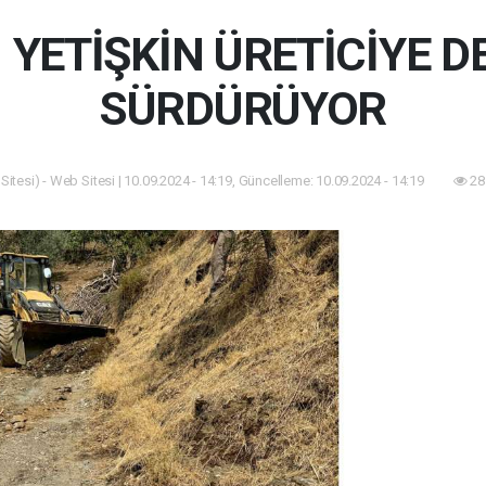
YETİŞKİN ÜRETİCİYE D
SÜRDÜRÜYOR
itesi) - Web Sitesi | 10.09.2024 - 14:19, Güncelleme: 10.09.2024 - 14:19
28