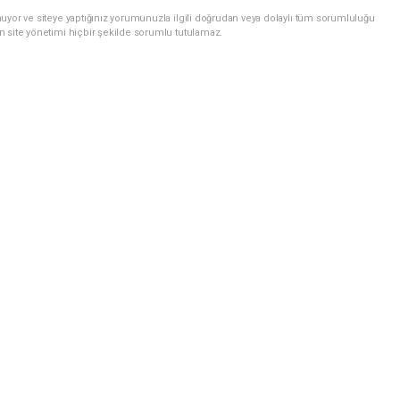
uyor ve siteye yaptığınız yorumunuzla ilgili doğrudan veya dolaylı tüm sorumluluğu
n site yönetimi hiçbir şekilde sorumlu tutulamaz.