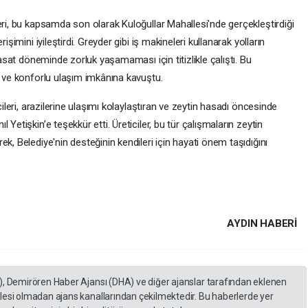
eri, bu kapsamda son olarak Kuloğullar Mahallesi'nde gerçekleştirdiği
işimini iyileştirdi. Greyder gibi iş makineleri kullanarak yolların
hasat döneminde zorluk yaşamaması için titizlikle çalıştı. Bu
i ve konforlu ulaşım imkânına kavuştu.
cileri, arazilerine ulaşımı kolaylaştıran ve zeytin hasadı öncesinde
Yetişkin’e teşekkür etti. Üreticiler, bu tür çalışmaların zeytin
k, Belediye'nin desteğinin kendileri için hayati önem taşıdığını
AYDIN HABERİ
), Demirören Haber Ajansı (DHA) ve diğer ajanslar tarafından eklenen
lesi olmadan ajans kanallarından çekilmektedir. Bu haberlerde yer