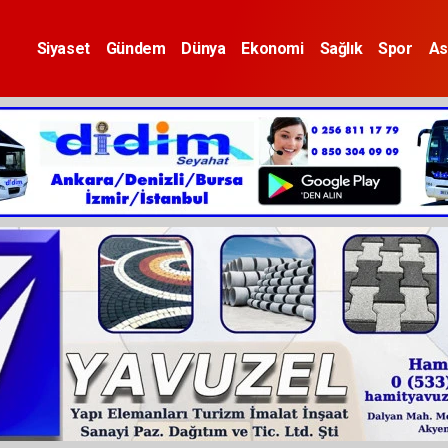
Siyaset
Gündem
Dünya
Ekonomi
Sağlık
Spor
As