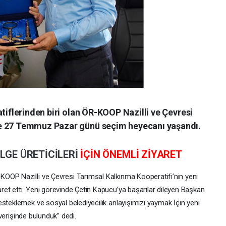
atiflerinden biri olan ÖR-KOOP Nazilli ve Çevresi
de 27 Temmuz Pazar günü seçim heyecanı yaşandı.
ÖLGE
ÜRETİCİLERİ
İÇİN ÖNEMLİ ZİYARET
OOP Nazilli ve Çevresi Tarımsal Kalkınma Kooperatifi’nin yeni
et etti. Yeni görevinde Çetin Kapucu’ya başarılar dileyen Başkan
steklemek ve sosyal belediyecilik anlayışımızı yaymak İçin yeni
ışverişinde bulunduk” dedi.