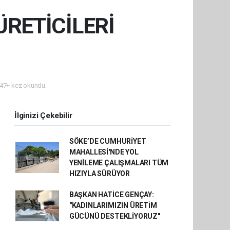
RETİCİLERİ
47+ kez okundu.
İlginizi Çekebilir
SÖKE’DE CUMHURİYET
MAHALLESİ'NDE YOL
YENİLEME ÇALIŞMALARI TÜM
HIZIYLA SÜRÜYOR
BAŞKAN HATİCE GENÇAY:
"KADINLARIMIZIN ÜRETİM
GÜCÜNÜ DESTEKLİYORUZ"