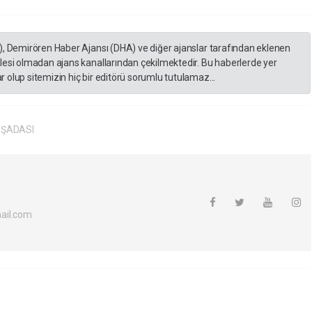
), Demirören Haber Ajansı (DHA) ve diğer ajanslar tarafından eklenen
lesi olmadan ajans kanallarından çekilmektedir. Bu haberlerde yer
 olup sitemizin hiç bir editörü sorumlu tutulamaz...
ŞADASI
ail.com