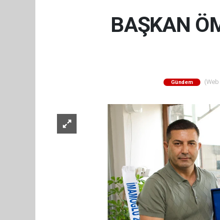
BAŞKAN ÖM
(Web S
Gündem