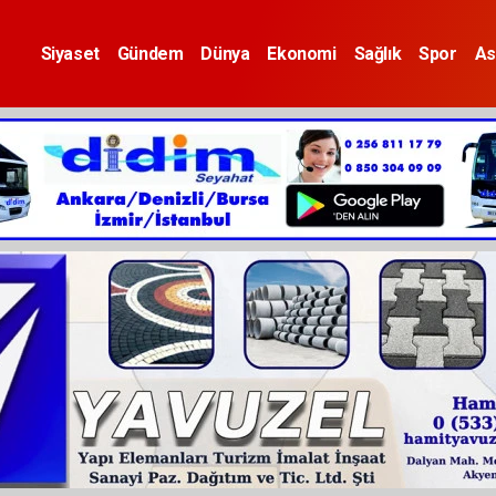
Siyaset
Gündem
Dünya
Ekonomi
Sağlık
Spor
As