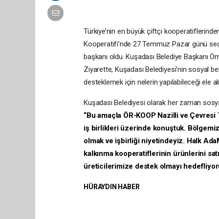
Türkiye’nin en büyük çiftçi kooperatiflerind
Kooperatifi’nde 27 Temmuz Pazar günü seç
başkanı oldu. Kuşadası Belediye Başkanı Öme
Ziyarette, Kuşadası Belediyesi’nin sosyal bel
desteklemek için nelerin yapılabileceği ele alı
Kuşadası Belediyesi olarak her zaman sosyal
“Bu amaçla ÖR-KOOP Nazilli ve Çevresi Ta
iş birlikleri üzerinde konuştuk. Bölgemi
olmak ve işbirliği niyetindeyiz. Halk Ad
kalkınma kooperatiflerinin ürünlerini sat
üreticilerimize destek olmayı hedefliyo
HÜRAYDIN HABER