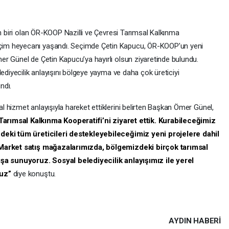
en biri olan ÖR-KOOP Nazilli ve Çevresi Tarımsal Kalkınma
im heyecanı yaşandı. Seçimde Çetin Kapucu, ÖR-KOOP’un yeni
r Günel de Çetin Kapucu’ya hayırlı olsun ziyaretinde bulundu.
ediyecilik anlayışını bölgeye yayma ve daha çok üreticiyi
ndı.
 hizmet anlayışıyla hareket ettiklerini belirten Başkan Ömer Günel,
rımsal Kalkınma Kooperatifi’ni ziyaret ettik. Kurabileceğimiz
zdeki tüm üreticileri destekleyebileceğimiz yeni projelere dahil
aMarket satış mağazalarımızda, bölgemizdeki birçok tarımsal
ışa sunuyoruz. Sosyal belediyecilik anlayışımız ile yerel
ruz”
diye konuştu.
AYDIN HABERİ