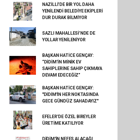
NAZİLLİ’DE BİR YOL DAHA
YENİLENDİ BELEDİYE EKİPLERİ
DUR DURAK BİLMİYOR
SAZLI MAHALLESİ’NDE DE
YOLLAR YENİLENİYOR
BAŞKAN HATİCE GENÇAY:
“DİDİM’İN MİNİK EV
SAHİPLERİNE SAHİP ÇIKMAYA
DEVAM EDECEĞİZ”
BAŞKAN HATİCE GENÇAY:
"DİDİM'İN HER NOKTASINDA
GECE GÜNDÜZ SAHADAYIZ"
EFELER’DE ÖZEL BİREYLER
ÜRETİME KATILIYOR
DİDİM'İN NEFES ALACAĞI