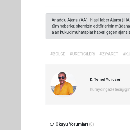
Anadolu Ajansı (AA), İhlas Haber Ajansı (İHA
tüm haberler, sitemizin editörlerinin müdaha
alan hukuki muhataplar haberi geçen ajanslar
#BÖLGE
#ÜRETİCİLERİ
#ZİYARET
#KU
D. Temel Yurdaer
huraydingazetesi@gm
Okuyu Yorumları
(0)