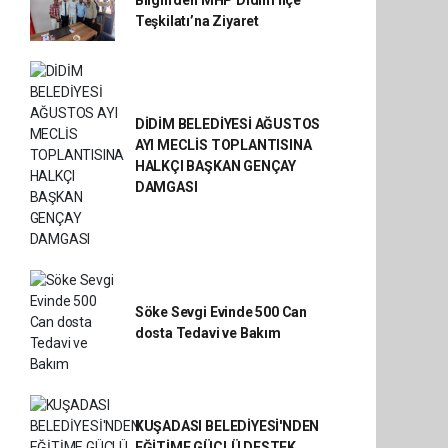
Bilgin’den MHP Didim İlçe
Teşkilatı’na Ziyaret
DİDİM BELEDİYESİ AĞUSTOS
AYI MECLİS TOPLANTISINA
HALKÇI BAŞKAN GENÇAY
DAMGASI
Söke Sevgi Evinde 500 Can
dosta Tedavi ve Bakım
KUŞADASI BELEDİYESİ'NDEN
EĞİTİME GÜÇLÜ DESTEK