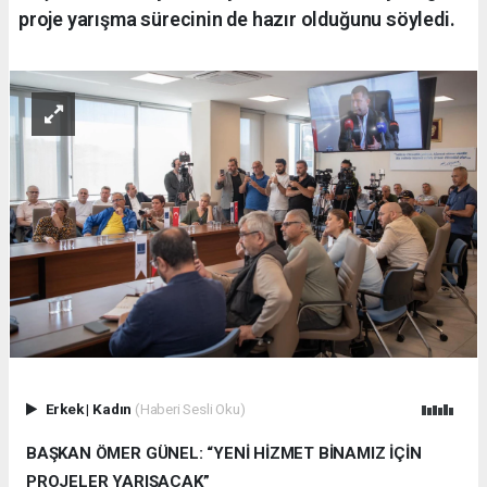
proje yarışma sürecinin de hazır olduğunu söyledi.
Erkek
|
Kadın
(Haberi Sesli Oku)
BAŞKAN ÖMER GÜNEL: “YENİ HİZMET BİNAMIZ İÇİN
PROJELER YARIŞACAK”