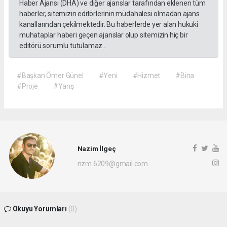
Haber Ajansı (DHA) ve diğer ajanslar tarafından eklenen tüm
haberler, sitemizin editörlerinin müdahalesi olmadan ajans
kanallarından çekilmektedir. Bu haberlerde yer alan hukuki
muhataplar haberi geçen ajanslar olup sitemizin hiç bir
editörü sorumlu tutulamaz...
#Başkan Ömer Günel
#Yeni
#Hizmet
#Bina
#Proje
#Yarış
Nazim İlgeç
nzm.6209@gmail.com
Okuyu Yorumları
(0)