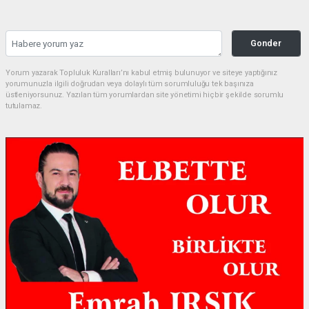
Gonder
Yorum yazarak Topluluk Kuralları’nı kabul etmiş bulunuyor ve siteye yaptığınız
yorumunuzla ilgili doğrudan veya dolaylı tüm sorumluluğu tek başınıza
üstleniyorsunuz. Yazılan tüm yorumlardan site yönetimi hiçbir şekilde sorumlu
tutulamaz.