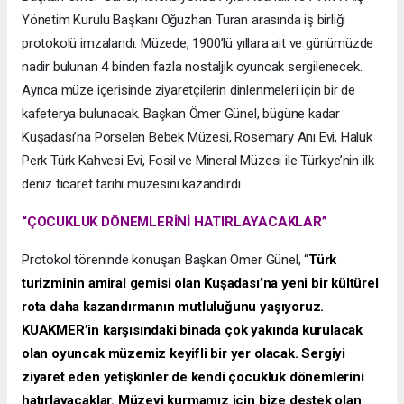
Yönetim Kurulu Başkanı Oğuzhan Turan arasında iş birliği
protokolü imzalandı. Müzede, 1900’lü yıllara ait ve günümüzde
nadir bulunan 4 binden fazla nostaljik oyuncak sergilenecek.
Ayrıca müze içerisinde ziyaretçilerin dinlenmeleri için bir de
kafeterya bulunacak. Başkan Ömer Günel, bügüne kadar
Kuşadası’na Porselen Bebek Müzesi, Rosemary Anı Evi, Haluk
Perk Türk Kahvesi Evi, Fosil ve Mineral Müzesi ile Türkiye’nin ilk
deniz ticaret tarihi müzesini kazandırdı.
“ÇOCUKLUK DÖNEMLERİNİ HATIRLAYACAKLAR”
Protokol töreninde konuşan Başkan Ömer Günel, “
Türk
turizminin amiral gemisi olan Kuşadası’na yeni bir kültürel
rota daha kazandırmanın mutluluğunu yaşıyoruz.
KUAKMER’in karşısındaki binada çok yakında kurulacak
olan oyuncak müzemiz keyifli bir yer olacak. Sergiyi
ziyaret eden yetişkinler de kendi çocukluk dönemlerini
hatırlayacaklar. Müzeyi kurmamız için bize destek olan