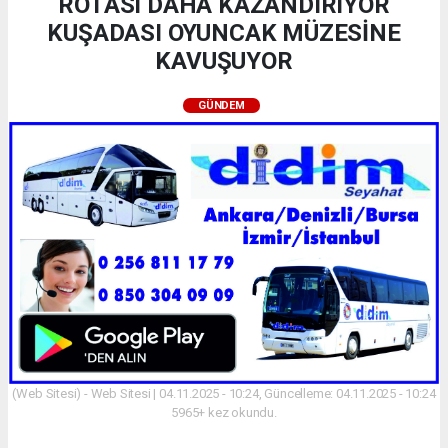
ROTASI DAHA KAZANDIRIYOR
KUŞADASI OYUNCAK MÜZESİNE
KAVUŞUYOR
GÜNDEM
(Web Sitesi) - Web Sitesi | 04.11.2025 - 10:24, Güncelleme: 04.11.2025 - 10:24
5965+ kez okundu.