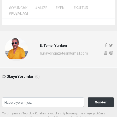
#OYUNCAK
#MÜZE
#YENİ
#KÜLTÜR
#KUŞADASI
D. Temel Yurdaer
huraydingazetesi@gmail.com
Okuyu Yorumları
(0)
Gonder
Yorum yazarak Topluluk Kuralları’nı kabul etmiş bulunuyor ve siteye yaptığınız