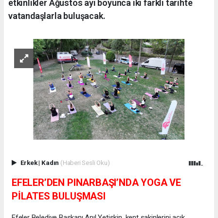
etkinlikler Ağustos ayı boyunca iki farklı tarihte
vatandaşlarla buluşacak.
Erkek
|
Kadın
(Haberi Sesli Oku)
EFELER’DEN PINARBAŞI’NDA YOGA VE
PİLATES BULUŞMASI
Efeler Belediye Başkanı Anıl Yetişkin, kent sakinlerini açık