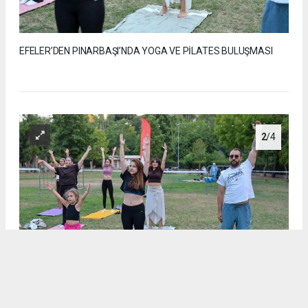
EFELER’DEN PINARBAŞI’NDA YOGA VE PİLATES BULUŞMASI
2
/4