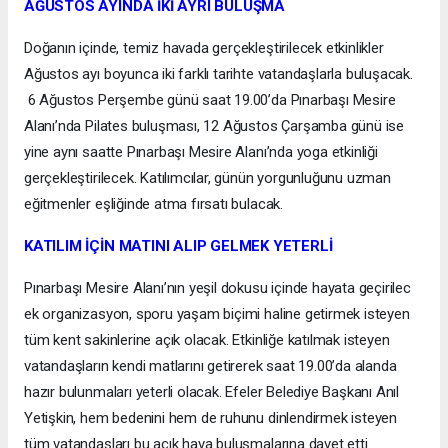
AĞUSTOS AYINDA İKİ AYRI BULUŞMA
Doğanın içinde, temiz havada gerçekleştirilecek etkinlikler
Ağustos ayı boyunca iki farklı tarihte vatandaşlarla buluşacak.
6 Ağustos Perşembe günü saat 19.00’da Pınarbaşı Mesire
Alanı’nda Pilates buluşması, 12 Ağustos Çarşamba günü ise
yine aynı saatte Pınarbaşı Mesire Alanı’nda yoga etkinliği
gerçekleştirilecek. Katılımcılar, günün yorgunluğunu uzman
eğitmenler eşliğinde atma fırsatı bulacak.
KATILIM İÇİN MATINI ALIP GELMEK YETERLİ
Pınarbaşı Mesire Alanı’nın yeşil dokusu içinde hayata geçirilec
ek organizasyon, sporu yaşam biçimi haline getirmek isteyen
tüm kent sakinlerine açık olacak. Etkinliğe katılmak isteyen
vatandaşların kendi matlarını getirerek saat 19.00’da alanda
hazır bulunmaları yeterli olacak. Efeler Belediye Başkanı Anıl
Yetişkin, hem bedenini hem de ruhunu dinlendirmek isteyen
tüm vatandaşları bu açık hava buluşmalarına davet etti.