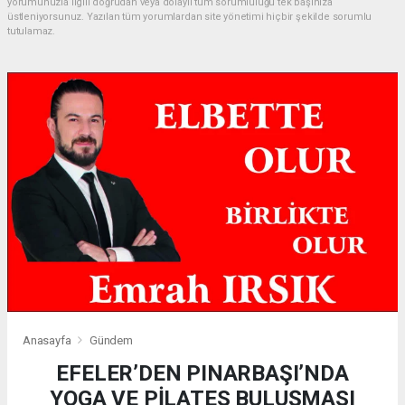
yorumunuzla ilgili doğrudan veya dolaylı tüm sorumluluğu tek başınıza
üstleniyorsunuz. Yazılan tüm yorumlardan site yönetimi hiçbir şekilde sorumlu
tutulamaz.
Anasayfa
Gündem
EFELER’DEN PINARBAŞI’NDA
YOGA VE PİLATES BULUŞMASI