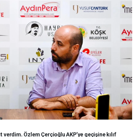
ıt verdim. Özlem Çerçioğlu AKP’ye geçişine kılıf