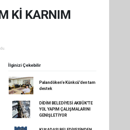
M Kİ KARNIM
du.
İlginizi Çekebilir
Palandöken’e Künkcü’den tam
destek
DİDİM BELEDİYESİ AKBÜK'TE
YOL YAPIM ÇALIŞMALARINI
GENİŞLETİYOR
KUŞADASI BELEDİYESİNDEN