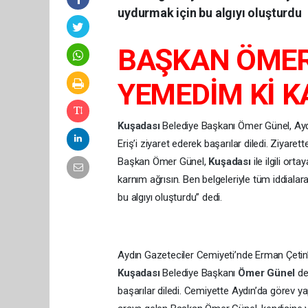
uydurmak için bu algıyı oluşturdu
BAŞKAN ÖMER 
YEMEDİM Kİ K
Kuşadası
Belediye Başkanı Ömer Günel, Ayd
Eriş’i ziyaret ederek başarılar diledi. Ziyare
Başkan Ömer Günel,
Kuşadası
ile ilgili or
karnım ağrısın. Ben belgeleriyle tüm iddiala
bu algıyı oluşturdu” dedi.
Aydın Gazeteciler Cemiyeti’nde Erman Çetin’i
Kuşadası
Belediye Başkanı
Ömer Günel
de
başarılar diledi. Cemiyette Aydın’da görev ya