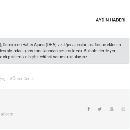
AYDIN HABERİ
), Demirören Haber Ajansı (DHA) ve diğer ajanslar tarafından eklenen
lesi olmadan ajans kanallarından çekilmektedir. Bu haberlerde yer
 olup sitemizin hiç bir editörü sorumlu tutulamaz...
riş
#Ömer Günel
ail.com