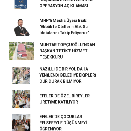
OPERASYON AÇIKLAMASI
MHP'li Meclis Üyesi Irsık:
"Akbük'te Otellerin Atık Su
İddialarını Takip Ediyoruz"
MUHTAR TOPÇUOĞLU’NDAN
BAŞKAN TETİK’E HİZMET
TEŞEKKÜRÜ
NAZİLLİ’DE BİR YOL DAHA
YENİLENDİ BELEDİYE EKİPLERİ
DUR DURAK BİLMİYOR
EFELER’DE ÖZEL BİREYLER
ÜRETİME KATILIYOR
EFELER’DE ÇOCUKLAR
FELSEFEYLE DÜŞÜNMEYİ
ÖĞRENİYOR