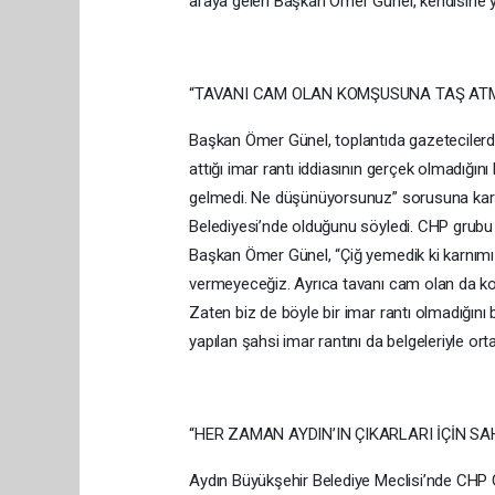
araya gelen Başkan Ömer Günel, kendisine yön
“TAVANI CAM OLAN KOMŞUSUNA TAŞ AT
Başkan Ömer Günel, toplantıda gazetecilerden
attığı imar rantı iddiasının gerçek olmadığın
gelmedi. Ne düşünüyorsunuz” sorusuna karşı
Belediyesi’nde olduğunu söyledi. CHP grubu o
Başkan Ömer Günel, “Çiğ yemedik ki karnımız a
vermeyeceğiz. Ayrıca tavanı cam olan da kom
Zaten biz de böyle bir imar rantı olmadığını 
yapılan şahsi imar rantını da belgeleriyle or
“HER ZAMAN AYDIN’IN ÇIKARLARI İÇİN S
Aydın Büyükşehir Belediye Meclisi’nde CHP G