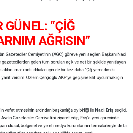
GÜNEL: “ÇİĞ
ARNIM AĞRISIN”
ın Gazeteciler Cemiyeti’nin (AGC) göreve yeni seçilen Başkanı Naci
tte gazetecilerden gelen tüm soruları açık ve net bir şekilde yanıtlayan
taya atılan imar rantı iddiaları için de bir kez daha “Çiğ yemedim ki
ra yanıt verdim. Özlem Çerçioğlu AKP’ye geçişine kılıf uydurmak için
n vefat etmesinin ardından başkanlığa oy birliği ile
Naci Eriş
seçildi.
 Aydın Gazeteciler Cemiyeti’ni ziyaret edip, Eriş’e yeni görevinde
pan ulusal, bölgesel ve yerel medya kurumlarının temsilcileriyle de bir