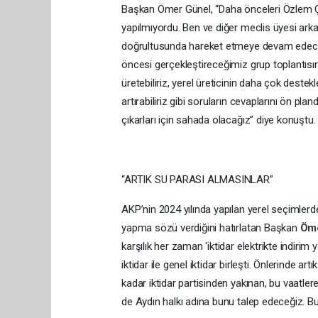
Başkan Ömer Günel, “Daha önceleri Özlem Çe
yapılmıyordu. Ben ve diğer meclis üyesi arka
doğrultusunda hareket etmeye devam edeceği
öncesi gerçekleştireceğimiz grup toplantısın
üretebiliriz, yerel üreticinin daha çok dest
artırabiliriz gibi soruların cevaplarını ön pl
çıkarları için sahada olacağız” diye konuştu
“ARTIK SU PARASI ALMASINLAR”
AKP’nin 2024 yılında yapılan yerel seçimlerde
yapma sözü verdiğini hatırlatan Başkan
Öm
karşılık her zaman ‘iktidar elektrikte indirim 
iktidar ile genel iktidar birleşti. Önlerinde 
kadar iktidar partisinden yakınan, bu vaatlere
de Aydın halkı adına bunu talep edeceğiz. B