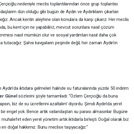
rçioğlu nedeniyle meclis toplantılarından önce grup toplantısı
daşlarım dün olduğu gibi bugün de Aydın ve Aydınlıların çıkarları
z. Ancak kentin aleyhine olan konulara da karşı çıkarız. Her meclis
da, bu kent için ne yapabiliriz, mevcut sorunlara nasıl çözüm
eklenmesi nasıl mümkün olur ve sosyal yardımları nasıl daha çok
anda tutacağız. Şahsi kavgaların peşinde değil, her zaman Aydın’ın
.
 Aydın’da iktidara gelmeleri halinde su faturalarında yüzde 50 indirim
er Günel
sözlerini şöyle tamamladı: “Özlem Çerçioğlu da buna
yapsın, biz de su ücretlerini azaltalım’ diyordu. Şimdi Aydın’da yerel
artık bir engel yok. Bence artık vatandaştan su parası almasınlar. Bugüne
 muhalefet eden yerel yönetim artık iktidarla birleşti. Doğal olarak biz
u en doğal hakkımız. Bunu meclise taşıyacağız.”