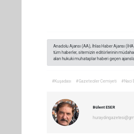
Anadolu Ajansı (AA), İhlas Haber Ajansı (İHA
tüm haberler, sitemizin editörlerinin müdaha
alan hukuki muhataplar haberi geçen ajanslar
#Kuşadası
#Gazeteciler Cemiyeti
#Naci E
Bülent ESER
huraydingazetesi@gm