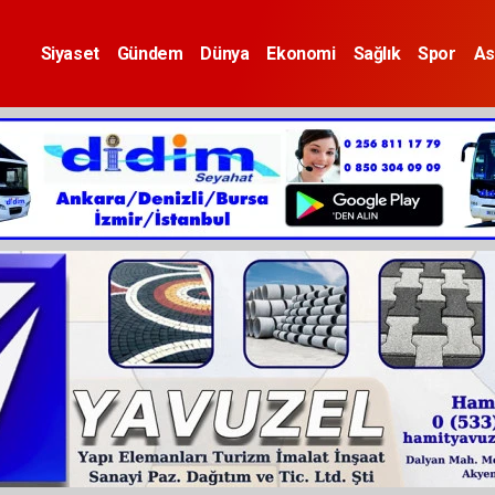
Siyaset
Gündem
Dünya
Ekonomi
Sağlık
Spor
As