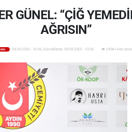
R GÜNEL: “ÇİĞ YEMEDİ
AĞRISIN”
03.09.2025 - 10:36, Güncelleme: 03.09.2025 - 10:36
3456+ kez okun
dem