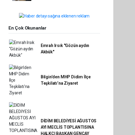
En Çok Okunanlar
Emrah Irsık "Gözün aydın
Akbük"
Bilgin’den MHP Didim İlçe
Teşkilatı’na Ziyaret
DİDİM BELEDİYESİ AĞUSTOS
AYI MECLİS TOPLANTISINA
HALKÇI BAŞKAN GENÇAY