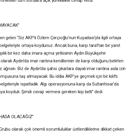
eltilen tüm sorulara açık yüreklilikle cevap verdi.
MAYACAK”
 gelen “Siz AKP’li Özlem Çerçioğlu’nun Kuşadası’yla ilgili ortaya
ı belgeleriyle ortaya koydunuz. Ancak buna, karşı taraftan bir yanıt
lık bir kez daha imara açma yetkisinin Aydın Büyükşehir
larak Aydın’da imar rantına kendilerinin de karşı olduğunu belirten
ğrısın. Biz de Aydın’da şahsi çıkarlara dayalı imar rantına asla izin
şusuna taş atmayacak. Bu iddia AKP’ye geçmek için bir kılıftı.
belgeleriyle ispatladık. Algı operasyonuna karşı da Sultanhisar’da
taya koyduk. Şimdi cevap vermesi gereken kişi belli” dedi.
AHADA OLACAĞIZ”
rubu olarak çok önemli sorumluluklar üstlendiklerine dikkat çeken