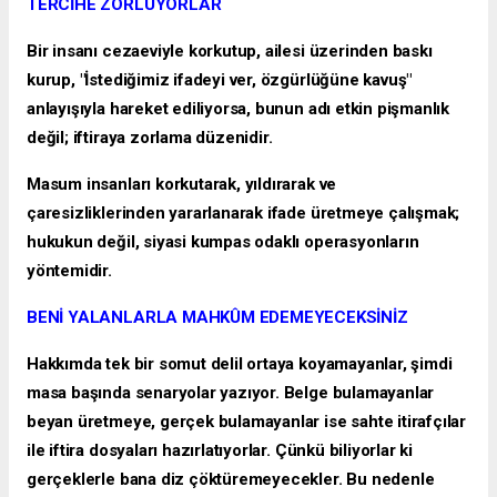
TERCİHE ZORLUYORLAR
Bir insanı cezaeviyle korkutup, ailesi üzerinden baskı
kurup, "İstediğimiz ifadeyi ver, özgürlüğüne kavuş"
anlayışıyla hareket ediliyorsa, bunun adı etkin pişmanlık
değil; iftiraya zorlama düzenidir.
Masum insanları korkutarak, yıldırarak ve
çaresizliklerinden yararlanarak ifade üretmeye çalışmak;
hukukun değil, siyasi kumpas odaklı operasyonların
yöntemidir.
BENİ YALANLARLA MAHKÛM EDEMEYECEKSİNİZ
Hakkımda tek bir somut delil ortaya koyamayanlar, şimdi
masa başında senaryolar yazıyor. Belge bulamayanlar
beyan üretmeye, gerçek bulamayanlar ise sahte itirafçılar
ile iftira dosyaları hazırlatıyorlar. Çünkü biliyorlar ki
gerçeklerle bana diz çöktüremeyecekler. Bu nedenle