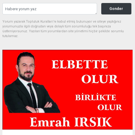
Gonder
Yorum yazarak Topluluk Kuralları’nı kabul etmiş bulunuyor ve siteye yaptığınız
yorumunuzla ilgili doğrudan veya dolaylı tüm sorumluluğu tek başınıza
üstleniyorsunuz. Yazılan tüm yorumlardan site yönetimi hiçbir şekilde sorumlu
tutulamaz.