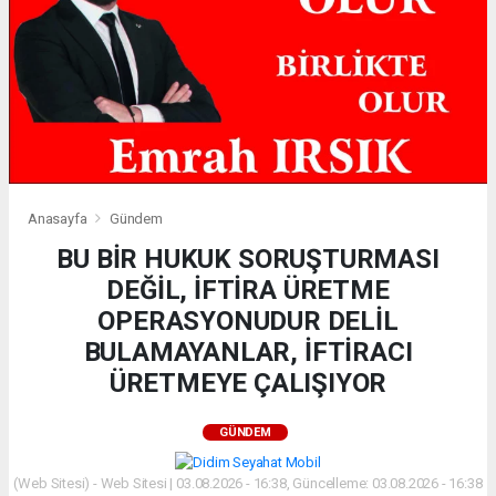
Anasayfa
Gündem
BU BİR HUKUK SORUŞTURMASI
DEĞİL, İFTİRA ÜRETME
OPERASYONUDUR DELİL
BULAMAYANLAR, İFTİRACI
ÜRETMEYE ÇALIŞIYOR
GÜNDEM
(Web Sitesi) - Web Sitesi | 03.08.2026 - 16:38, Güncelleme: 03.08.2026 - 16:38