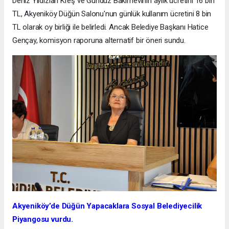
Deniz Yıldızları Kreş ve Gündüz Bakımevinin aylık ücretini 16 bin
TL, Akyeniköy Düğün Salonu'nun günlük kullanım ücretini 8 bin
TL olarak oy birliği ile belirledi. Ancak Belediye Başkanı Hatice
Gençay, komisyon raporuna alternatif bir öneri sundu.
Akyeniköy’de Düğün Yapacaklara Sosyal Belediyecilik
Piyangosu vurdu.