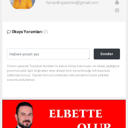
huraydingazetesi@gmail.com
Okuyu Yorumları
(0)
Gonder
Yorum yazarak Topluluk Kuralları’nı kabul etmiş bulunuyor ve siteye yaptığınız
yorumunuzla ilgili doğrudan veya dolaylı tüm sorumluluğu tek başınıza
üstleniyorsunuz. Yazılan tüm yorumlardan site yönetimi hiçbir şekilde
sorumlu tutulamaz.