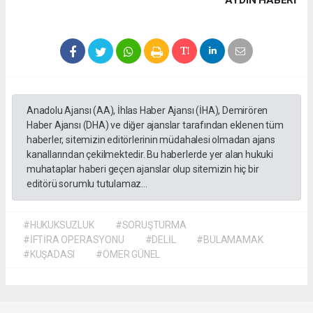
AYDIN HABERİ
Anadolu Ajansı (AA), İhlas Haber Ajansı (İHA), Demirören
Haber Ajansı (DHA) ve diğer ajanslar tarafından eklenen tüm
haberler, sitemizin editörlerinin müdahalesi olmadan ajans
kanallarından çekilmektedir. Bu haberlerde yer alan hukuki
muhataplar haberi geçen ajanslar olup sitemizin hiç bir
editörü sorumlu tutulamaz...
#HUKUKSUZLUK
#SORUŞTURMA
#İFTİRA OPERASYONU
#DELİL
#BULAMAMAK
#KUŞADASI
#ÖMER GÜNEL