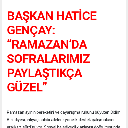
BAŞKAN HATİCE
GENÇAY:
“RAMAZAN’DA
SOFRALARIMIZ
PAYLAŞTIKÇA
GÜZEL”
Ramazan ayının bereketini ve dayanışma ruhunu büyüten Didim
Belediyesi, ihtiyaç sahibi ailelere yönelik destek çalışmalarını
aralıksız sürdürüyor. Sosyal belediyecilik anlayışı doğrultusunda