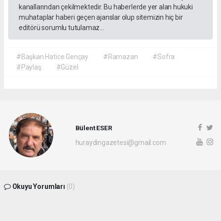
kanallarından çekilmektedir. Bu haberlerde yer alan hukuki
muhataplar haberi geçen ajanslar olup sitemizin hiç bir
editörü sorumlu tutulamaz...
#Başkan Hatice Gençay
#Ramazan
#Sofra
#Paylaş
#Güzel
Bülent ESER
huraydingazetesi@gmail.com
Okuyu Yorumları
(0)