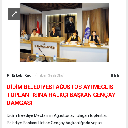
Erkek
|
Kadın
(Haberi Sesli Oku)
DİDİM BELEDİYESİ AĞUSTOS AYI MECLİS
TOPLANTISINA HALKÇI BAŞKAN GENÇAY
DAMGASI
Didim Belediye Meclisi'nin Ağustos ayı olağan toplantısı,
Belediye Başkanı Hatice Gençay başkanlığında yapıldı.