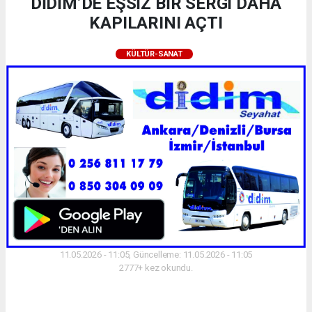
DİDİM’DE EŞSİZ BİR SERGİ DAHA
KAPILARINI AÇTI
KÜLTÜR-SANAT
11.05.2026 - 11:05, Güncelleme: 11.05.2026 - 11:05
2777+ kez okundu.