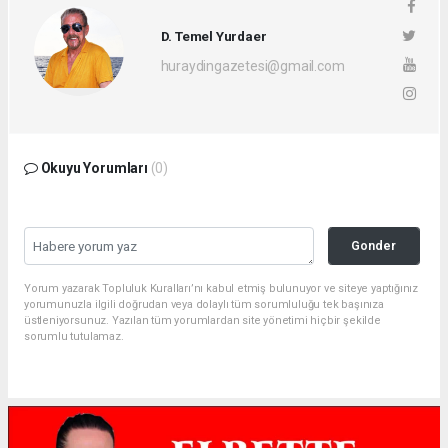
D. Temel Yurdaer
huraydingazetesi@gmail.com
Okuyu Yorumları
(0)
Gonder
Yorum yazarak Topluluk Kuralları’nı kabul etmiş bulunuyor ve siteye yaptığınız
yorumunuzla ilgili doğrudan veya dolaylı tüm sorumluluğu tek başınıza
üstleniyorsunuz. Yazılan tüm yorumlardan site yönetimi hiçbir şekilde
sorumlu tutulamaz.