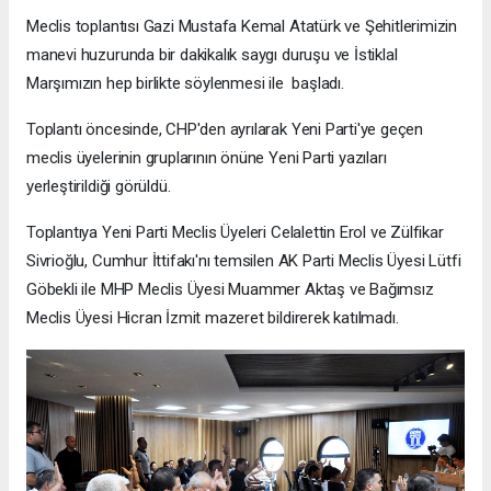
Meclis toplantısı Gazi Mustafa Kemal Atatürk ve Şehitlerimizin
manevi huzurunda bir dakikalık saygı duruşu ve İstiklal
Marşımızın hep birlikte söylenmesi ile başladı.
Toplantı öncesinde, CHP'den ayrılarak Yeni Parti'ye geçen
meclis üyelerinin gruplarının önüne Yeni Parti yazıları
yerleştirildiği görüldü.
Toplantıya Yeni Parti Meclis Üyeleri Celalettin Erol ve Zülfikar
Sivrioğlu, Cumhur İttifakı'nı temsilen AK Parti Meclis Üyesi Lütfi
Göbekli ile MHP Meclis Üyesi Muammer Aktaş ve Bağımsız
Meclis Üyesi Hicran İzmit mazeret bildirerek katılmadı.