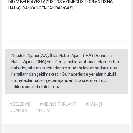
DİDİM BELEDİYESİ AĞUSTOS AYI MECLİS TOPLANTISINA
HALKÇI BAŞKAN GENÇAY DAMGASI
Anadolu Ajansı (AA), İhlas Haber Ajansı (İHA), Demirören
Haber Ajansı (DHA) ve diğer ajanslar tarafından eklenen tüm
haberler, sitemizin editörlerinin müdahalesi olmadan ajans
kanallarından çekilmektedir. Bu haberlerde yer alan hukuki
muhataplar haberi geçen ajanslar olup sitemizin hiç bir
editörü sorumlu tutulamaz...
#BELEDİYE
#MECLİS TOPLANTI
#HALKÇI
#DAMGA
#DİDİM