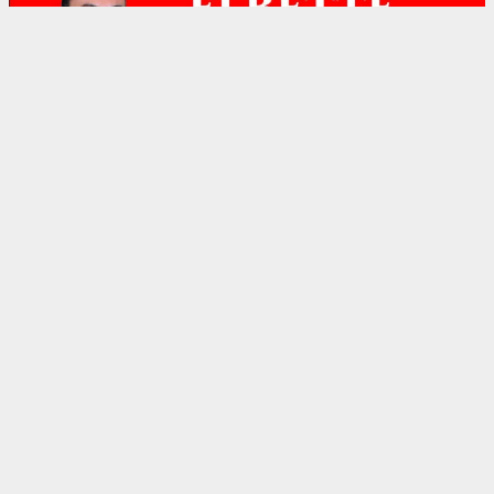
Anasayfa
Gündem
Bilgin’den MHP Didim İlçe
Teşkilatı’na Ziyaret
GÜNDEM
05.08.2026 - 11:22, Güncelleme: 05.08.2026 - 13:00
1638 kez okundu.