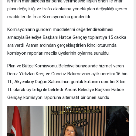
isminin mahalledeki bir parka verilmesine ilişkin öneri ile imar
planı değişikliği ve trafo alanlarına yönelik plan değişikliği içeren
maddeler de İmar Komisyonu'na gönderildi.
Komisyonların gündem maddelerini değerlendirebilmesi
amacıyla Belediye Başkanı Hatice Gençay toplantıya 15 dakika
ara verdi. Aranın ardından gerçekleştirilen ikinci oturumda
komisyon raporları meclis üyelerinin oylarına sunuldu.
Plan ve Bütçe Komisyonu, Belediye bünyesinde hizmet veren
Deniz Yıldızları Kreş ve Gündüz Bakımevinin aylık ücretini 16 bin
TL, Akyeniköy Düğün Salonu'nun günlük kullanım ücretini 8 bin
TL olarak oy birliği ile belirledi. Ancak Belediye Başkanı Hatice
Gençay, komisyon raporuna alternatif bir öneri sundu.