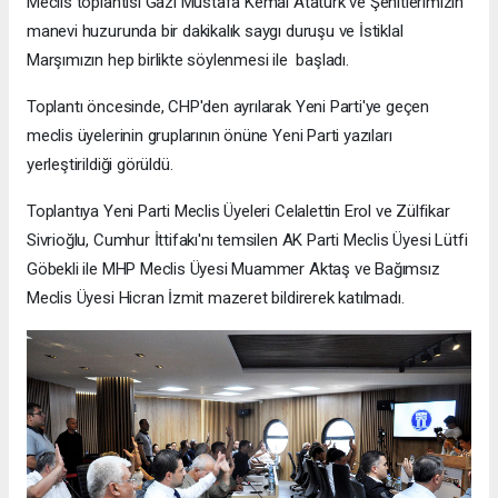
Meclis toplantısı Gazi Mustafa Kemal Atatürk ve Şehitlerimizin
manevi huzurunda bir dakikalık saygı duruşu ve İstiklal
Marşımızın hep birlikte söylenmesi ile başladı.
Toplantı öncesinde, CHP'den ayrılarak Yeni Parti'ye geçen
meclis üyelerinin gruplarının önüne Yeni Parti yazıları
yerleştirildiği görüldü.
Toplantıya Yeni Parti Meclis Üyeleri Celalettin Erol ve Zülfikar
Sivrioğlu, Cumhur İttifakı'nı temsilen AK Parti Meclis Üyesi Lütfi
Göbekli ile MHP Meclis Üyesi Muammer Aktaş ve Bağımsız
Meclis Üyesi Hicran İzmit mazeret bildirerek katılmadı.