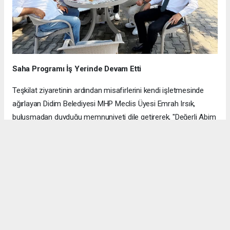
Saha Programı İş Yerinde Devam Etti
Teşkilat ziyaretinin ardından misafirlerini kendi işletmesinde
ağırlayan Didim Belediyesi MHP Meclis Üyesi Emrah Irsık,
buluşmadan duyduğu memnuniyeti dile getirerek, "Değerli Abim
Abidin Bilgin Başkanıma, Kamil Ün ve Hüseyin Aykurt Abilerime
ziyaretlerinden dolayı sonsuz teşekkür ederim" ifadelerini
kullandı.
Hüraydın Haber Merkezi
AYDIN HABERİ