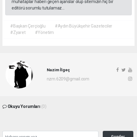
muhataplar haberi geçen ajanslar olup sitemizin hiç bir
editörü sorumlu tutulamaz...
#Başkan Çerçioğlu
#Aydın Büyükşehir Gazeteciler
#Zyaret
#Yönetim
Nazim İlgeç
nzm.6209@gmail.com
Okuyu Yorumları
(0)
Gonder